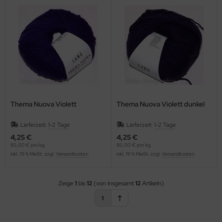
Thema Nuova Violett
Thema Nuova Violett dunkel
Lieferzeit:
1-2 Tage
Lieferzeit:
1-2 Tage
4,25 €
4,25 €
85,00 € pro kg
85,00 € pro kg
inkl. 19 % MwSt. zzgl.
Versandkosten
inkl. 19 % MwSt. zzgl.
Versandkosten
Zeige
1
bis
12
(von insgesamt
12
Artikeln)
1