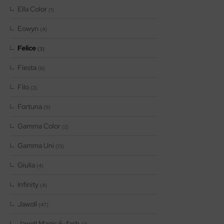
Ella Color
(1)
Eowyn
(4)
Felice
(3)
Fiesta
(6)
Filo
(2)
Fortuna
(9)
Gamma Color
(2)
Gamma Uni
(13)
Giulia
(4)
Infinity
(4)
Jawoll
(47)
Jawoll Magic 6-fach