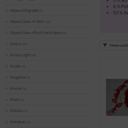
5 % Sc
OOLADDICTS
(276)
6 % Po
Alpaca Dégradé
(1)
53 % Ac
Alpaca Soxx 4-fach
(32)
Alpaca Soxx 4fach hand dyed
(5)
Amira
(47)
Filtern und 
Amira Light
(14)
Anaiis
(4)
Angelina
(2)
Anouk
(6)
Arien
(1)
Astoria
(3)
Astrakan
(2)