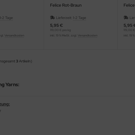
Felice Rot-Braun
Felic
1-2 Tage
Lieferzeit:
1-2 Tage
Lie
5,95 €
5,95 
119,00 € pro kg
119,00 €
zgl.
Versandkosten
inkl. 19 % MwSt. zzgl.
Versandkosten
inkl. 19 
insgesamt
3
Artikeln)
ng Yarns:
zung:
r