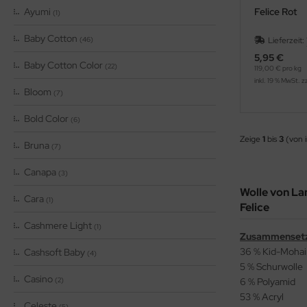
Ayumi
Felice Rot
(1)
Baby Cotton
(46)
Lieferzeit:
5,95 €
Baby Cotton Color
(22)
119,00 € pro kg
inkl. 19 % MwSt. z
Bloom
(7)
Bold Color
(6)
Zeige
1
bis
3
(von 
Bruna
(7)
Canapa
(3)
Wolle von La
Cara
(1)
Felice
Cashmere Light
(1)
Zusammenset
36 % Kid-Mohai
Cashsoft Baby
(4)
5 % Schurwolle
Casino
(2)
6 % Polyamid
53 % Acryl
Celeste
(5)