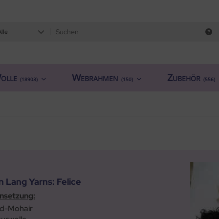
Alle
olle
Webrahmen
Zubehör
(18903)
(150)
(556)
n Lang Yarns: Felice
setzung:
id-Mohair