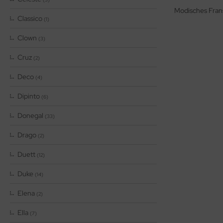
Modisches Frans
Classico
(1)
Clown
(3)
Cruz
(2)
Deco
(4)
Dipinto
(6)
Donegal
(33)
Drago
(2)
Duett
(12)
Duke
(14)
Elena
(2)
Ella
(7)