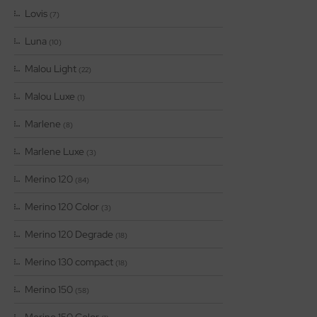
Lovis
(7)
Luna
(10)
Malou Light
(22)
Malou Luxe
(1)
Marlene
(8)
Marlene Luxe
(3)
Merino 120
(84)
Merino 120 Color
(3)
Merino 120 Degrade
(18)
Merino 130 compact
(18)
Merino 150
(58)
Merino 150 Color