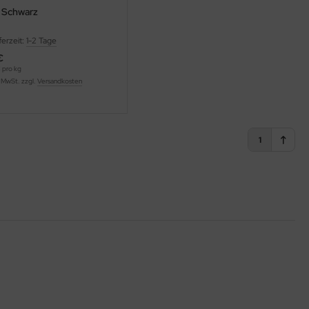
e Schwarz
ferzeit:
1-2 Tage
€
 pro kg
% MwSt. zzgl.
Versandkosten
1