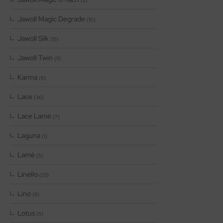
(2)
Jawoll Magic Degrade
(10)
Jawoll Silk
(15)
Jawoll Twin
(11)
Karma
(6)
Lace
(36)
Lace Lamé
(7)
Laguna
(1)
Lamé
(5)
Linello
(23)
Lino
(8)
Lotus
(5)