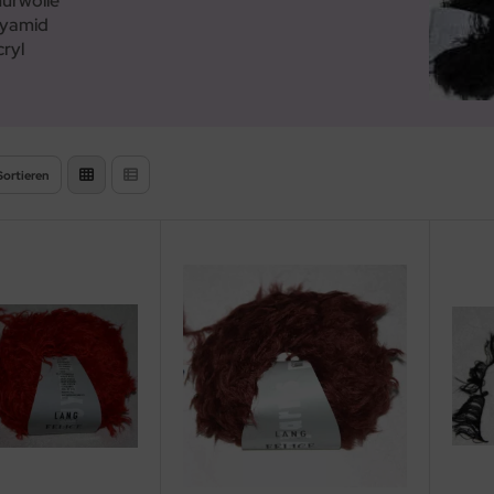
hurwolle
lyamid
ryl
Sortieren