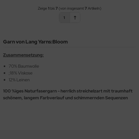
Zeige
1
bis
7
(von insgesamt
7
Artikeln)
1
Garn von Lang Yarns:Bloom
Zusammensetzung:
70% Baumwolle
;18% Viskose
12% Leinen
100 %iges Naturfasergarn - herrlich streichelzart mit traumhaft
schönem, langem Farbverlauf und schimmernden Sequenzen