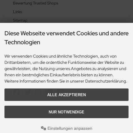
Bewertung Trusted Shops
Links
Sitemap
Diese Webseite verwendet Cookies und andere
Technologien
Zahlungsmethoden
Wir verwenden Cookies und ähnliche Technologien, auch von
Drittanbietern, um die ordentliche Funktionsweise der Website zu
gewährleisten, die Nutzung unseres Angebotes zu analysieren und
Ihnen ein bestmögliches Einkaufserlebnis bieten zu können.
Weitere Informationen finden Sie in unserer Datenschutzerklärung.
Social Media
ALLE AKZEPTIEREN
NUR NOTWENDIGE
© 2026 Heikes-Handgewebtes
heikes-handgewebtes.de/shop/ - All rights reserved.
Einstellungen anpassen