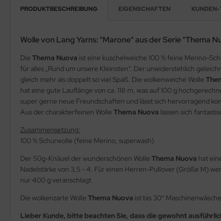
PRODUKTBESCHREIBUNG
EIGENSCHAFTEN
KUNDEN-
Wolle von Lang Yarns: "Marone" aus der Serie "Thema N
Die
Thema Nuova
ist eine kuschelweiche 100 % feine Merino-Sch
für alles „Rund um unsere Kleinsten“. Der unwiderstehlich gelei
gleich mehr als doppelt so viel Spaß. Die wolkenweiche Wolle
The
hat eine gute Lauflänge von ca. 118 m, was auf 100 g hochgerech
super gerne neue Freundschaften und lässt sich hervorragend kom
Aus der charakterfeinen Wolle
Thema Nuova
lassen sich fantasti
Zusammensetzung:
100 % Schurwolle (feine Merino, superwash)
Der 50g-Knäuel der wunderschönen Wolle
Thema Nuova
hat ein
Nadelstärke von 3,5 - 4. Für einen Herren-Pullover (Größe M) we
nur 400 g veranschlagt.
Die wolkenzarte Wolle
Thema Nuova
ist bis 30° Maschinenwäsch
Lieber Kunde, bitte beachten Sie, dass die gewohnt ausführl