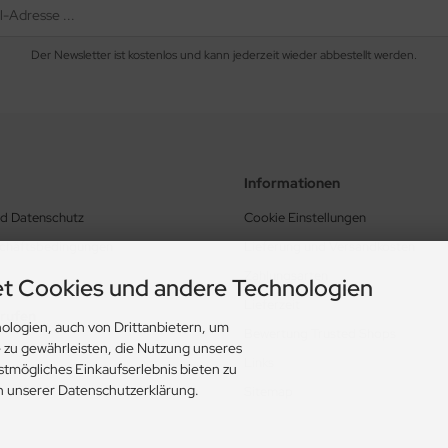
Der Newsletter ist kostenlos und kann jederzeit wieder abbestellt werden.
Informationen
nd Datenschutz
Cookie Einstellungen
schäftsbedingungen
Lieferung und Versandkosten
Zahlungsarten
t Cookies und andere Technologien
Lieferzeit
rrufen
ologien, auch von Drittanbietern, um
Bewertung Trusted Shops
e zu gewährleisten, die Nutzung unseres
Links
stmögliches Einkaufserlebnis bieten zu
in unserer Datenschutzerklärung.
Sitemap