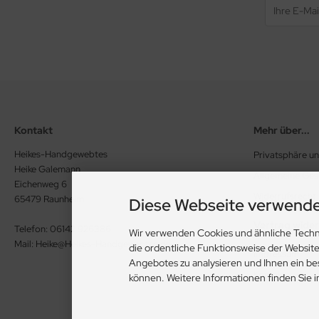
Kontakt
Mehr über...
Heikes-Handgewebtes
Privatsphäre u
Heike Galemann
Allgemeine Ge
Eichenweg 6
Widerrufsrecht
65479 Raunheim
Diese Webseite verwende
Vertrag wide
Telefon: 06142 926386
Wir verwenden Cookies und ähnliche Techn
Mail: Heike@Heikes-Handgewebtes.de
die ordentliche Funktionsweise der Websit
Impressum
Angebotes zu analysieren und Ihnen ein be
Kontakt
können. Weitere Informationen finden Sie 