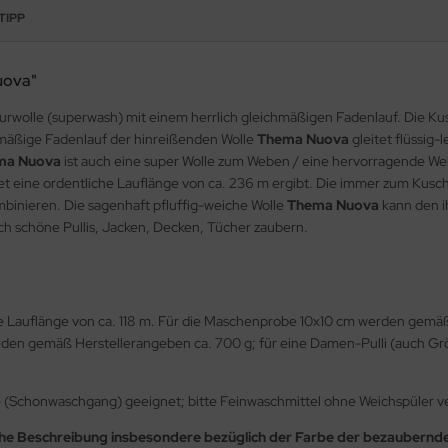
TIPP
uova"
urwolle (superwash) mit einem herrlich gleichmäßigen Fadenlauf. Die K
chmäßige Fadenlauf der hinreißenden Wolle
Thema Nuova
gleitet flüssig-
ma Nuova
ist auch eine super Wolle zum Weben / eine hervorragende We
net eine ordentliche Lauflänge von ca. 236 m ergibt. Die immer zum Kusc
binieren. Die sagenhaft pfluffig-weiche Wolle
Thema Nuova
kann den i
sch schöne Pullis, Jacken, Decken, Tücher zaubern.
e Lauflänge von ca. 118 m. Für die Maschenprobe 10x10 cm werden gemäß
rden gemäß Herstellerangeben ca. 700 g; für eine Damen-Pulli (auch Grö
e (Schonwaschgang) geeignet; bitte Feinwaschmittel ohne Weichspüler 
iche Beschreibung insbesondere bezüglich der Farbe der bezaubernd