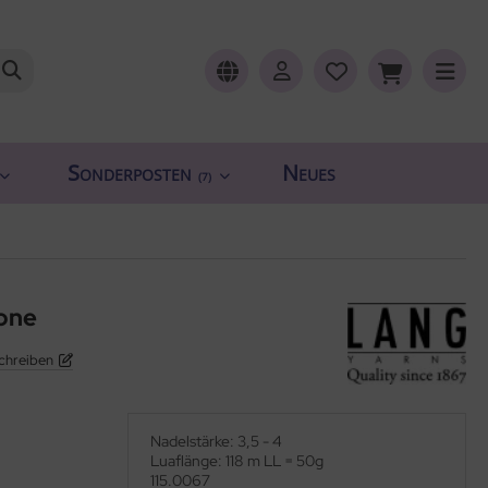
Sonderposten
Neues
(7)
one
chreiben
Nadelstärke: 3,5 - 4
Luaflänge: 118 m LL = 50g
115.0067