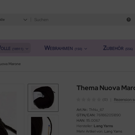
Alle
olle
Webrahmen
Zubehör
(18911)
(150)
(556)
uova Marone
Thema Nuova Mar
|
Rezension s
(0)
Art.Nr.:
ThNu_67
GTIN/EAN:
7611862051890
HAN:
115.0067
Hersteller:
Lang Yarns
Mehr Artikel von:
Lang Yarns