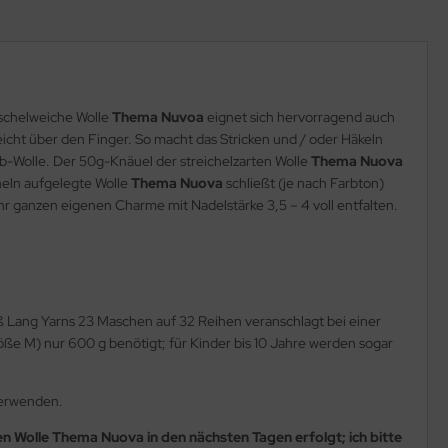
uschelweiche Wolle
Thema Nuvoa
eignet sich hervorragend auch
leicht über den Finger. So macht das Stricken und / oder Häkeln
b-Wolle. Der 50g-Knäuel der streichelzarten Wolle
Thema Nuova
heln aufgelegte Wolle
Thema Nuova
schließt (je nach Farbton)
hr ganzen eigenen Charme mit Nadelstärke 3,5 – 4 voll entfalten.
 Lang Yarns 23 Maschen auf 32 Reihen veranschlagt bei einer
ße M) nur 600 g benötigt; für Kinder bis 10 Jahre werden sogar
verwenden.
en Wolle
Thema Nuova
in den nächsten Tagen erfolgt; ich bitte