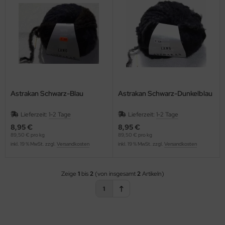
OOLADDICTS
(276)
Astrakan Schwarz-Blau
Astrakan Schwarz-Dunkelblau
Lieferzeit:
1-2 Tage
Lieferzeit:
1-2 Tage
8,95 €
8,95 €
89,50 € pro kg
89,50 € pro kg
inkl. 19 % MwSt. zzgl.
Versandkosten
inkl. 19 % MwSt. zzgl.
Versandkosten
Zeige
1
bis
2
(von insgesamt
2
Artikeln)
1