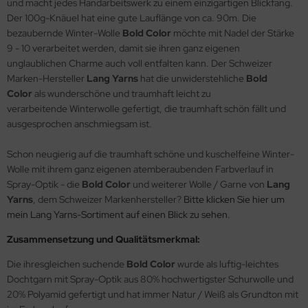
und macht jedes Handarbeitswerk zu einem einzigartigen Blickfang.
Der 100g-Knäuel hat eine gute Lauflänge von ca. 90m. Die
bezaubernde Winter-Wolle
Bold Color
möchte mit Nadel der Stärke
9 - 10 verarbeitet werden, damit sie ihren ganz eigenen
unglaublichen Charme auch voll entfalten kann. Der Schweizer
Marken-Hersteller
Lang Yarns
hat die unwiderstehliche
Bold
Color
als wunderschöne und traumhaft leicht zu
verarbeitende Winterwolle gefertigt, die traumhaft schön fällt und
ausgesprochen anschmiegsam ist.
Schon neugierig auf die traumhaft schöne und kuschelfeine Winter-
Wolle mit ihrem ganz eigenen atemberaubenden Farbverlauf in
Spray-Optik - die
Bold Color
und weiterer Wolle / Garne von
Lang
Yarns
, dem Schweizer Markenhersteller?
Bitte klicken Sie hier um
mein Lang Yarns-Sortiment auf einen Blick zu sehen.
Zusammensetzung und Qualitätsmerkmal:
Die ihresgleichen suchende
Bold Color
wurde als luftig-leichtes
Dochtgarn mit Spray-Optik aus 80% hochwertigster Schurwolle und
20% Polyamid gefertigt und hat immer Natur / Weiß als Grundton mit