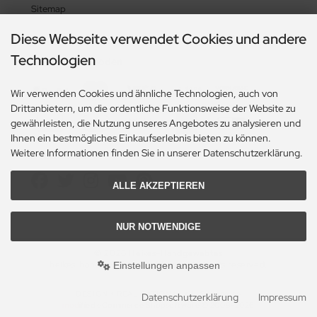
Sitemap
Diese Webseite verwendet Cookies und andere
Technologien
Zahlungsmethoden
Wir verwenden Cookies und ähnliche Technologien, auch von
Drittanbietern, um die ordentliche Funktionsweise der Website zu
gewährleisten, die Nutzung unseres Angebotes zu analysieren und
Ihnen ein bestmögliches Einkaufserlebnis bieten zu können.
Weitere Informationen finden Sie in unserer Datenschutzerklärung.
Social Media
ALLE AKZEPTIEREN
NUR NOTWENDIGE
© 2026 Heikes-Handgewebtes
heikes-handgewebtes.de/shop/ - All rights reserved.
Einstellungen anpassen
DESIGN + REALISATION
by eW-Service.de
Datenschutzerklärung
Impressum
mod
ified eCommerce Shopsoftware © 2009-2026