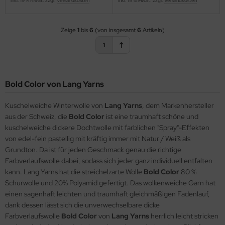
inkl. 19 % MwSt. zzgl.
Versandkosten
inkl. 19 % MwSt. zzgl.
Versandkosten
Zeige
1
bis
6
(von insgesamt
6
Artikeln)
1
Bold Color von Lang Yarns
Kuschelweiche Winterwolle von
Lang Yarns
, dem Markenhersteller
aus der Schweiz, die
Bold Color
ist eine traumhaft schöne und
kuschelweiche dickere Dochtwolle mit farblichen "Spray"-Effekten
von edel-fein pastellig mit kräftig immer mit Natur / Weiß als
Grundton. Da ist für jeden Geschmack genau die richtige
Farbverlaufswolle dabei, sodass sich jeder ganz individuell entfalten
kann. Lang Yarns hat die streichelzarte Wolle
Bold Color
80 %
Schurwolle und 20% Polyamid gefertigt. Das wolkenweiche Garn hat
einen sagenhaft leichten und traumhaft gleichmäßigen Fadenlauf,
dank dessen lässt sich die unverwechselbare dicke
Farbverlaufswolle
Bold Color
von
Lang Yarns
herrlich leicht stricken