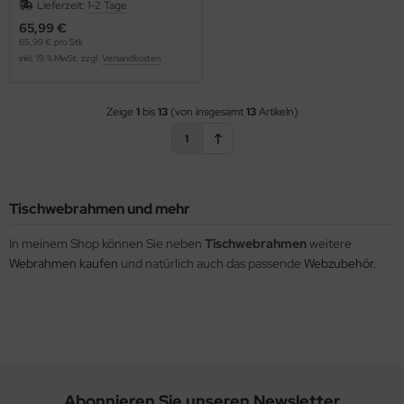
Lieferzeit:
1-2 Tage
65,99 €
65,99 € pro Stk
inkl. 19 % MwSt. zzgl.
Versandkosten
Zeige
1
bis
13
(von insgesamt
13
Artikeln)
1
Tischwebrahmen und mehr
In meinem Shop können Sie neben
Tischwebrahmen
weitere
Webrahmen kaufen
und natürlich auch das passende
Webzubehör
.
Abonnieren Sie unseren Newsletter