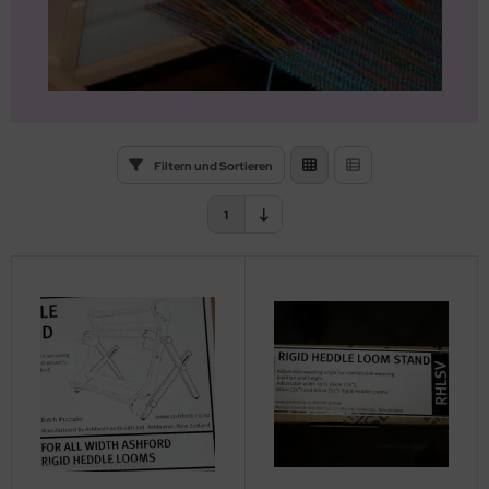
OOLADDICTS
(276)
Filtern und Sortieren
1