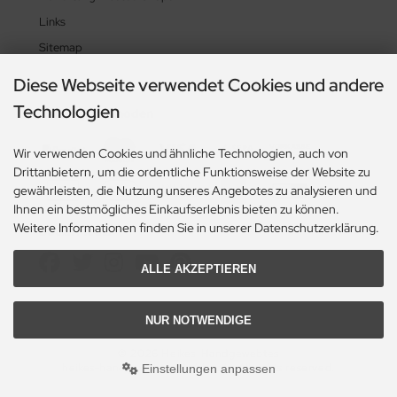
Links
Sitemap
Diese Webseite verwendet Cookies und andere
Technologien
Zahlungsmethoden
Wir verwenden Cookies und ähnliche Technologien, auch von
Drittanbietern, um die ordentliche Funktionsweise der Website zu
gewährleisten, die Nutzung unseres Angebotes zu analysieren und
Ihnen ein bestmögliches Einkaufserlebnis bieten zu können.
Weitere Informationen finden Sie in unserer Datenschutzerklärung.
Social Media
ALLE AKZEPTIEREN
NUR NOTWENDIGE
© 2026 Heikes-Handgewebtes
heikes-handgewebtes.de/shop/ - All rights reserved.
Einstellungen anpassen