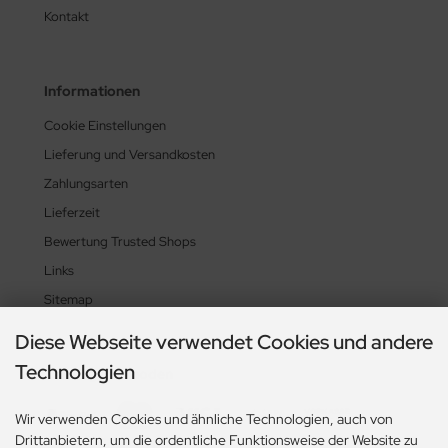
Kontakt
Informationen
Cookie Einstellungen
Lieferung und Versandkosten
Zahlungsarten
Lieferzeit
Bewertung Trusted Shops
Links
Sitemap
Diese Webseite verwendet Cookies und andere
Technologien
Zahlungsmethoden
Wir verwenden Cookies und ähnliche Technologien, auch von
Drittanbietern, um die ordentliche Funktionsweise der Website zu