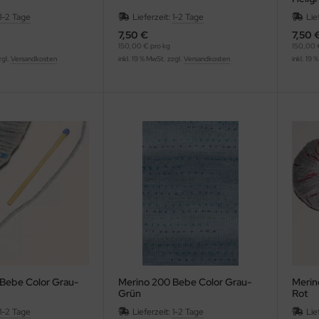
1-2 Tage
Lieferzeit:
1-2 Tage
Lie
7,50 €
7,50 
150,00 € pro kg
150,00 
zgl.
Versandkosten
inkl. 19 % MwSt. zzgl.
Versandkosten
inkl. 19 
Bebe Color Grau-
Merino 200 Bebe Color Grau-
Merin
Grün
Rot
1-2 Tage
Lieferzeit:
1-2 Tage
Lie