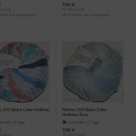
€
7,50 €
€ pro kg
150,00 € pro kg
% MwSt. zzgl.
Versandkosten
inkl. 19 % MwSt. zzgl.
Versandkosten
o 200 Bebe Color Hellblau
Merino 200 Bebe Color
Hellblau-Ecru
ferzeit:
1-2 Tage
Lieferzeit:
1-2 Tage
€
7,50 €
€ pro kg
150,00 € pro kg