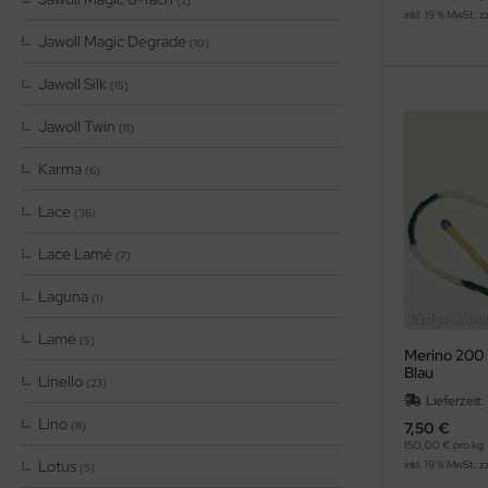
(2)
inkl. 19 % MwSt. z
Jawoll Magic Degrade
(10)
Jawoll Silk
(15)
Jawoll Twin
(11)
Karma
(6)
Lace
(36)
Lace Lamé
(7)
Laguna
(1)
Lamé
(5)
Merino 200 
Blau
Linello
(23)
Lieferzeit:
Lino
(8)
7,50 €
150,00 € pro kg
Lotus
inkl. 19 % MwSt. z
(5)