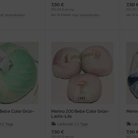
7,50 €
7,50 
150,00 € pro kg
150,00 
zgl.
Versandkosten
inkl. 19 % MwSt. zzgl.
Versandkosten
inkl. 19 
Bebe Color Grün-
Merino 200 Bebe Color Grün-
Merin
Lachs-Lila
1-2 Tage
Lieferzeit:
1-2 Tage
Lie
7,50 €
7,50 
150,00 € pro kg
150,00 