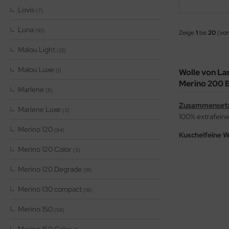
Lovis
(7)
Luna
(10)
Zeige
1
bis
20
(von
Malou Light
(22)
Malou Luxe
(1)
Wolle von La
Merino 200 
Marlene
(8)
Zusammenset
Marlene Luxe
(3)
100% extrafein
Merino 120
(84)
Kuschelfeine W
Merino 120 Color
(3)
Merino 120 Degrade
(18)
Merino 130 compact
(18)
Merino 150
(58)
Merino 150 Color