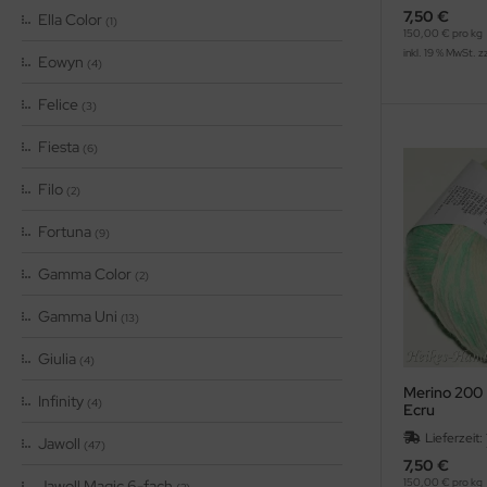
7,50 €
Ella Color
(1)
150,00 € pro kg
inkl. 19 % MwSt. z
Eowyn
(4)
Felice
(3)
Fiesta
(6)
Filo
(2)
Fortuna
(9)
Gamma Color
(2)
Gamma Uni
(13)
Giulia
(4)
Merino 200 
Infinity
(4)
Ecru
Lieferzeit:
Jawoll
(47)
7,50 €
150,00 € pro kg
Jawoll Magic 6-fach