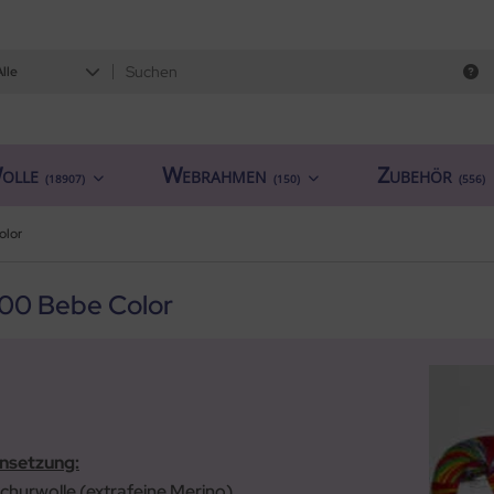
Alle
olle
Webrahmen
Zubehör
(18907)
(150)
(556)
olor
00 Bebe Color
setzung:
churwolle (extrafeine Merino)