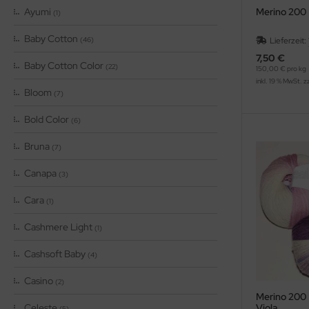
Ayumi
Merino 200 
(1)
Baby Cotton
(46)
Lieferzeit:
7,50 €
Baby Cotton Color
(22)
150,00 € pro kg
inkl. 19 % MwSt. z
Bloom
(7)
Bold Color
(6)
Bruna
(7)
Canapa
(3)
Cara
(1)
Cashmere Light
(1)
Cashsoft Baby
(4)
Casino
(2)
Merino 200 
Celeste
Viola
(5)