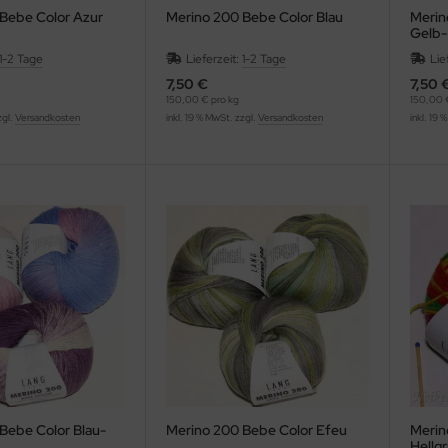
Bebe Color Azur
Merino 200 Bebe Color Blau
Merin
Gelb-
1-2 Tage
Lieferzeit:
1-2 Tage
Lie
7,50 €
7,50 
150,00 € pro kg
150,00 
zgl.
Versandkosten
inkl. 19 % MwSt. zzgl.
Versandkosten
inkl. 19 
Bebe Color Blau-
Merino 200 Bebe Color Efeu
Merin
Hellg