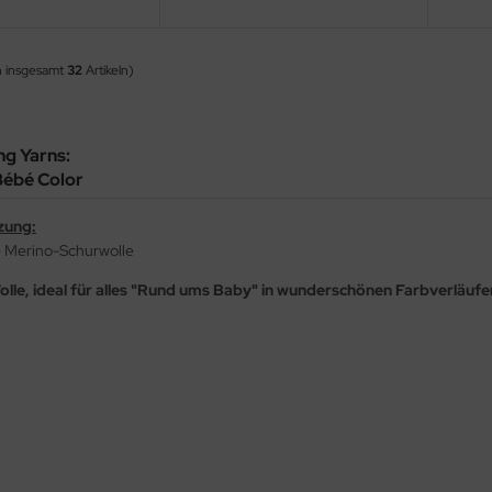
 insgesamt
32
Artikeln)
ng Yarns:
Bébé Color
zung:
e Merino-Schurwolle
olle, ideal für alles "Rund ums Baby" in wunderschönen Farbverläufe