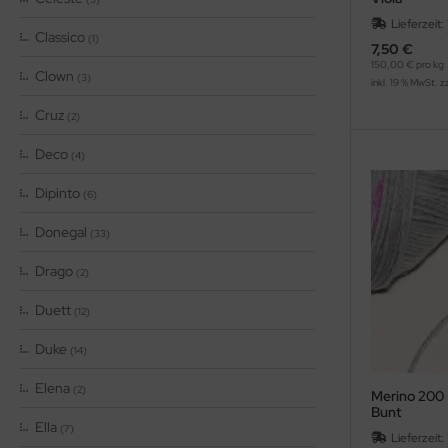
Lieferzeit:
Classico
(1)
7,50 €
150,00 € pro kg
Clown
(3)
inkl. 19 % MwSt. z
Cruz
(2)
Deco
(4)
Dipinto
(6)
Donegal
(33)
Drago
(2)
Duett
(12)
Duke
(14)
Elena
(2)
Merino 200 
Bunt
Ella
(7)
Lieferzeit: