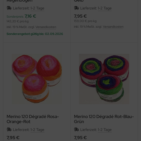
Lieferzeit:
1-2 Tage
Lieferzeit:
1-2 Tage
7,16 €
7,95 €
Sonderpreis
159,00 € pro kg
143,20 € pro kg
inkl. 19 % MwSt. zzgl.
Versandkosten
inkl. 19 % MwSt. zzgl.
Versandkosten
Sonderangebot gültig bis: 02.09.2026
Merino 120 Dégradé Rosa-
Merino 120 Dégradé Rot-Blau-
Orange-Rot
Grün
Lieferzeit:
1-2 Tage
Lieferzeit:
1-2 Tage
7,95 €
7,95 €