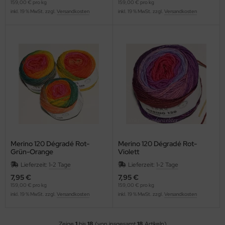
159,00 € pro kg
159,00 € pro kg
inkl. 19 % MwSt. zzgl.
Versandkosten
inkl. 19 % MwSt. zzgl.
Versandkosten
Merino 120 Dégradé Rot-
Merino 120 Dégradé Rot-
Grün-Orange
Violett
Lieferzeit:
1-2 Tage
Lieferzeit:
1-2 Tage
7,95 €
7,95 €
159,00 € pro kg
159,00 € pro kg
inkl. 19 % MwSt. zzgl.
Versandkosten
inkl. 19 % MwSt. zzgl.
Versandkosten
Zeige
1
bis
18
(von insgesamt
18
Artikeln)