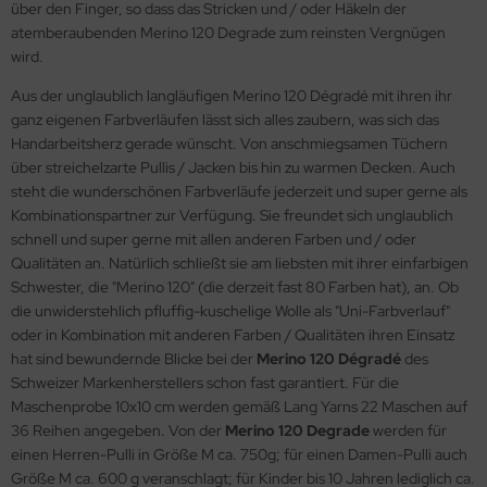
über den Finger, so dass das Stricken und / oder Häkeln der
atemberaubenden Merino 120 Degrade zum reinsten Vergnügen
wird.
Aus der unglaublich langläufigen Merino 120 Dégradé mit ihren ihr
ganz eigenen Farbverläufen lässt sich alles zaubern, was sich das
Handarbeitsherz gerade wünscht. Von anschmiegsamen Tüchern
über streichelzarte Pullis / Jacken bis hin zu warmen Decken. Auch
steht die wunderschönen Farbverläufe jederzeit und super gerne als
Kombinationspartner zur Verfügung. Sie freundet sich unglaublich
schnell und super gerne mit allen anderen Farben und / oder
Qualitäten an. Natürlich schließt sie am liebsten mit ihrer einfarbigen
Schwester, die "Merino 120" (die derzeit fast 80 Farben hat), an. Ob
die unwiderstehlich pfluffig-kuschelige Wolle als "Uni-Farbverlauf"
oder in Kombination mit anderen Farben / Qualitäten ihren Einsatz
hat sind bewundernde Blicke bei der
Merino 120 Dégradé
des
Schweizer Markenherstellers schon fast garantiert. Für die
Maschenprobe 10x10 cm werden gemäß Lang Yarns 22 Maschen auf
36 Reihen angegeben. Von der
Merino 120 Degrade
werden für
einen Herren-Pulli in Größe M ca. 750g; für einen Damen-Pulli auch
Größe M ca. 600 g veranschlagt; für Kinder bis 10 Jahren lediglich ca.