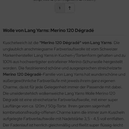
1
Wolle von Lang Yarns: Merino 120 Dégradé
Kuschelweich ist die
"Merino 120 Dégradé" von Lang Yarns
. Die
unglaublich anschmiegsame Farbverlaufswolle ist vom Schweizer
Markenhersteller Lang Yarns in Kuchen-/Tortenform gehalten und zu
100% aus hochwertigster extrafeiner Merino-Schurwolle hergestellt
worden. Die faszinierend schöne und ausgesprochen streichelzarte
Merino 120 Dégradé
-Familie von Lang Yarns hat wunderschöne und
außergewöhnliche Farbverläufe mit jeweils ihrem ganz eigenen
Charme, da ist für jede Gelegenheit immer der Passende mit dabei.
Die unwiderstehlich wolkenweiche Lang Yarns Wolle Merino 120
Dégradé ist eine streichelzarte Farbverlaufswolle, mit einer super
Lauflänge von ca. 120m / 50g-Torte. Ihren ganzen sagenhaft
kombinationsfreudig-offenen Charme kann die immer zum Kuscheln
aufgelegte Farbverlaufswolle mit Nadelstärke 3,5 - 4,5 voll entfalten.
Der Fadenlauf ist herrlich gleichmäßig und fließt super flüssig-leicht