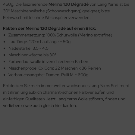
450g. Die faszinierende
Merino 120 Dégradé
von Lang Yarns ist bis
30° Maschinenwäsche (Schonwaschgang) geeignet; bitte
Feinwaschmittel ohne Weichspüler verwenden.
Fakten der Merino 120 Dégradé auf einen Blick:
Zusammensetzung: 100% Schurwolle (Merino extrafine)
Lauflänge: 120m Lauflänge = 50g
Nadelstärke: 3.5 - 4.5
Maschinenwäsche bis 30°
Farbverlaufswolle in verschiedenen Farben
Maschenprobe 10x10cm: 22 Maschen x 36 Reihen
Verbrauchsangabe: Damen-Pulli M = 600g
Entdecken Sie mein immer weiter wachsendesLang Yarns Sortiment
mit ihren unglaublich charmant-schönen Farbverläufen und
einfarbigen Qualitäten
Jetzt Lang Yarns Wolle stöbern, finden und
verlieben sowie auch gleich hier kaufen.