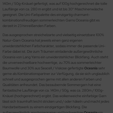
140m / 50g-Knäuel gefertigt, was auf 100g hochgerechnet die tolle
Lauflänge von ca. 280 m ergibt und ist bis 30° Maschinenwäsche
geeignet. Die Uni-Farbpalette des einzigartig charmant-
kombinationsfreudigen sommerleichten Garns Oceania gibt es
derzeit in 23 hinreißenden Farben.
Das ausgesprochen streichelzarte und vielseitig einsetzbare 100%
Natur-Garn Oceania hat jeweils einen ganz eigenen
unwiderstehlichen Farbcharakter, sodass immer die passende Uni-
Farbe dabei ist. Die zum Träumen einladende außergewöhnliche
Oceania von Lang Yarns ein unwiderstehlicher Blickfang. Auch steht
die unverwechselbare hochwertige, zu 70% aus sommerleichter
Baumwolle und 30% aus Seacell / Viskose gefertigte
Oceania
sehr
gerne als Kombinationspartner zur Verfügung, da sie sich unglaublich
schnell und ausgesprochen gerne mit allen anderen Farben und
Qualitäten anfreundet. Das bezaubernde Sommergarn hat eine
fantastische Lauflänge von ca. 140m / 50g, was ca. 280m / 100g-
Knäuel (hochgerechnet) ergibt. Das wolkenweiche einfarbige Garn
lässt sich traumhaft leicht stricken und / oder häkeln und macht jedes
Handarbeitswerk zu einem einzigartigen Blickfang. Die
außergewöhnlich anschmiegsame und hochwertige
Oceania
von