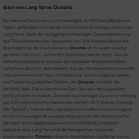
Garn von Lang Yarns: Oceania
Ein traumhaft schönes und hochwertiges, zu 100% aus pflanzlichen
Fasern gefertigtes Garn ist die streichelzarte einfarbige Oceana von
Lang Yarns. Dank der einzigartig hochwertigen Zusammensetzung
aus 70% sommerleichter Baumwolle und 30% Viskose (Seacell mit
Braunalgen) ist die anschmiesame
Oceania
ein für jeden Hauttyp
perfektes Uni-Garn, das herrlich kombiniert werden kann. Aus der
vielseitig einsetzbaren Oceania des Schweizer Markenherstellers
Lang Yarns lässt sich alles zaubern, was das Handarbeitsherz wünscht.
Von sommerleichten Tops und Shirts über anschmiegsame Jacken
und Tücher bis zu leichten Decken; die
Oceania
ist immer die
perfekte Wahl. Das wolkenweiche Garn lässt sich die unglaublich
leicht stricken und häkeln. Dank der hochwertigen Zusammensetzung
aus 70% sommerleichter Baumwolle und den 30 % Viskose (Seacell).
Die "Seacell" / Viskose des unglaublich kuschelfeinen Sommergarns
ist mit hochwertigen Braunalgen angereichert, die vitalisierend für
die Haut, feuchtigkeitsregulierend und vollständig biologisch
abbaubar sind. Lang Yarns hat die ihresgleichen suchende
anschmiegsame
Oceania
mit einer beachtlichen Lauflänge von ca.