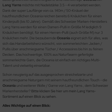
Lang Yarns
möchte mit Nadelstärke 3.5 - 4 verarbeitet werden.
Dank der super Lauflänge von ca. 140m / 50-Knäuel der
hautfreundlichen Oceania reichen bereits 6 Knäulchen für einen
Kinderpulli (bis 10 Jahre). Gemäß des Schweizer Marken-Herstellers
Lang Yarns werden für einen Damen-Pulli in Größe M lediglich 9
Knäulchen benötigt; für einen Herren-Pulli (auch Größe M) nur 3
Knäulchen mehr. Die bezaubernde
Oceania
eignet sich für alles, was
sich das Handarbeitsherz wünscht, von sommerleichten Jacken /
Pullis über anschmiegsame Tücher / Accessoires bis hin zu feinen
Decken. Das hochwertige, 100% aus Naturfasern gefertigte
sommerleichte Garn, die Oceania ist einfach ein richtiges Multi-
Talent und vielseitig einsetzbar.
Schon neugierig auf das ausgesprochen streichelzarte und
anschmiegsame Naturgarn mit seinem hautfreundlichen Touch - die
Oceania
und weiterer Wolle / Garne von Lang Yarns , dem Schweizer
Markenhersteller?
Bitte klicken Sie hier um mein Lang Yarns-
Sortiment auf einen Blick zu sehen.
Alles Wichtige auf einen Blick: