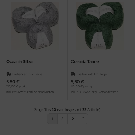
Oceania Silber
Oceania Tanne
Lieferzeit:
1-2 Tage
Lieferzeit:
1-2 Tage
5,50 €
5,50 €
110,00 € pro kg
110,00 € pro kg
inkl. 19 % MwSt. zzgl.
Versandkosten
inkl. 19 % MwSt. zzgl.
Versandkosten
Zeige
1
bis
20
(von insgesamt
23
Artikeln)
1
2