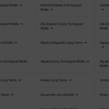
oppel Wolle
Admiral Stärke 6 Schoppel
Admir
Wolle
hoppel Wolle
Alb Zauber Crazy Schoppel
Alb Z
Wolle
Wolle
 Adriafil
Alpaca Dégradé Lang Yarns
Alpac
en Schoppel Wolle
Alpaka Story Schoppel Wolle
Alpak
Wolle
 Lang Yarns
Anaiis Lang Yarns
Andin
 Yarns
Aquerello von Adriafil
Arien