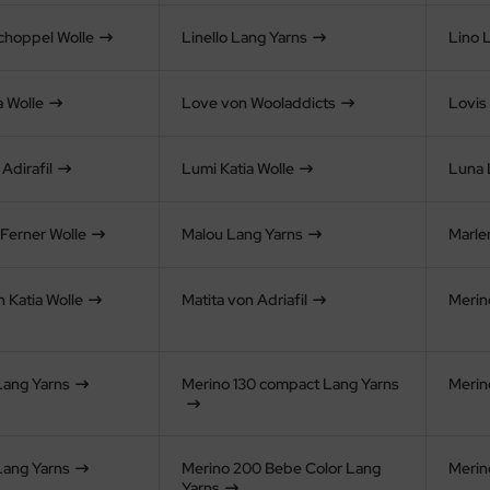
Schoppel Wolle
Linello Lang Yarns
Lino 
a Wolle
Love von Wooladdicts
Lovis
Adirafil
Lumi Katia Wolle
Luna 
 Ferner Wolle
Malou Lang Yarns
Marle
 Katia Wolle
Matita von Adriafil
Merin
Lang Yarns
Merino 130 compact Lang Yarns
Merin
Lang Yarns
Merino 200 Bebe Color Lang
Merin
Yarns