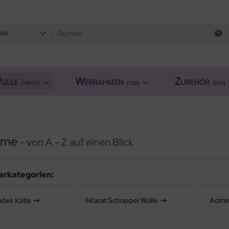
Alle
olle
Webrahmen
Zubehör
(18911)
(150)
(556)
ame
- von A - Z auf einen Blick
erkategorien:
ades Katia
6Karat Schoppel Wolle
Admir