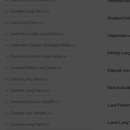
Genesis Kat
(3)
Canapa Lang Yarns
(3)
Gradient Sc
Cara Lang Yarns
(1)
Cashmere Light Lang Yarns
(1)
Happiness 
Cashmere Zauber Schoppel Wolle
(4)
Infinity Lan
Cashmina Cotton Katia Wolle
(6)
Cashsoft Baby Lang Yarns
(4)
Kappa2 von 
Casino Lang Yarns
(2)
Kirei Katia W
Celeste Lang Yarns
(5)
Cenerentola von Adriafil
(7)
Lace Flower
Cheope von Adriafil
(50)
Lamé Lang 
Classico Lang Yarns
(1)