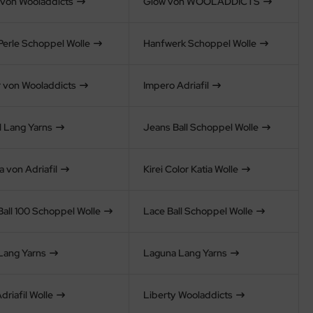
 von Wooladdicts
Glow von WOOLADDICTS
Perle Schoppel Wolle
Hanfwerk Schoppel Wolle
 von Wooladdicts
Impero Adriafil
l Lang Yarns
Jeans Ball Schoppel Wolle
 von Adriafil
Kirei Color Katia Wolle
Ball 100 Schoppel Wolle
Lace Ball Schoppel Wolle
Lang Yarns
Laguna Lang Yarns
riafil Wolle
Liberty Wooladdicts