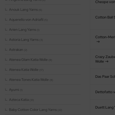
Cheope von 
Anouk Lang Yarns
(6)
Cotton Ball
Aquerello von Adriafil
(5)
Arien Lang Yarns
(1)
Cotton-Mer
Astoria Lang Yarns
(3)
Astrakan
(2)
Crazy Zaube
Atenea Glam Katia Wolle
(8)
Wolle
Atenea Katia Wolle
(17)
Das Paar Sc
Atenea Tones Katia Wolle
(8)
Ayumi
(1)
Dettofatto v
Azteca Katia
(31)
Duett Lang 
Baby Cotton Color Lang Yarns
(22)