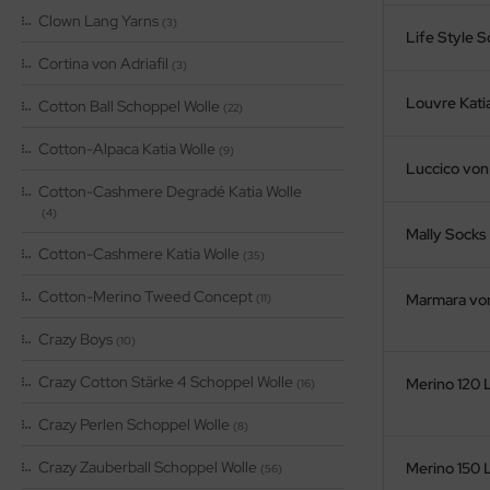
Clown Lang Yarns
(3)
Life Style 
Cortina von Adriafil
(3)
Louvre Kati
Cotton Ball Schoppel Wolle
(22)
Cotton-Alpaca Katia Wolle
(9)
Luccico von 
Cotton-Cashmere Degradé Katia Wolle
(4)
Mally Socks
Cotton-Cashmere Katia Wolle
(35)
Cotton-Merino Tweed Concept
Marmara von
(11)
Crazy Boys
(10)
Crazy Cotton Stärke 4 Schoppel Wolle
Merino 120 
(16)
Crazy Perlen Schoppel Wolle
(8)
Crazy Zauberball Schoppel Wolle
Merino 150 
(56)