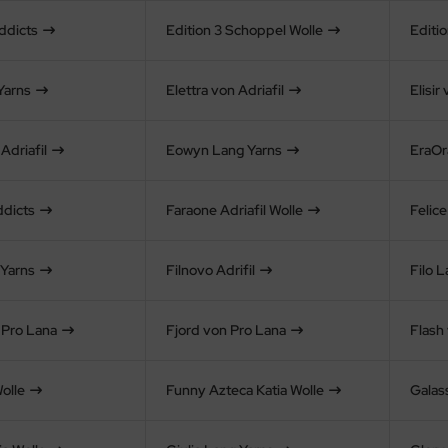
ddicts
Edition 3 Schoppel Wolle
Editi
Yarns
Elettra von Adriafil
Elisir
Adriafil
Eowyn Lang Yarns
EraOra
ddicts
Faraone Adriafil Wolle
Felic
 Yarns
Filnovo Adrifil
Filo L
 Pro Lana
Fjord von Pro Lana
Flash 
olle
Funny Azteca Katia Wolle
Galass