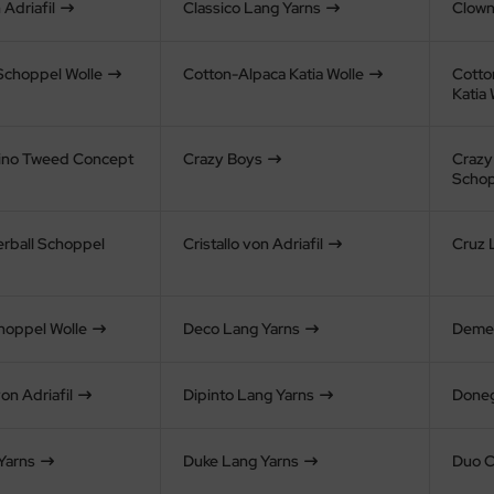
Adriafil
Classico Lang Yarns
Clown
 Schoppel Wolle
Cotton-Alpaca Katia Wolle
Cotto
Katia 
ino Tweed Concept
Crazy Boys
Crazy
Schop
rball Schoppel
Cristallo von Adriafil
Cruz 
hoppel Wolle
Deco Lang Yarns
Demet
on Adriafil
Dipinto Lang Yarns
Doneg
Yarns
Duke Lang Yarns
Duo C