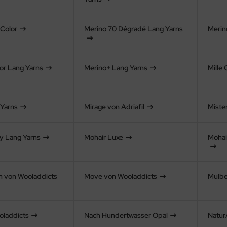
Color
Merino 70 Dégradé Lang Yarns
Merin
or Lang Yarns
Merino+ Lang Yarns
Mille 
 Yarns
Mirage von Adriafil
Mister
y Lang Yarns
Mohair Luxe
Mohai
h von Wooladdicts
Move von Wooladdicts
Mulbe
oladdicts
Nach Hundertwasser Opal
Natur