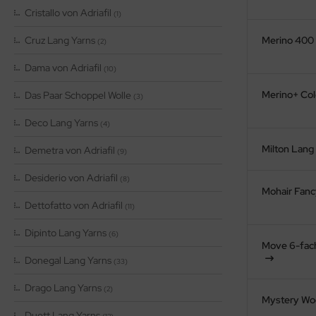
Cristallo von Adriafil
(1)
Cruz Lang Yarns
Merino 400 
(2)
Dama von Adriafil
(10)
Merino+ Col
Das Paar Schoppel Wolle
(3)
Deco Lang Yarns
(4)
Milton Lang
Demetra von Adriafil
(9)
Desiderio von Adriafil
(8)
Mohair Fanc
Dettofatto von Adriafil
(11)
Dipinto Lang Yarns
(6)
Move 6-fac
Donegal Lang Yarns
(33)
Drago Lang Yarns
(2)
Mystery Wo
Duett Lang Yarns