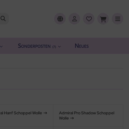
Sonderposten
Neues
(7)
al Hanf Schoppel Wolle
Admiral Pro Shadow Schoppel
Wolle