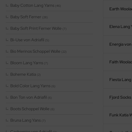
Baby Cotton Lang Yarns
(46)
Earth Woola
Baby Soft Ferner
(28)
Elena Lang 
Baby Soft Print Ferner Wolle
(7)
Bi-Use von Adriafil
(5)
Energia von 
Bio Merinos Schoppel Wolle
(22)
Faith Woola
Bloom Lang Yarns
(7)
Boheme Katia
(2)
Fiesta Lang
Bold Color Lang Yarns
(6)
Bon Ton von Adriafil
Fjord Socks
(6)
Boots Schoppel Wolle
(6)
Funk Katia W
Bruna Lang Yans
(7)
Cachemire von Adriafil