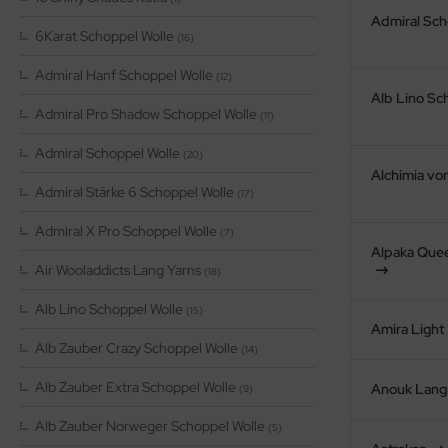
OOLADDICTS
(276)
Admiral Sch
6Karat Schoppel Wolle
(16)
Admiral Hanf Schoppel Wolle
(12)
Alb Lino Sc
Admiral Pro Shadow Schoppel Wolle
(11)
Admiral Schoppel Wolle
(20)
Alchimia von
Admiral Stärke 6 Schoppel Wolle
(17)
Admiral X Pro Schoppel Wolle
(7)
Alpaka Que
Air Wooladdicts Lang Yarns
(18)
Alb Lino Schoppel Wolle
(15)
Amira Light
Alb Zauber Crazy Schoppel Wolle
(14)
Alb Zauber Extra Schoppel Wolle
Anouk Lang
(9)
Alb Zauber Norweger Schoppel Wolle
(5)