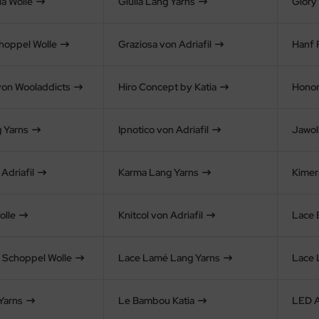
ia Wolle
Giulia Lang Yarns
Glory
hoppel Wolle
Graziosa von Adriafil
Hanf 
von Wooladdicts
Hiro Concept by Katia
Honor
g Yarns
Ipnotico von Adriafil
Jawol
Adriafil
Karma Lang Yarns
Kimera
olle
Knitcol von Adriafil
Lace 
 Schoppel Wolle
Lace Lamé Lang Yarns
Lace 
Yarns
Le Bambou Katia
LED Ad