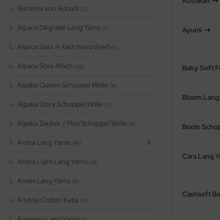
Astrakan
Alchimia von Adriafil
(2)
Alpaca Dégradé Lang Yarns
(1)
Ayumi
Alpaca Soxx 4-fach hand dyed
(5)
Alpaca Soxx 4fach
(32)
Baby Soft F
Alpaka Queen Schoppel Wolle
(8)
Bloom Lang
Alpaka Story Schoppel Wolle
(5)
Alpaka Zauber / Plus Schoppel Wolle
(8)
Boots Schop
Amira Lang Yarns
(48)
Cara Lang Y
Amira Light Lang Yarns
(14)
Anaiis Lang Yarns
(4)
Cashsoft Ba
Andina Cotton Katia
(8)
Angelina Lang Yarns
(2)