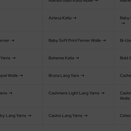
Atenea Glam Katia Wolle
Atene
Azteca Katia
Baby 
erner
Baby Soft Print Ferner Wolle
Bi-Use
 Yarns
Boheme Katia
Bold 
pel Wolle
Bruna Lang Yans
Cache
arns
Cashmere Light Lang Yarns
Cashm
Wolle
by Lang Yarns
Casino Lang Yarns
Celes