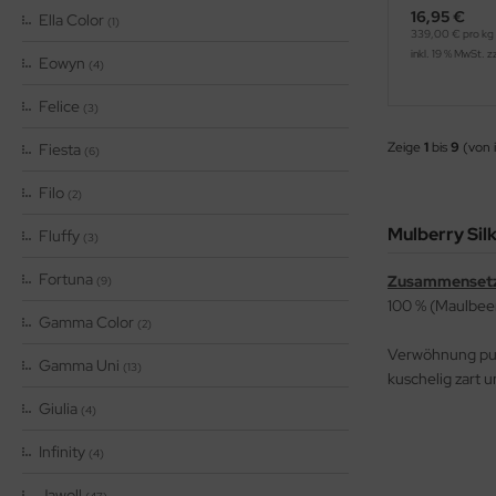
16,95 €
Ella Color
(1)
339,00 € pro kg
inkl. 19 % MwSt. z
Eowyn
(4)
Felice
(3)
Zeige
1
bis
9
(von 
Fiesta
(6)
Filo
(2)
Mulberry Sil
Fluffy
(3)
Fortuna
Zusammenset
(9)
100 % (Maulbee
Gamma Color
(2)
Verwöhnung pur
Gamma Uni
(13)
kuschelig zart 
Giulia
(4)
Infinity
(4)
Jawoll