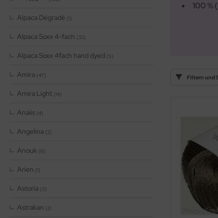
100 % 
OOLADDICTS
(276)
Alpaca Dégradé
(1)
Alpaca Soxx 4-fach
(32)
Alpaca Soxx 4fach hand dyed
(5)
Amira
(47)
Filtern und 
Amira Light
(14)
Anaiis
(4)
Angelina
(2)
Anouk
(6)
Arien
(1)
Astoria
(3)
Astrakan
(2)