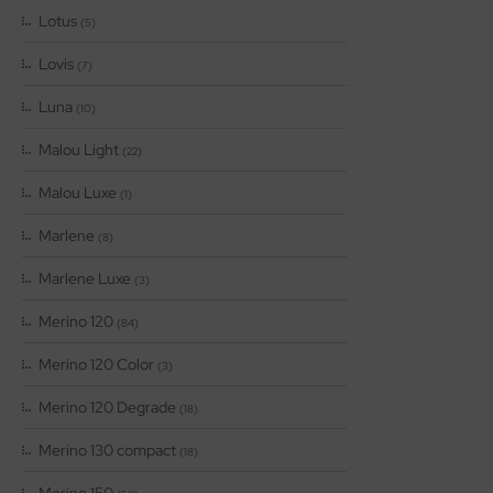
Lotus
(5)
Lovis
(7)
Luna
(10)
Malou Light
(22)
Malou Luxe
(1)
Marlene
(8)
Marlene Luxe
(3)
Merino 120
(84)
Merino 120 Color
(3)
Merino 120 Degrade
(18)
Merino 130 compact
(18)
Merino 150