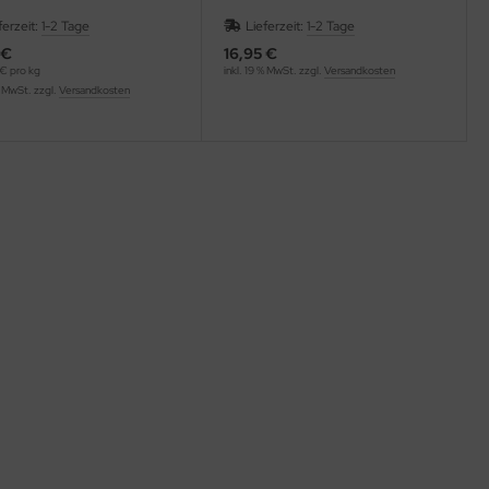
ferzeit:
1-2 Tage
Lieferzeit:
1-2 Tage
 €
16,95 €
€ pro kg
inkl. 19 % MwSt. zzgl.
Versandkosten
% MwSt. zzgl.
Versandkosten