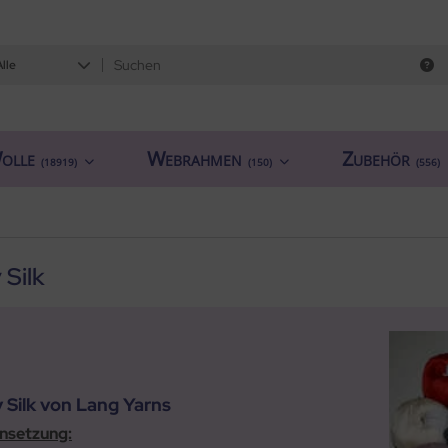
Alle
olle
Webrahmen
Zubehör
(18919)
(150)
(556)
 Silk
 Silk von Lang Yarns
setzung: