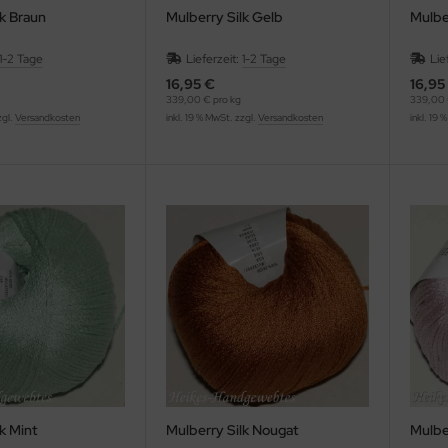
lk Braun
Mulberry Silk Gelb
Mulber
1-2 Tage
Lieferzeit:
1-2 Tage
Lie
16,95 €
16,95
339,00 € pro kg
339,00 
zgl.
Versandkosten
inkl. 19 % MwSt. zzgl.
Versandkosten
inkl. 19 
k Mint
Mulberry Silk Nougat
Mulbe