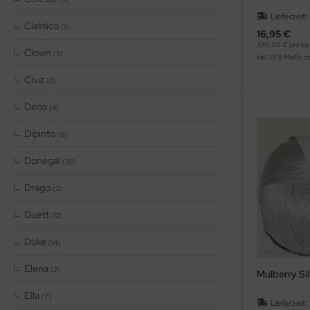
Lieferzeit:
Classico
(1)
16,95 €
339,00 € pro kg
Clown
(3)
inkl. 19 % MwSt. z
Cruz
(2)
Deco
(4)
Dipinto
(6)
Donegal
(33)
Drago
(2)
Duett
(12)
Duke
(14)
Elena
(2)
Mulberry Sil
Ella
(7)
Lieferzeit: