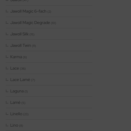
(47)
Jawoll Magic 6-fach
(2)
Jawoll Magic Degrade
(10)
Jawoll Silk
(15)
Jawoll Twin
(11)
Karma
(6)
Lace
(36)
Lace Lamé
(7)
Laguna
(1)
Lamé
(5)
Linello
(23)
Lino
(8)