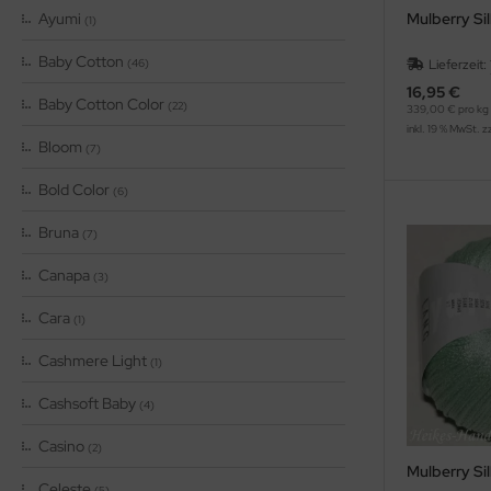
Ayumi
Mulberry Si
(1)
Baby Cotton
(46)
Lieferzeit:
16,95 €
Baby Cotton Color
(22)
339,00 € pro kg
inkl. 19 % MwSt. z
Bloom
(7)
Bold Color
(6)
Bruna
(7)
Canapa
(3)
Cara
(1)
Cashmere Light
(1)
Cashsoft Baby
(4)
Casino
(2)
Mulberry Sil
Celeste
(5)