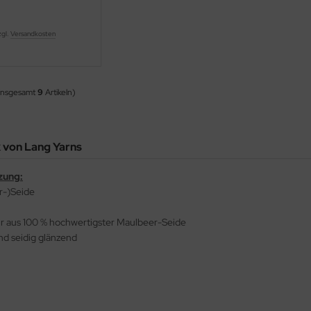
zgl.
Versandkosten
insgesamt
9
Artikeln)
k von Lang Yarns
zung:
r-)Seide
 aus 100 % hochwertigster Maulbeer-Seide
und seidig glänzend