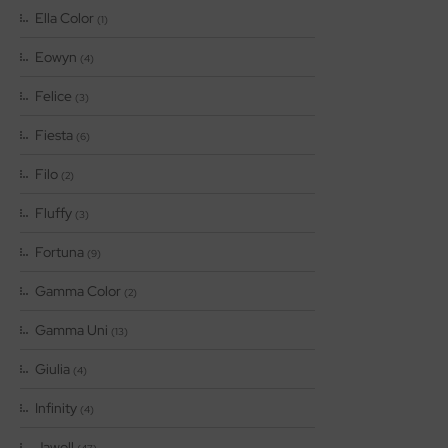
Ella Color
(1)
Eowyn
(4)
Felice
(3)
Fiesta
(6)
Filo
(2)
Fluffy
(3)
Fortuna
(9)
Gamma Color
(2)
Gamma Uni
(13)
Giulia
(4)
Infinity
(4)
Jawoll