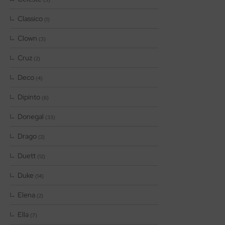
Classico
(1)
Clown
(3)
Cruz
(2)
Deco
(4)
Dipinto
(6)
Donegal
(33)
Drago
(2)
Duett
(12)
Duke
(14)
Elena
(2)
Ella
(7)