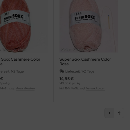
 Soxx Cashmere Color
Super Soxx Cashmere Color
ne
Rosa
ferzeit:
1-2 Tage
Lieferzeit:
1-2 Tage
 €
14,95 €
 pro kg
149,50 € pro kg
% MwSt. zzgl.
Versandkosten
inkl. 19 % MwSt. zzgl.
Versandkosten
1