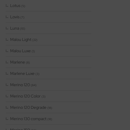
Lotus
(5)
Lovis
(7)
Luna
(10)
Malou Light
(22)
Malou Luxe
(1)
Marlene
(8)
Marlene Luxe
(3)
Merino 120
(84)
Merino 120 Color
(3)
Merino 120 Degrade
(18)
Merino 130 compact
(18)
Merino 150