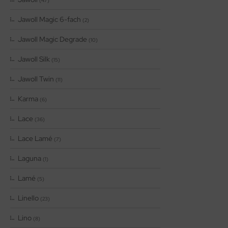
(47)
Jawoll Magic 6-fach
(2)
Jawoll Magic Degrade
(10)
Jawoll Silk
(15)
Jawoll Twin
(11)
Karma
(6)
Lace
(36)
Lace Lamé
(7)
Laguna
(1)
Lamé
(5)
Linello
(23)
Lino
(8)