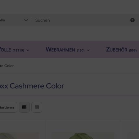
Alle
olle
Webrahmen
Zubehör
(18919)
(150)
(556)
re Color
xx Cashmere Color
Sortieren