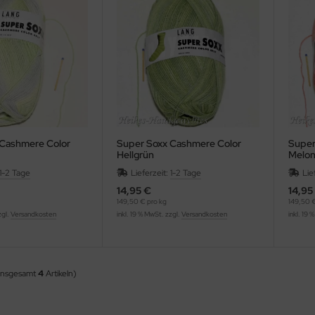
 Cashmere Color
Super Soxx Cashmere Color
Super
Hellgrün
Melo
1-2 Tage
Lieferzeit:
1-2 Tage
Lie
14,95 €
14,95
149,50 € pro kg
149,50 €
zgl.
Versandkosten
inkl. 19 % MwSt. zzgl.
Versandkosten
inkl. 19 
insgesamt
4
Artikeln)