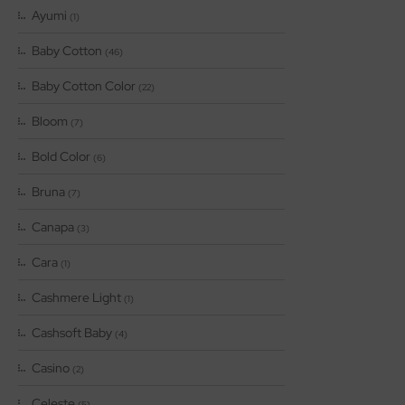
Ayumi
(1)
Baby Cotton
(46)
Baby Cotton Color
(22)
Bloom
(7)
Bold Color
(6)
Bruna
(7)
Canapa
(3)
Cara
(1)
Cashmere Light
(1)
Cashsoft Baby
(4)
Casino
(2)
Celeste
(5)