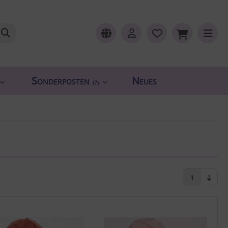
Sonderposten
Neues
(7)
1