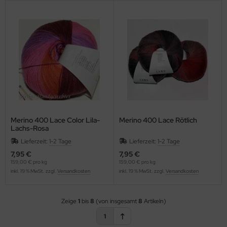
Merino 400 Lace Color Lila-
Merino 400 Lace Rötlich
Lachs-Rosa
Lieferzeit:
1-2 Tage
Lieferzeit:
1-2 Tage
7,95 €
7,95 €
159,00 € pro kg
159,00 € pro kg
inkl. 19 % MwSt. zzgl.
Versandkosten
inkl. 19 % MwSt. zzgl.
Versandkosten
Zeige
1
bis
8
(von insgesamt
8
Artikeln)
1