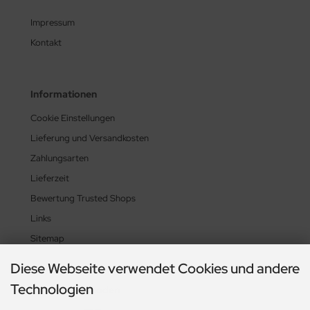
Impressum
Kontakt
Informationen
Cookie Einstellungen
Lieferung und Versandkosten
Zahlungsarten
Lieferzeit
Bewertung Trusted Shops
Links
Sitemap
Diese Webseite verwendet Cookies und andere
Technologien
Zahlungsmethoden