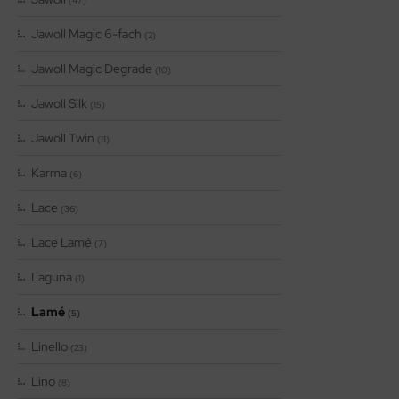
(47)
Jawoll Magic 6-fach
(2)
Jawoll Magic Degrade
(10)
Jawoll Silk
(15)
Jawoll Twin
(11)
Karma
(6)
Lace
(36)
Lace Lamé
(7)
Laguna
(1)
Lamé
(5)
Linello
(23)
Lino
(8)