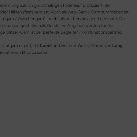
einem unglaublich gleichmäßigen Fadenlauf produziert, der
 oder Häklen (fast) vergisst. Auch als Web-Garn / Garn zum Weben ist
ilaufgarn / Zwischengarn" - mehr als nur hervorragend geeignet. Das
wäsche geeignet. Gemäß Hersteller-Angaben werden für die
e Glitzer-Garn ist der perfekte Begleiter / Kombinationspartner.
eilaufgarn eignet, die
Lamé
und weiterer Wolle / Garne von
Lang
t auf einen Blick zu sehen.