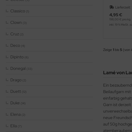
Lieferzeit:
Classico
(1)
4,95 €
198,00 € pro kg
Clown
(3)
inkl. 19 % MwSt. z
Cruz
(2)
Deco
(4)
Zeige
1
bis
5
(von 
Dipinto
(6)
Donegal
(33)
Lamé von La
Drago
(2)
Ein bezaubernde
Duett
Beilaufgarn mit
(12)
einfarbig gehalt
Duke
(14)
Garn ist derzei
unverwechselbar
Elena
(2)
neue Freundscha
auf 50g hochger
Ella
(7)
atemberauben