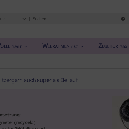
Alle
olle
Webrahmen
Zubehör
(18911)
(150)
(556)
itzergarn auch super als Beilauf
setzung:
yester (recyceld)
yester (Métallisé) und