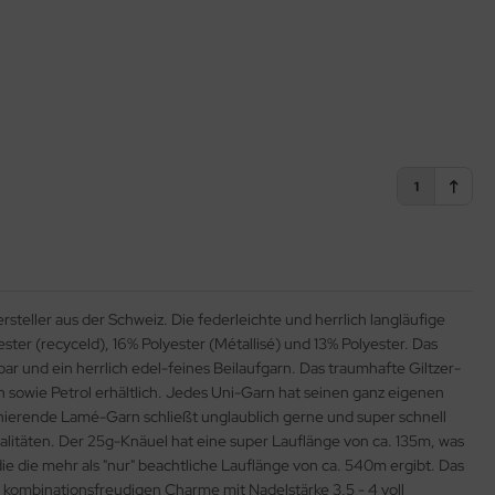
1
steller aus der Schweiz. Die federleichte und herrlich langläufige
ter (recyceld), 16% Polyester (Métallisé) und 13% Polyester. Das
bar und ein herrlich edel-feines Beilaufgarn. Das traumhafte Giltzer-
n sowie Petrol erhältlich. Jedes Uni-Garn hat seinen ganz eigenen
nierende Lamé-Garn schließt unglaublich gerne und super schnell
alitäten. Der 25g-Knäuel hat eine super Lauflänge von ca. 135m, was
 die mehr als "nur" beachtliche Lauflänge von ca. 540m ergibt. Das
 kombinationsfreudigen Charme mit Nadelstärke 3,5 - 4 voll