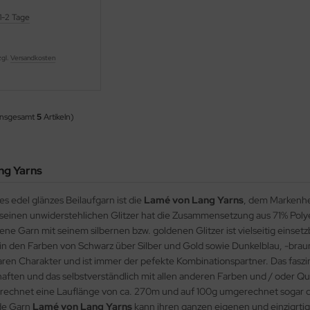
1-2 Tage
zgl.
Versandkosten
insgesamt
5
Artikeln)
ng Yarns
s edel glänzes Beilaufgarn ist die
Lamé von Lang Yarns
, dem Markenher
 seinen unwiderstehlichen Glitzer hat die Zusammensetzung aus 71% Polyes
ene Garn mit seinem silbernen bzw. goldenen Glitzer ist vielseitig einsetz
t in den Farben von Schwarz über Silber und Gold sowie Dunkelblau, -brau
en Charakter und ist immer der pefekte Kombinationspartner. Das faszi
ften und das selbstverständlich mit allen anderen Farben und / oder Qu
echnet eine Lauflänge von ca. 270m und auf 100g umgerechnet sogar die
de Garn
Lamé von Lang Yarns
kann ihren ganzen eigenen und einzigrtig