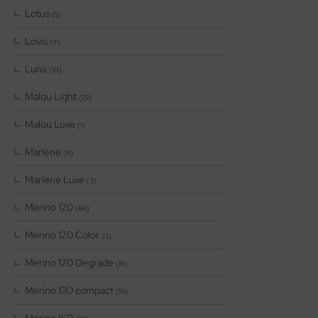
Lotus
(5)
Lovis
(7)
Luna
(10)
Malou Light
(22)
Malou Luxe
(1)
Marlene
(8)
Marlene Luxe
(3)
Merino 120
(84)
Merino 120 Color
(3)
Merino 120 Degrade
(18)
Merino 130 compact
(18)
Merino 150