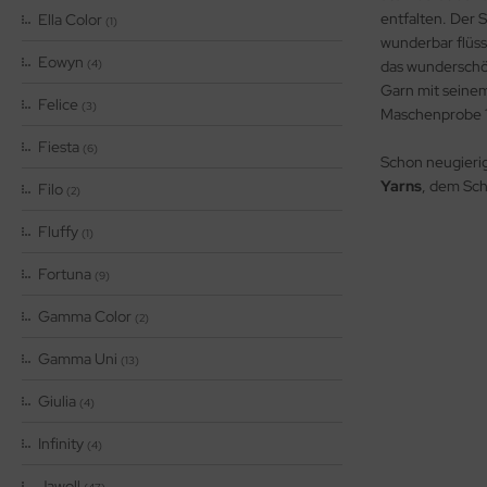
entfalten. Der 
Ella Color
(1)
wunderbar flüss
Eowyn
(4)
das wundersch
Garn mit seinem
Felice
(3)
Maschenprobe 10
Fiesta
(6)
Schon neugierig 
Yarns
, dem Sch
Filo
(2)
Fluffy
(1)
Fortuna
(9)
Gamma Color
(2)
Gamma Uni
(13)
Giulia
(4)
Infinity
(4)
Jawoll