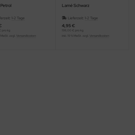
Petrol
Lamé Schwarz
ferzeit:
1-2 Tage
Lieferzeit:
1-2 Tage
€
4,95 €
 pro kg
198,00 € pro kg
% MwSt. zzgl.
Versandkosten
inkl. 19 % MwSt. zzgl.
Versandkosten