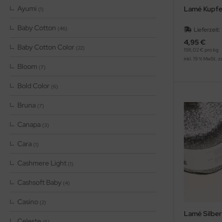
Ayumi
Lamé Kupfe
(1)
Baby Cotton
(46)
Lieferzeit:
4,95 €
Baby Cotton Color
(22)
198,02 € pro kg
inkl. 19 % MwSt. z
Bloom
(7)
Bold Color
(6)
Bruna
(7)
Canapa
(3)
Cara
(1)
Cashmere Light
(1)
Cashsoft Baby
(4)
Casino
(2)
Lamé Silber
Celeste
(5)