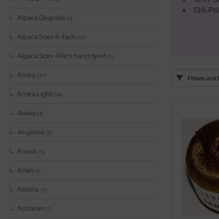
OOLADDICTS
(276)
13% Po
Alpaca Dégradé
(1)
Alpaca Soxx 4-fach
(32)
Alpaca Soxx 4fach hand dyed
(5)
Amira
(47)
Filtern und 
Amira Light
(14)
Anaiis
(4)
Angelina
(2)
Anouk
(6)
Arien
(1)
Astoria
(3)
Astrakan
(2)