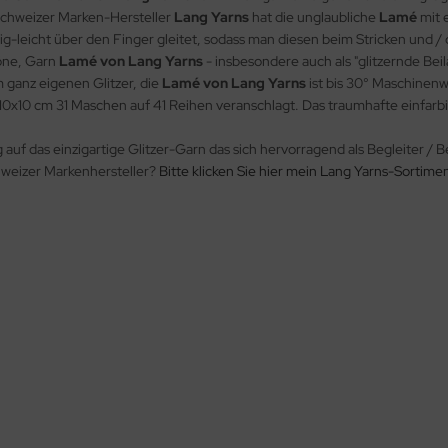
Schweizer Marken-Hersteller
Lang Yarns
hat die unglaubliche
Lamé
mit 
ig-leicht über den Finger gleitet, sodass man diesen beim Stricken und /
öne, Garn
Lamé
von Lang Yarns
- insbesondere auch als "glitzernde Be
 ganz eigenen Glitzer, die
Lamé
von Lang Yarns
ist bis 30° Maschinen
x10 cm 31 Maschen auf 41 Reihen veranschlagt. Das traumhafte einfarbig
auf das einzigartige Glitzer-Garn das sich hervorragend als Begleiter / B
weizer Markenhersteller?
Bitte klicken Sie hier mein Lang Yarns-Sortimen