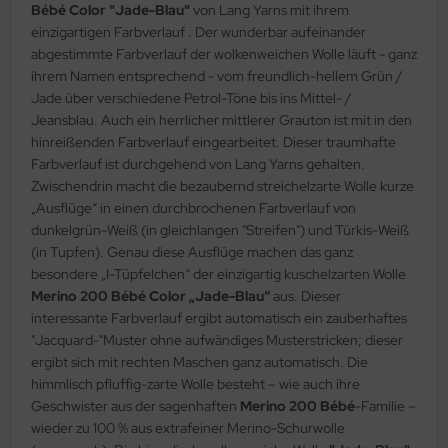
Bébé Color "Jade-Blau"
von Lang Yarns mit ihrem
einzigartigen Farbverlauf . Der wunderbar aufeinander
abgestimmte Farbverlauf der wolkenweichen Wolle läuft - ganz
ihrem Namen entsprechend - vom freundlich-hellem Grün /
Jade über verschiedene Petrol-Töne bis ins Mittel- /
Jeansblau. Auch ein herrlicher mittlerer Grauton ist mit in den
hinreißenden Farbverlauf eingearbeitet. Dieser traumhafte
Farbverlauf ist durchgehend von Lang Yarns gehalten.
Zwischendrin macht die bezaubernd streichelzarte Wolle kurze
„Ausflüge“ in einen durchbrochenen Farbverlauf von
dunkelgrün-Weiß (in gleichlangen "Streifen") und Türkis-Weiß
(in Tupfen). Genau diese Ausflüge machen das ganz
besondere „I-Tüpfelchen“ der einzigartig kuschelzarten Wolle
Merino 200 Bébé Color „Jade-Blau“
aus. Dieser
interessante Farbverlauf ergibt automatisch ein zauberhaftes
"Jacquard-"Muster ohne aufwändiges Musterstricken; dieser
ergibt sich mit rechten Maschen ganz automatisch. Die
himmlisch pfluffig-zarte Wolle besteht – wie auch ihre
Geschwister aus der sagenhaften
Merino 200 Bébé
-Familie –
wieder zu 100 % aus extrafeiner Merino-Schurwolle