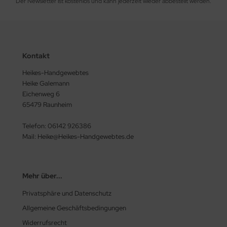
Der Newsletter ist kostenlos und kann jederzeit wieder abbestellt werden.
Kontakt
Heikes-Handgewebtes
Heike Galemann
Eichenweg 6
65479 Raunheim
Telefon: 06142 926386
Mail: Heike@Heikes-Handgewebtes.de
Mehr über...
Privatsphäre und Datenschutz
Allgemeine Geschäftsbedingungen
Widerrufsrecht