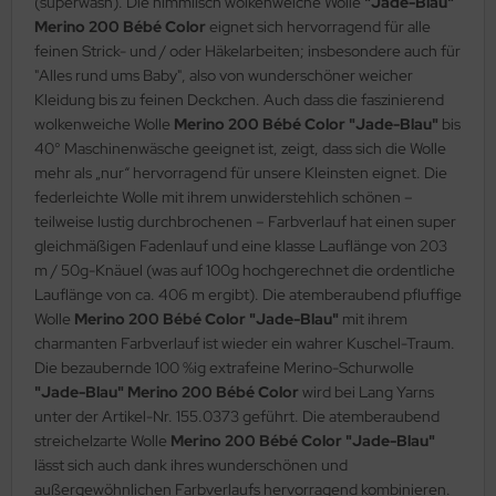
(superwash). Die himmlisch wolkenweiche Wolle
"Jade-Blau"
Merino 200 Bébé Color
eignet sich hervorragend für alle
feinen Strick- und / oder Häkelarbeiten; insbesondere auch für
"Alles rund ums Baby", also von wunderschöner weicher
Kleidung bis zu feinen Deckchen. Auch dass die faszinierend
wolkenweiche Wolle
Merino 200 Bébé Color "Jade-Blau"
bis
40° Maschinenwäsche geeignet ist, zeigt, dass sich die Wolle
mehr als „nur“ hervorragend für unsere Kleinsten eignet. Die
federleichte Wolle mit ihrem unwiderstehlich schönen –
teilweise lustig durchbrochenen – Farbverlauf hat einen super
gleichmäßigen Fadenlauf und eine klasse Lauflänge von 203
m / 50g-Knäuel (was auf 100g hochgerechnet die ordentliche
Lauflänge von ca. 406 m ergibt). Die atemberaubend pfluffige
Wolle
Merino 200 Bébé Color "Jade-Blau"
mit ihrem
charmanten Farbverlauf ist wieder ein wahrer Kuschel-Traum.
Die bezaubernde 100 %ig extrafeine Merino-Schurwolle
"Jade-Blau" Merino 200 Bébé Color
wird bei Lang Yarns
unter der Artikel-Nr. 155.0373 geführt. Die atemberaubend
streichelzarte Wolle
Merino 200 Bébé Color "Jade-Blau"
lässt sich auch dank ihres wunderschönen und
außergewöhnlichen Farbverlaufs hervorragend kombinieren.