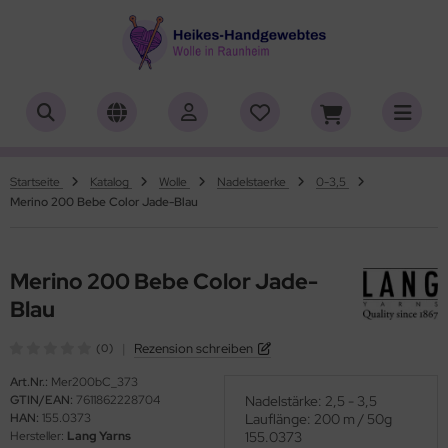
ALLES ANZEIGEN AUS HERSTELLER
ALLES ANZEIGEN AUS WOLLE
ALLES ANZEIGEN AUS WEBRAHMEN
ALLES ANZEIGEN AUS ZUBEHÖR
ALLES ANZEIGEN AUS SONDERPOSTEN
(18919)
(556)
(4762)
(150)
(7)
iafil
tikelname
ttgarn
asperlen geschliffen
trakan
(779)
(50)
(2)
(4553)
(39)
Startseite
Katalog
Wolle
Nadelstaerke
0-3,5
Merino 200 Bebe Color Jade-Blau
rner
ilaufgarn/-Wolle
nd-Webrahmen
öpfe
ulia - Lang Yarns
(222)
(3)
(2)
(4)
(4)
tia
rbton
hiffchen/Webnadeln/Zubehör
rick- und Häkelnadeln
yle
(331)
(1)
(5196)
(416)
(18)
Merino 200 Bebe Color Jade-
ng Yarns
mplettsets
arterset
ickliesel
(6)
(1)
(1776)
(1)
Blau
al
uflaenge
schwebrahmen
itschriften
(3)
(4122)
(97)
(13)
|
Rezension schreiben
(0)
o Lana
delstaerke
bblatt / Gatterkamm
(14)
(5010)
(41)
Art.Nr.:
Mer200bC_373
GTIN/EAN:
7611862228704
Nadelstärke: 2,5 - 3,5
HAN:
155.0373
Lauflänge: 200 m / 50g
hoppel
llstränge zum Färben
brahmen Allgäuer (Schulwebrahmen)
(1361)
(33)
(8)
Hersteller:
Lang Yarns
155.0373