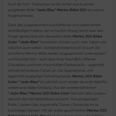
Auch als "Uni-" Farbverlauf ist die immer zum Kuschen
aufgelegte Wolle
“Jade-Blau“ Merino Bébé 200
ein wahrer
Augenschmaus.
Dank des ausgesprochen kuschelfeinen und wolkenzarten
leichtläufigen Fadens, der so herrlich flüssig-leicht über den
Finger gleitet lässt sich die weiche Wolle
Merino 200 Bébé
Color "Jade-Blau"
fantastisch stricken und / oder häkeln und
natürlich auch weben. Kombinationstechnisch ist auch die
extrafeine Merino-Wolle wieder ausgesprochen unkompliziert
und freundet sich - auch dank ihres freundlich-offenen
Charakters und ihrem traumhaften Farbverlaufs – sagenhaft
schnell mit anderen Farben an. Die faszinierende und
sagenhaft langläufige Farbverlaufswolle
Merino 200 Bébé
Color "Jade-Blau"
ist natürlich auch wieder die erste Wahl für
wolkenzarte Baby-Kleidung. Aus der unwiderstehlichen
"Jade-Blau" Merino 200 Bebe Color
lässt sich alles zaubern
was sich das Handarbeitsherz wünscht. Von einzigartigen
Pullis / Jacken über traumhafte Tücher / Schals bis hin zu
kuscheligen Decken. Mit der außergewöhnlichen
Merino 200
Bébé Color "Jade-Blau"
hat man immer genau die richtige