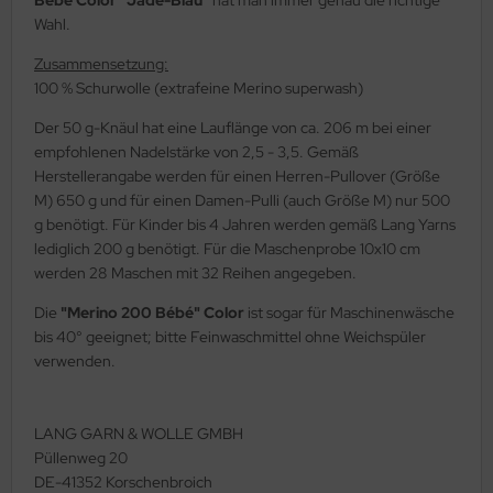
Wahl.
Zusammensetzung:
100 % Schurwolle (extrafeine Merino superwash)
Der 50 g-Knäul hat eine Lauflänge von ca. 206 m bei einer
empfohlenen Nadelstärke von 2,5 - 3,5. Gemäß
Herstellerangabe werden für einen Herren-Pullover (Größe
M) 650 g und für einen Damen-Pulli (auch Größe M) nur 500
g benötigt. Für Kinder bis 4 Jahren werden gemäß Lang Yarns
lediglich 200 g benötigt. Für die Maschenprobe 10x10 cm
werden 28 Maschen mit 32 Reihen angegeben.
Die
"Merino 200 Bébé" Color
ist sogar für Maschinenwäsche
bis 40° geeignet; bitte Feinwaschmittel ohne Weichspüler
verwenden.
LANG GARN & WOLLE GMBH
Püllenweg 20
DE-41352 Korschenbroich