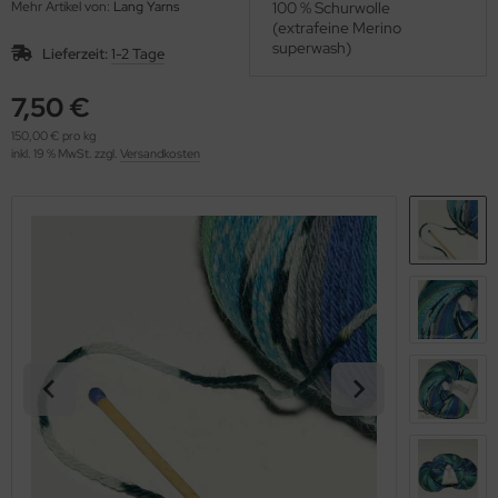
Mehr Artikel von:
Lang Yarns
100 % Schurwolle
OOLADDICTS
(276)
(extrafeine Merino
superwash)
Lieferzeit:
1-2 Tage
7,50 €
150,00 € pro kg
inkl. 19 % MwSt. zzgl.
Versandkosten