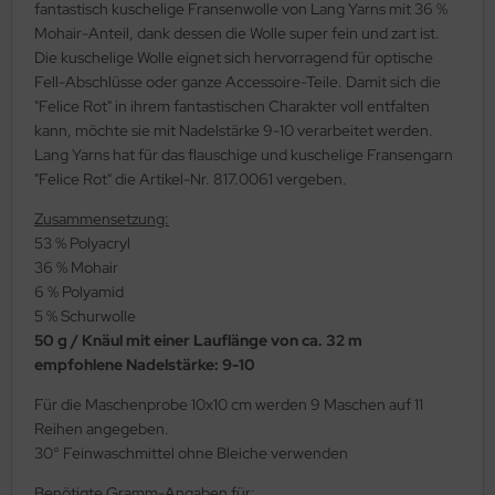
fantastisch kuschelige Fransenwolle von Lang Yarns mit 36 %
Mohair-Anteil, dank dessen die Wolle super fein und zart ist.
Die kuschelige Wolle eignet sich hervorragend für optische
Fell-Abschlüsse oder ganze Accessoire-Teile. Damit sich die
"Felice Rot" in ihrem fantastischen Charakter voll entfalten
kann, möchte sie mit Nadelstärke 9-10 verarbeitet werden.
Lang Yarns hat für das flauschige und kuschelige Fransengarn
"Felice Rot" die Artikel-Nr. 817.0061 vergeben.
Zusammensetzung:
53 % Polyacryl
36 % Mohair
6 % Polyamid
5 % Schurwolle
50 g / Knäul mit einer Lauflänge von ca. 32 m
empfohlene Nadelstärke: 9-10
Für die Maschenprobe 10x10 cm werden 9 Maschen auf 11
Reihen angegeben.
30° Feinwaschmittel ohne Bleiche verwenden
Benötigte Gramm-Angaben für: