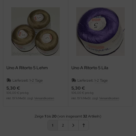
Uno A Ritorto 5 Lehm
Uno A Ritorto 5 Lila
Lieferzeit:
1-2 Tage
Lieferzeit:
1-2 Tage
5,30 €
5,30 €
106,00 € pro kg
106,00 € pro kg
inkl. 19 % MwSt. zzgl.
Versandkosten
inkl. 19 % MwSt. zzgl.
Versandkosten
Zeige
1
bis
20
(von insgesamt
32
Artikeln)
1
2