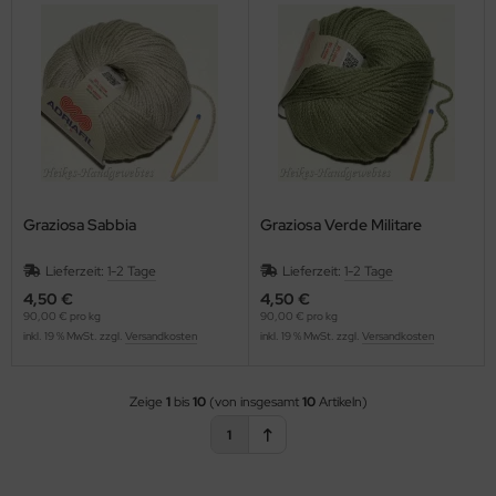
Graziosa Sabbia
Graziosa Verde Militare
Lieferzeit:
1-2 Tage
Lieferzeit:
1-2 Tage
4,50 €
4,50 €
90,00 € pro kg
90,00 € pro kg
inkl. 19 % MwSt. zzgl.
Versandkosten
inkl. 19 % MwSt. zzgl.
Versandkosten
Zeige
1
bis
10
(von insgesamt
10
Artikeln)
1