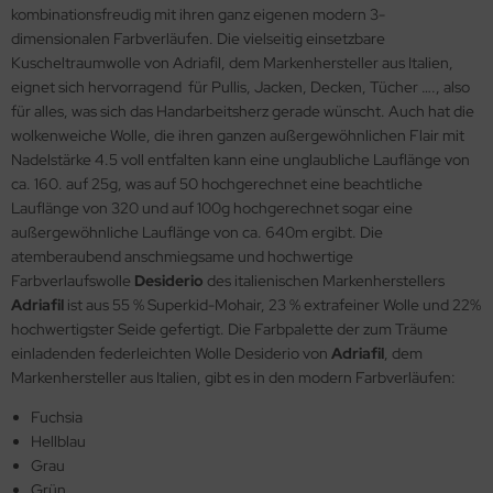
kombinationsfreudig mit ihren ganz eigenen modern 3-
dimensionalen Farbverläufen. Die vielseitig einsetzbare
Kuscheltraumwolle von Adriafil, dem Markenhersteller aus Italien,
eignet sich hervorragend für Pullis, Jacken, Decken, Tücher …., also
für alles, was sich das Handarbeitsherz gerade wünscht. Auch hat die
wolkenweiche Wolle, die ihren ganzen außergewöhnlichen Flair mit
Nadelstärke 4.5 voll entfalten kann eine unglaubliche Lauflänge von
ca. 160. auf 25g, was auf 50 hochgerechnet eine beachtliche
Lauflänge von 320 und auf 100g hochgerechnet sogar eine
außergewöhnliche Lauflänge von ca. 640m ergibt. Die
atemberaubend anschmiegsame und hochwertige
Farbverlaufswolle
Desiderio
des italienischen Markenherstellers
Adriafil
ist aus 55 % Superkid-Mohair, 23 % extrafeiner Wolle und 22%
hochwertigster Seide gefertigt. Die Farbpalette der zum Träume
einladenden federleichten Wolle Desiderio von
Adriafil
, dem
Markenhersteller aus Italien, gibt es in den modern Farbverläufen:
Fuchsia
Hellblau
Grau
Grün