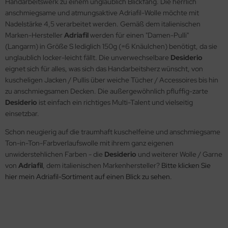
Handarbeitswerk zu einem unglaublich Blickfang. Die herrlich
anschmiegsame und atmungsaktive Adriafil-Wolle möchte mit
Nadelstärke 4,5 verarbeitet werden. Gemäß dem italienischen
Marken-Hersteller
Adriafil
werden für einen "Damen-Pulli"
(Langarm) in Größe S lediglich 150g (=6 Knäulchen) benötigt, da sie
unglaublich locker-leicht fällt. Die unverwechselbare
Desiderio
eignet sich für alles, was sich das Handarbeitsherz wünscht, von
kuscheligen Jacken / Pullis über weiche Tücher / Accessoires bis hin
zu anschmiegsamen Decken. Die außergewöhnlich pfluffig-zarte
Desiderio
ist einfach ein richtiges Multi-Talent und vielseitig
einsetzbar.
Schon neugierig auf die traumhaft kuschelfeine und anschmiegsame
Ton-in-Ton-Farbverlaufswolle mit ihrem ganz eigenen
unwiderstehlichen Farben - die
Desiderio
und weiterer Wolle / Garne
von
Adriafil
, dem italienischen Markenhersteller?
Bitte klicken Sie
hier mein Adriafil-Sortiment auf einen Blick zu sehen.