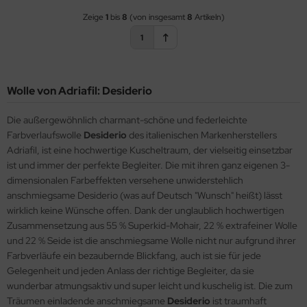
Zeige
1
bis
8
(von insgesamt
8
Artikeln)
1
Wolle von Adriafil: Desiderio
Die außergewöhnlich charmant-schöne und federleichte
Farbverlaufswolle
Desiderio
des italienischen Markenherstellers
Adriafil, ist eine hochwertige Kuscheltraum, der vielseitig einsetzbar
ist und immer der perfekte Begleiter. Die mit ihren ganz eigenen 3-
dimensionalen Farbeffekten versehene unwiderstehlich
anschmiegsame Desiderio (was auf Deutsch "Wunsch" heißt) lässt
wirklich keine Wünsche offen. Dank der unglaublich hochwertigen
Zusammensetzung aus 55 % Superkid-Mohair, 22 % extrafeiner Wolle
und 22 % Seide ist die anschmiegsame Wolle nicht nur aufgrund ihrer
Farbverläufe ein bezaubernde Blickfang, auch ist sie für jede
Gelegenheit und jeden Anlass der richtige Begleiter, da sie
wunderbar atmungsaktiv und super leicht und kuschelig ist. Die zum
Träumen einladende anschmiegsame
Desiderio
ist traumhaft