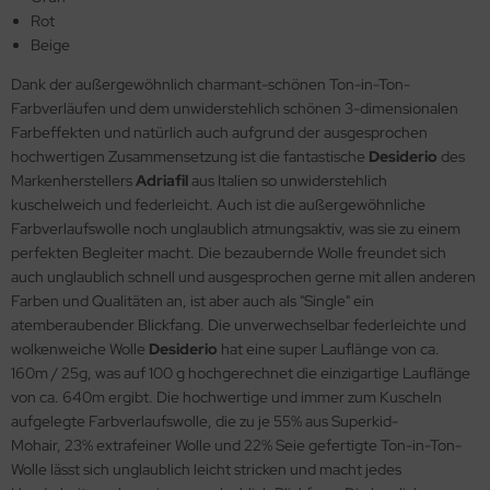
Rot
Beige
Dank der außergewöhnlich charmant-schönen Ton-in-Ton-
Farbverläufen und dem unwiderstehlich schönen 3-dimensionalen
Farbeffekten und natürlich auch aufgrund der ausgesprochen
hochwertigen Zusammensetzung ist die fantastische
Desiderio
des
Markenherstellers
Adriafil
aus Italien so unwiderstehlich
kuschelweich und federleicht. Auch ist die außergewöhnliche
Farbverlaufswolle noch unglaublich atmungsaktiv, was sie zu einem
perfekten Begleiter macht. Die bezaubernde Wolle freundet sich
auch unglaublich schnell und ausgesprochen gerne mit allen anderen
Farben und Qualitäten an, ist aber auch als "Single" ein
atemberaubender Blickfang. Die unverwechselbar federleichte und
wolkenweiche Wolle
Desiderio
hat eine super Lauflänge von ca.
160m / 25g, was auf 100 g hochgerechnet die einzigartige Lauflänge
von ca. 640m ergibt. Die hochwertige und immer zum Kuscheln
aufgelegte Farbverlaufswolle, die zu je 55% aus Superkid-
Mohair, 23% extrafeiner Wolle und 22% Seie gefertigte Ton-in-Ton-
Wolle lässt sich unglaublich leicht stricken und macht jedes