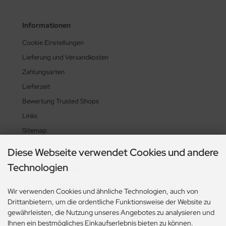
Informationen
Cookie Einstellungen
Lieferung und Versandkosten
Zahlungsarten
Lieferzeit
Bewertung Trusted Shops
Links
Sitemap
Diese Webseite verwendet Cookies und andere
Technologien
Zahlungsmethoden
Wir verwenden Cookies und ähnliche Technologien, auch von
Drittanbietern, um die ordentliche Funktionsweise der Website zu
gewährleisten, die Nutzung unseres Angebotes zu analysieren und
Ihnen ein bestmögliches Einkaufserlebnis bieten zu können.