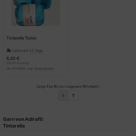
Tintarella Türkis
Lieferzeit:
1-2 Tage
5,20 €
104,00 € pro kg
inkl. 19 % MwSt. zzgl.
Versandkosten
Zeige
1
bis
11
(von insgesamt
11
Artikeln)
1
Garn von Adirafil:
Tintarella