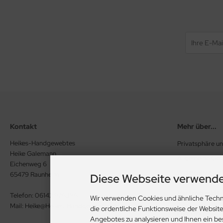
Kontakt
Mehr über...
Heikes-Handgewebtes
Privatsphäre u
Heike Galemann
Allgemeine Ge
Eichenweg 6
Widerrufsrecht
65479 Raunheim
Diese Webseite verwende
Vertrag wide
Telefon: 06142 926386
Wir verwenden Cookies und ähnliche Techn
Mail: Heike@Heikes-Handgewebtes.de
die ordentliche Funktionsweise der Websit
Impressum
Angebotes zu analysieren und Ihnen ein be