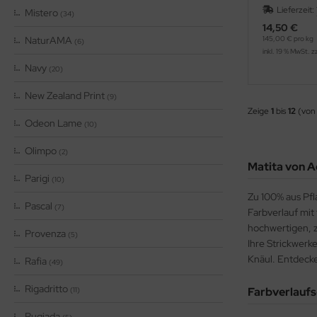
Lieferzeit:
Mistero
(34)
14,50 €
NaturAMA
145,00 € pro kg
(6)
inkl. 19 % MwSt. z
Navy
(20)
New Zealand Print
(9)
Zeige
1
bis
12
(von
Odeon Lame
(10)
Olimpo
(2)
Matita von Ad
Parigi
(10)
Zu 100% aus Pfl
Pascal
(7)
Farbverlauf mit
hochwertigen, z
Provenza
(5)
Ihre Strickwerk
Knäul. Entdeck
Rafia
(49)
Rigadritto
Farbverlaufs
(11)
Rugiada