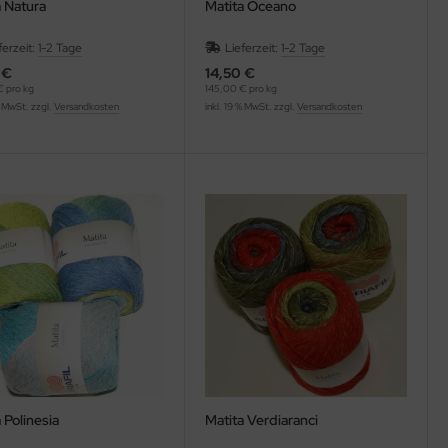
a Natura
Matita Oceano
ferzeit:
1-2 Tage
Lieferzeit:
1-2 Tage
 €
14,50 €
 pro kg
145,00 € pro kg
% MwSt. zzgl.
Versandkosten
inkl. 19 % MwSt. zzgl.
Versandkosten
 Polinesia
Matita Verdiaranci