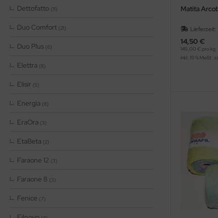
Dettofatto
Matita Arco
(11)
Duo Comfort
(21)
Lieferzeit:
14,50 €
Duo Plus
(6)
145,00 € pro kg
inkl. 19 % MwSt. z
Elettra
(8)
Elisir
(5)
Energia
(8)
EraOra
(3)
EtaBeta
(2)
Faraone 12
(3)
Faraone 8
(3)
Fenice
(7)
Filnovo
(4)