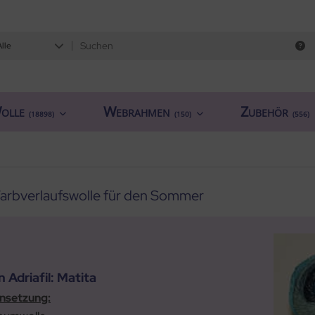
Alle
olle
Webrahmen
Zubehör
(18898)
(150)
(556)
Farbverlaufswolle für den Sommer
 Adriafil: Matita
setzung: