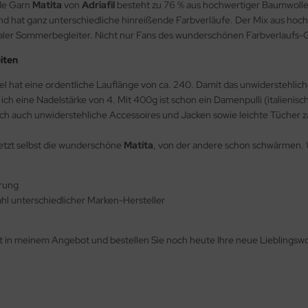
de Garn
Matita
von
Adriafil
besteht zu 76 % aus hochwertiger Baumwolle 
und hat ganz unterschiedliche hinreißende Farbverläufe. Der Mix aus hoc
dealer Sommerbegleiter. Nicht nur Fans des wunderschönen Farbverlaufs-
iten
l hat eine ordentliche Lauflänge von ca. 240. Damit das unwiderstehlic
ich eine Nadelstärke von 4. Mit 400g ist schon ein Damenpulli (italieni
 sich auch unwiderstehliche Accessoires und Jacken sowie leichte Tücher 
etzt selbst die wunderschöne
Matita
, von der andere schon schwärmen. 
erung
l unterschiedlicher Marken-Hersteller
zt in meinem Angebot und bestellen Sie noch heute Ihre neue Lieblingsw