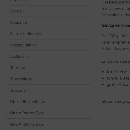
(5)
Das bezaubern
fein verzwirnt 
Scozia
(4)
ist somit ein i
Sedici
(10)
Gut zu verarbe
Sierra Andina
(39)
Das 100g -Knäue
kann, empfehle 
Snappy Ball
(35)
Adriafil lassen
Stellato
(8)
Entdecken Sie j
Tetris
(4)
faire Preise
schnell Lief
Tintarella
(11)
große Auswah
Toujours
(7)
Stöbern Sie jet
Uno a Ritorto 16
(26)
Uno A Ritorto 5
(32)
Uno A Ritorto 8
(31)