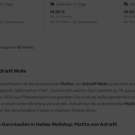
1-2 Tage
Lieferzeit:
1-2 Tage
Lie
14,50 €
14,50
145,00 € pro kg
145,00 €
zgl.
Versandkosten
inkl. 19 % MwSt. zzgl.
Versandkosten
inkl. 19 
 insgesamt
12
Artikeln)
riafil Wolle
anzenfasern ist die bezaubernde
Matita
von
Adriafil Wolle
produziert wo
 typisch "italienischen Flair". Das herrlich weiche Garn besteht zu 76 au
u 100% aus Pflanzenfasern hergstellten Garns ist die außergewöhnlich
e in einen edlen Blickfang verwandelt. Adriafil hat die wolkenweiche
Matit
en Sie verschiedene Farben in meinem Online-Shop:
-Garn kaufen in Heikes Wollshop: Matita von Adriafil