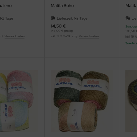
baleno
Matita Boho
Matita
1-2 Tage
Lieferzeit:
1-2 Tage
Lie
14,50 €
Sonderp
145,00 € pro kg
130,50 €
zgl.
Versandkosten
inkl. 19 % MwSt. zzgl.
Versandkosten
inkl. 19 
Sondera