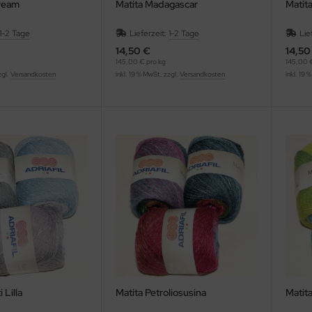
Cream
Matita Madagascar
Matit
1-2 Tage
Lieferzeit:
1-2 Tage
Lie
14,50 €
14,50
145,00 € pro kg
145,00 €
zgl.
Versandkosten
inkl. 19 % MwSt. zzgl.
Versandkosten
inkl. 19 
 Lilla
Matita Petroliosusina
Matita