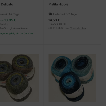
 Delicato
Matita Hippie
ferzeit:
1-2 Tage
Lieferzeit:
1-2 Tage
13,05 €
14,50 €
reis
145,00 € pro kg
 pro kg
inkl. 19 % MwSt. zzgl.
Versandkosten
% MwSt. zzgl.
Versandkosten
ngebot gültig bis: 02.09.2026