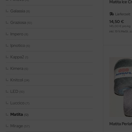
Matita Ice 
Galassia
(8)
Lieferzeit:
14,50 €
Graziosa
(10)
145,00 € pro kg
inkl. 19 % MwSt. z
Impero
(8)
Ipnotico
(6)
Kappa2
(1)
Kimera
(6)
Knitcol
(24)
LED
(10)
Luccico
(7)
Matita
(12)
Matita Perlati
Mirage
(57)