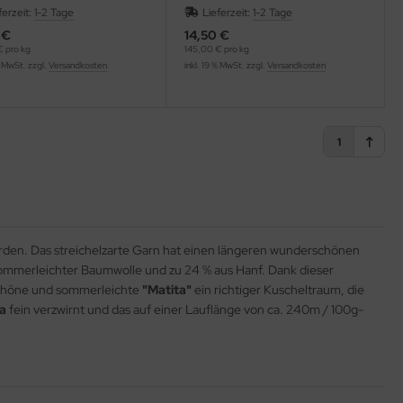
ferzeit:
1-2 Tage
Lieferzeit:
1-2 Tage
 €
14,50 €
 pro kg
145,00 € pro kg
% MwSt. zzgl.
Versandkosten
inkl. 19 % MwSt. zzgl.
Versandkosten
1
rden. Das streichelzarte Garn hat einen längeren wunderschönen
s sommerleichter Baumwolle und zu 24 % aus Hanf. Dank dieser
 schöne und sommerleichte
"Matita"
ein richtiger Kuscheltraum, die
a
fein verzwirnt und das auf einer Lauflänge von ca. 240m / 100g-