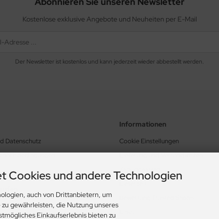
Abonnieren Sie unseren Newsletter
Kostenlose exklusive Angebote und Neuheiten per E-Mail
Der Newsletter ist kostenlos und kann jederzeit wieder abbestellt werden.
Informationen
nd Datenschutz
Cookie Einstellungen
schäftsbedingungen
Lieferung und Versandkosten
Zahlungsarten
t Cookies und andere Technologien
Lieferzeit
rrufen
ologien, auch von Drittanbietern, um
Bewertung Trusted Shops
e zu gewährleisten, die Nutzung unseres
Links
stmögliches Einkaufserlebnis bieten zu