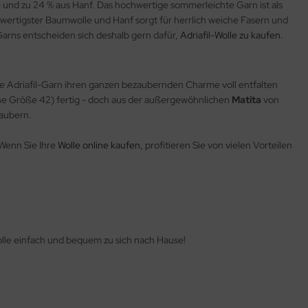
und zu 24 % aus Hanf. Das hochwertige sommerleichte Garn ist als
hwertigster Baumwolle und Hanf sorgt für herrlich weiche Fasern und
Garns entscheiden sich deshalb gern dafür,
Adriafil-Wolle zu kaufen
.
he Adriafil-Garn ihren ganzen bezaubernden Charme voll entfalten
sche Größe 42) fertig - doch aus der außergewöhnlichen
Matita
von
zaubern.
Wenn Sie Ihre
Wolle online kaufen
, profitieren Sie von vielen Vorteilen
olle einfach und bequem zu sich nach Hause!