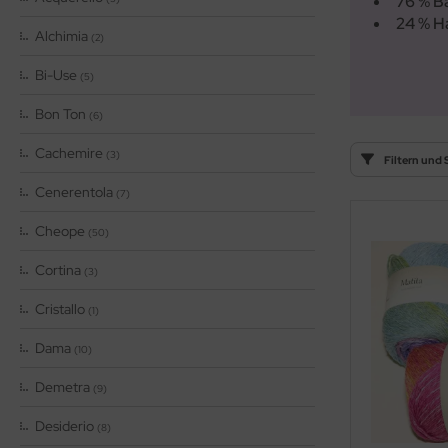
76 % B
OOLADDICTS
(276)
24 % H
Alchimia
(2)
Bi-Use
(5)
Bon Ton
(6)
Cachemire
(3)
Filtern und 
Cenerentola
(7)
Cheope
(50)
Cortina
(3)
Cristallo
(1)
Dama
(10)
Demetra
(9)
Desiderio
(8)