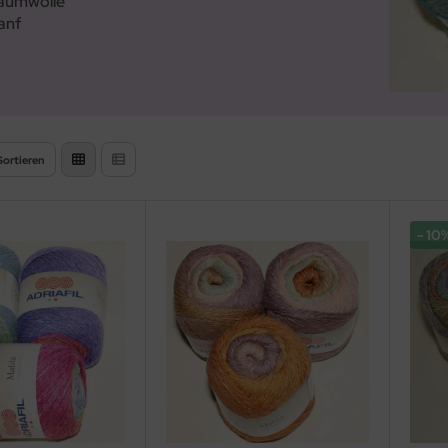
aumwolle
anf
Sortieren
10