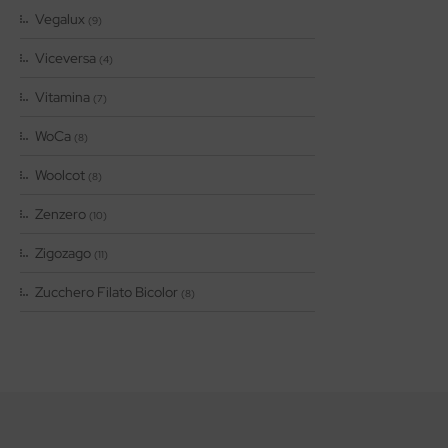
Vegalux
(9)
Viceversa
(4)
Vitamina
(7)
WoCa
(8)
Woolcot
(8)
Zenzero
(10)
Zigozago
(11)
Zucchero Filato Bicolor
(8)