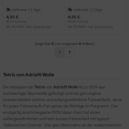
Lieferzeit:
1-2 Tage
Lieferzeit:
1-2 Tage
4,95 €
4,95 €
99,00 € pro kg
99,00 € pro kg
inkl. 19 % MwSt. zzgl.
Versandkosten
inkl. 19 % MwSt. zzgl.
Versandkosten
Zeige
1
bis
4
(von insgesamt
4
Artikeln)
1
Tetris von Adriafil Wolle
Die bezaubernde
Tetris
von
Adriafil Wolle
ist zu 100% aus
nochwertiger Baumwolle gefertigt und hat ganz eigene
unwiderstehlich schöne und außergewöhnliche Farbverläufe, da ist
für jeden Farbverlaufs-Fan genau die Richtige im Porgramm. Das
einzigartig anschmiegsame 100% Natur-Garn hat einen
außergewöhnlichen und sehr kurzen Farbverlauf mit typisch
"italienischen Charme". Das ganz Besondere an der wolkenweichen