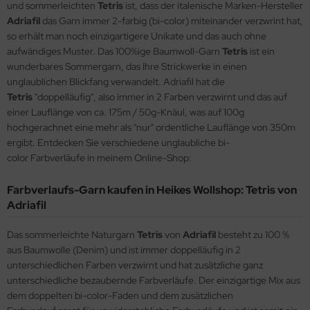
und sommerleichten
Tetris
ist, dass der italenische Marken-Hersteller
Adriafil
das Garn immer 2-farbig (bi-color) miteinander verzwrint hat,
so erhält man noch einzigartigere Unikate und das auch ohne
aufwändiges Muster. Das 100%ige Baumwoll-Garn
Tetris
ist ein
wunderbares Sommergarn, das Ihre Strickwerke in einen
unglaublichen Blickfang verwandelt. Adriafil hat die
Tetris
"doppelläufig", also immer in 2 Farben verzwirnt und das auf
einer Lauflänge von ca. 175m / 50g-Knäul, was auf 100g
hochgerachnet eine mehr als "nur" ordentliche Lauflänge von 350m
ergibt. Entdecken Sie verschiedene unglaubliche bi-
color Farbverläufe in meinem Online-Shop:
Farbverlaufs-Garn kaufen in Heikes Wollshop: Tetris von
Adriafil
Das sommerleichte Naturgarn
Tetris
von
Adriafil
besteht zu 100 %
aus Baumwolle (Denim) und ist immer doppelläufig in 2
unterschiedlichen Farben verzwirnt und hat zusätzliche ganz
unterschiedliche bezaubernde Farbverläufe. Der einzigartige Mix aus
dem doppelten bi-color-Faden und dem zusätzlichen