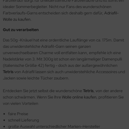
Farbverlauf sorgt für unwiderstehliche Farbverläufe und ist somit ein
idealer Sommerbegleiter. Nicht nur Fans des wunderschönen
Farbverlaufs-Garns entscheiden sich deshalb gern dafür,
Adriafil-
Wolle zu kaufen
.
Gut zu verarbeiten
Das 50g -Knäuel hat eine ordentliche Lauflänge von ca. 175m. Damit
das unwiderstehliche Adriafil-Garn seinen ganzen
unverwechselbaren Charme voll entfalten kann, empfehle ich eine
Nadelstärke von 3. Mit 300g ist schon ein langärmeliger Damenpulli
(italienische Größe 42) fertig - doch aus der außergewöhnlichen
Tetris
von Adriafil lassen sich auch unwiderstehliche Accessoires und
Jacken sowie leichte Tücher zaubern.
Entdecken Sie jetzt selbst die wunderschöne
Tetris
, von der andere
schon schwärmen. Wenn Sie Ihre
Wolle online kaufen
, profitieren Sie
von vielen Vorteilen
faire Preise
schnell Lieferung
große Auswahl unterschiedlicher Marken-Hersteller