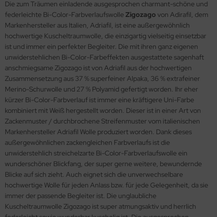
Die zum Träumen einladende ausgesprochen charmant-schöne und
federleichte Bi-Color-Farbverlaufswolle
Zigozago
von Adirafil, dem
Markenhersteller aus Italien, Adriafil, ist eine außergewöhnlich
hochwertige Kuscheltraumwolle, die einzigartig vielseitig einsetzbar
ist und immer ein perfekter Begleiter. Die mit ihren ganz eigenen
unwiderstehlichen Bi-Color-Farbeffekten ausgestattete sagenhaft
anschmiegsame Zigozago ist von Adriafil aus der hochwertigen
Zusammensetzung aus 37 % superfeiner Alpaka, 36 % extrafeiner
Merino-Schurwolle und 27 % Polyamid gefertigt worden. Ihr eher
kürzer Bi-Color-Farbverlauf ist immer eine kräftigere Uni-Farbe
kombiniert mit Weiß hergestellt worden. Dieser ist in einer Art von
Zackenmuster / durchbrochene Streifenmuster vom italienischen
Markenhersteller Adriafil Wolle produziert worden. Dank dieses
außergewöhnlichen zackengleichen Farbverlaufs ist die
unwiderstehlich streichelzarte Bi-Color-Farbverlaufswolle ein
wunderschöner Blickfang, der super gerne weitere, bewundernde
Blicke auf sich zieht. Auch eignet sich die unverwechselbare
hochwertige Wolle für jeden Anlass bzw. für jede Gelegenheit, da sie
immer der passende Begleiter ist. Die unglaubliche
Kuscheltraumwolle Zigozago ist super atmungsaktiv und herrlich