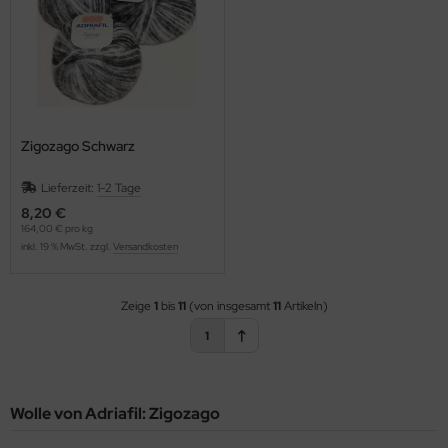
Zigozago Schwarz
Lieferzeit:
1-2 Tage
8,20 €
164,00 € pro kg
inkl. 19 % MwSt. zzgl.
Versandkosten
Zeige
1
bis
11
(von insgesamt
11
Artikeln)
1
Wolle von Adriafil: Zigozago