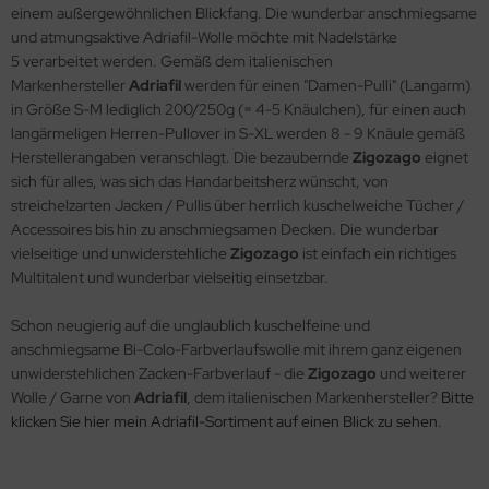
einem außergewöhnlichen Blickfang. Die wunderbar anschmiegsame
und atmungsaktive Adriafil-Wolle möchte mit Nadelstärke
5 verarbeitet werden. Gemäß dem italienischen
Markenhersteller
Adriafil
werden für einen "Damen-Pulli" (Langarm)
in Größe S-M lediglich 200/250g (= 4-5 Knäulchen), für einen auch
langärmeligen Herren-Pullover in S-XL werden 8 - 9 Knäule gemäß
Herstellerangaben veranschlagt. Die bezaubernde
Zigozago
eignet
sich für alles, was sich das Handarbeitsherz wünscht, von
streichelzarten Jacken / Pullis über herrlich kuschelweiche Tücher /
Accessoires bis hin zu anschmiegsamen Decken. Die wunderbar
vielseitige und unwiderstehliche
Zigozago
ist einfach ein richtiges
Multitalent und wunderbar vielseitig einsetzbar.
Schon neugierig auf die unglaublich kuschelfeine und
anschmiegsame Bi-Colo-Farbverlaufswolle mit ihrem ganz eigenen
unwiderstehlichen Zacken-Farbverlauf - die
Zigozago
und weiterer
Wolle / Garne von
Adriafil
, dem italienischen Markenhersteller?
Bitte
klicken Sie hier mein Adriafil-Sortiment auf einen Blick zu sehen.