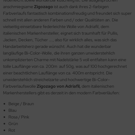
federleicht sowie wunderbar kuschelig ist. Die ausgesprochen
anschmiegsame
Zigozago
ist auch dank ihres 2-farbigen
Farbverlaufs fantastisch kombinationsfreudig und freundet sich super
schnell mit allen anderen Farben und / oder Qualitäten an. Die
vielseitig einsetzbare federleichte Wolle von Adriafil, dem
italienischen Markenhersteller, eignet sich traumhaft für Pullis,
Jacken, Decken, Tücher …., also für wirklich alles, was sich das
Handarbeitsherz gerade wünscht. Auch hat die wunderbar
langläufige Bi-Color-Wolle, die ihren ganzen unwiderstehlich
unkomplizierten Charme mit Nadelstärke 5 voll entfalten kann eine
tolle Lauflänge von ca. 200m auf 50g, was auf 100 hochgerechnet
einer beachtlichen Lauflänge von ca. 400m entspricht. Die
unwiderstehlich streichelzarte und hochwertige Bi-Color-
Farbverlaufswolle
Zigozago von Adriafil,
dem italienischen
Markenherstellers gibt es derzeit in den modern Farbverläufen:
Beige / Braun
Blau
Rosa / Pink
Grün
Rot