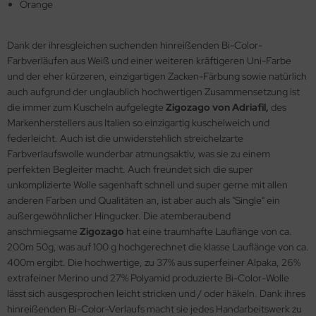
Orange
Dank der ihresgleichen suchenden hinreißenden Bi-Color-
Farbverläufen aus Weiß und einer weiteren kräftigeren Uni-Farbe
und der eher kürzeren, einzigartigen Zacken-Färbung sowie natürlich
auch aufgrund der unglaublich hochwertigen Zusammensetzung ist
die immer zum Kuscheln aufgelegte
Zigozago von Adriafil,
des
Markenherstellers aus Italien so einzigartig kuschelweich und
federleicht. Auch ist die unwiderstehlich streichelzarte
Farbverlaufswolle wunderbar atmungsaktiv, was sie zu einem
perfekten Begleiter macht. Auch freundet sich die super
unkomplizierte Wolle sagenhaft schnell und super gerne mit allen
anderen Farben und Qualitäten an, ist aber auch als "Single" ein
außergewöhnlicher Hingucker. Die atemberaubend
anschmiegsame
Zigozago
hat eine traumhafte Lauflänge von ca.
200m 50g, was auf 100 g hochgerechnet die klasse Lauflänge von ca.
400m ergibt. Die hochwertige, zu 37% aus superfeiner Alpaka, 26%
extrafeiner Merino und 27% Polyamid produzierte Bi-Color-Wolle
lässt sich ausgesprochen leicht stricken und / oder häkeln. Dank ihres
hinreißenden Bi-Color-Verlaufs macht sie jedes Handarbeitswerk zu