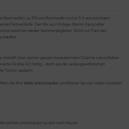
e Baumwolle), zu 15% aus Baumwolle und zu 5 % aus sonstigen
ißende Farbverläufe. Der Mix aus Vintage-Denim (recycelter
d ist somit ein idealer Sommerbegleiter. Nicht nur Fans des
 zu kaufen
.
he Adriafil-Garn seinen ganzen bezaubernden Charme voll entfalten
lienische Größe 42) fertig - doch aus der außergewöhnlichen
hte Tücher zaubern.
Wenn Sie Ihre
Wolle online kaufen
, profitieren Sie von vielen Vorteilen
olle einfach und bequem zu sich nach Hause!