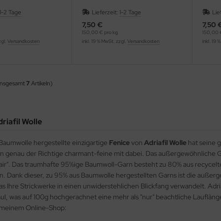
1-2 Tage
Lieferzeit:
1-2 Tage
Lie
7,50 €
7,50 
150,00 € pro kg
150,00 
zgl.
Versandkosten
inkl. 19 % MwSt. zzgl.
Versandkosten
inkl. 19 
insgesamt
7
Artikeln)
riafil Wolle
Baumwolle hergestellte einzigartige
Fenice
von
Adriafil Wolle
hat seine 
n genau der Richtige charmant-feine mit dabei. Das außergewöhnliche Ga
Flair". Das traumhafte 95%ige Baumwoll-Garn besteht zu 80% aus recycel
n. Dank dieser, zu 95% aus Baumwolle hergestellten Garns ist die auße
 Ihre Strickwerke in einen unwiderstehlichen Blickfang verwandelt. Adria
l, was auf 100g hochgerachnet eine mehr als "nur" beachtliche Lauflän
n meinem Online-Shop: