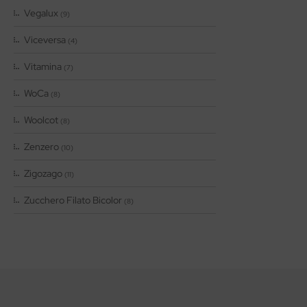
Vegalux
(9)
Viceversa
(4)
Vitamina
(7)
WoCa
(8)
Woolcot
(8)
Zenzero
(10)
Zigozago
(11)
Zucchero Filato Bicolor
(8)