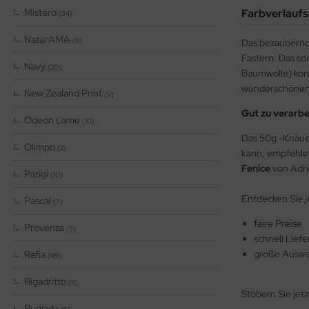
Mistero
Farbverlaufs
(34)
NaturAMA
(6)
Das bezaubern
Fastern. Das so
Navy
(20)
Baumwolle) komb
wunderschönen 
New Zealand Print
(9)
Gut zu verarbe
Odeon Lame
(10)
Das 50g -Knäuel
Olimpo
(2)
kann, empfehle 
Fenice
von Adri
Parigi
(10)
Entdecken Sie j
Pascal
(7)
faire Preise
Provenza
(5)
schnell Lief
große Auswah
Rafia
(49)
Rigadritto
(11)
Stöbern Sie jet
Rugiada