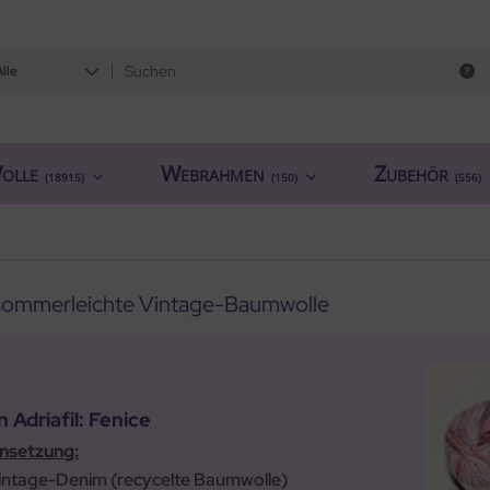
Alle
olle
Webrahmen
Zubehör
(18915)
(150)
(556)
sommerleichte Vintage-Baumwolle
 Adriafil: Fenice
setzung:
intage-Denim (recycelte Baumwolle)