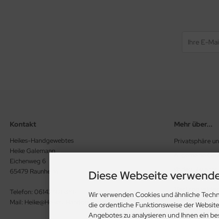
Kontakt
Mehr über...
Heikes-Handgewebtes
Privatsphäre u
Heike Galemann
Allgemeine Ge
Eichenweg 6
Widerrufsrecht
65479 Raunheim
Diese Webseite verwende
Vertrag wide
Telefon: 06142 926386
Wir verwenden Cookies und ähnliche Techn
Mail: Heike@Heikes-Handgewebtes.de
die ordentliche Funktionsweise der Websit
Impressum
Angebotes zu analysieren und Ihnen ein be