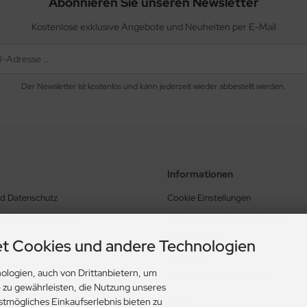
Abonnieren Sie unseren Newsletter
Kostenlose exklusive Angebote und Neuheiten per E-Mail
Der Newsletter ist kostenlos und kann jederzeit wieder abbestellt werden.
Informationen
nd Datenschutz
Cookie Einstellungen
schäftsbedingungen
Lieferung und Versandkosten
Zahlungsarten
t Cookies und andere Technologien
Lieferzeit
rrufen
ologien, auch von Drittanbietern, um
Bewertung Trusted Shops
e zu gewährleisten, die Nutzung unseres
Links
stmögliches Einkaufserlebnis bieten zu