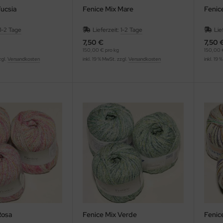
Fucsia
Fenice Mix Mare
Fenic
1-2 Tage
Lieferzeit:
1-2 Tage
Lie
7,50 €
7,50 
150,00 € pro kg
150,00 
zgl.
Versandkosten
inkl. 19 % MwSt. zzgl.
Versandkosten
inkl. 19 
Rosa
Fenice Mix Verde
Fenic