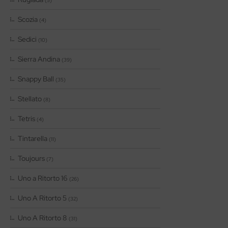
(5)
Scozia
(4)
Sedici
(10)
Sierra Andina
(39)
Snappy Ball
(35)
Stellato
(8)
Tetris
(4)
Tintarella
(11)
Toujours
(7)
Uno a Ritorto 16
(26)
Uno A Ritorto 5
(32)
Uno A Ritorto 8
(31)