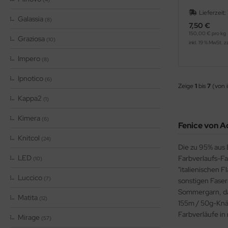
Lieferzeit:
Galassia
(8)
7,50 €
150,00 € pro kg
Graziosa
(10)
inkl. 19 % MwSt. z
Impero
(8)
Ipnotico
(6)
Zeige
1
bis
7
(von 
Kappa2
(1)
Kimera
(6)
Fenice von Ad
Knitcol
(24)
Die zu 95% aus 
LED
Farbverlaufs-Fa
(10)
"italienischen 
Luccico
(7)
sonstigen Faser
Sommergarn, das
Matita
(12)
155m / 50g-Knäu
Farbverläufe i
Mirage
(57)