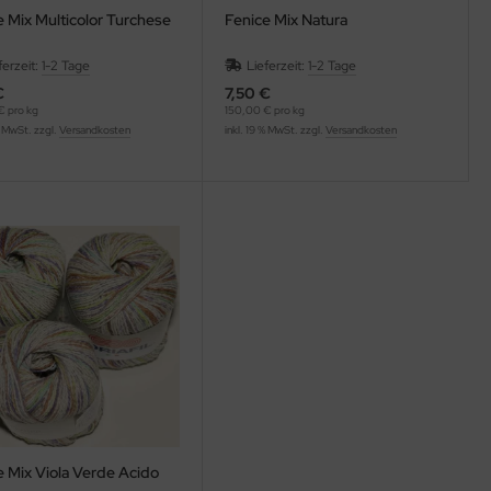
e Mix Multicolor Turchese
Fenice Mix Natura
ferzeit:
1-2 Tage
Lieferzeit:
1-2 Tage
€
7,50 €
€ pro kg
150,00 € pro kg
% MwSt. zzgl.
Versandkosten
inkl. 19 % MwSt. zzgl.
Versandkosten
e Mix Viola Verde Acido