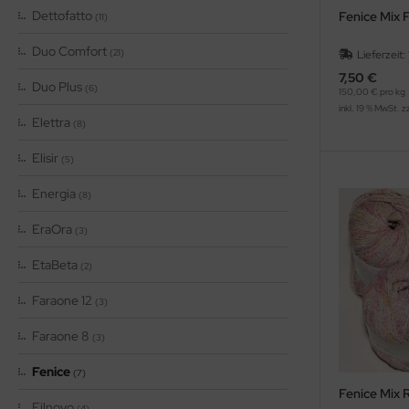
Dettofatto
Fenice Mix 
(11)
Duo Comfort
(21)
Lieferzeit:
7,50 €
Duo Plus
(6)
150,00 € pro kg
inkl. 19 % MwSt. z
Elettra
(8)
Elisir
(5)
Energia
(8)
EraOra
(3)
EtaBeta
(2)
Faraone 12
(3)
Faraone 8
(3)
Fenice
(7)
Fenice Mix 
Filnovo
(4)