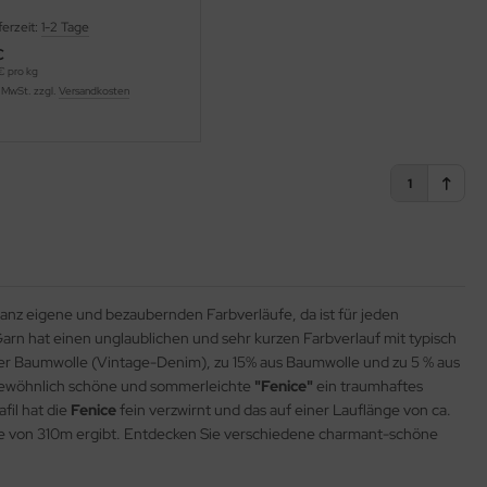
ferzeit:
1-2 Tage
€
€ pro kg
% MwSt. zzgl.
Versandkosten
1
ganz eigene und bezaubernden Farbverläufe, da ist für jeden
rn hat einen unglaublichen und sehr kurzen Farbverlauf mit typisch
ter Baumwolle (Vintage-Denim), zu 15% aus Baumwolle und zu 5 % aus
rgewöhnlich schöne und sommerleichte
"Fenice"
ein traumhaftes
fil hat die
Fenice
fein verzwirnt und das auf einer Lauflänge von ca.
ge von 310m ergibt. Entdecken Sie verschiedene charmant-schöne