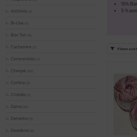
15% Ba
OOLADDICTS
(276)
5 % son
Alchimia
(2)
Bi-Use
(5)
Bon Ton
(6)
Cachemire
(3)
Filtern und 
Cenerentola
(7)
Cheope
(50)
Cortina
(3)
Cristallo
(1)
Dama
(10)
Demetra
(9)
Desiderio
(8)