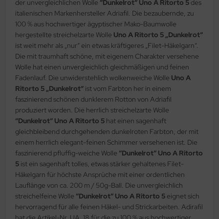
der unvergleichlichen Wolle
“Dunkelrot“ Uno A Ritorto 5
des
italienischen Markenhersteller Adriafil. Die bezaubernde, zu
100 % aus hochwertiger ägyptischer Mako-Baumwolle
hergestellte streichelzarte Wolle
Uno A Ritorto 5 „Dunkelrot“
ist weit mehr als „nur“ ein etwas kräftigeres „Filet-Häkelgarn“.
Die mit traumhaft schöne, mit eigenem Charakter versehene
Wolle hat einen unvergleichlich gleichmäßigen und feinen
Fadenlauf. Die unwiderstehlich wolkenweiche Wolle
Uno A
Ritorto 5 „Dunkelrot“
ist vom Farbton her in einem
faszinierend schönen dunklerem Rotton von Adriafil
produziert worden. Die herrlich streichelzarte Wolle
“Dunkelrot“ Uno A Ritorto 5
hat einen sagenhaft
gleichbleibend durchgehenden dunkelroten Farbton, der mit
einem herrlich elegant-feinen Schimmer versehenen ist. Die
faszinierend pfluffig-weiche Wolle
“Dunkelrot“ Uno A Ritorto
5
ist ein sagenhaft tolles, etwas stärker gehaltenes Filet-
Häkelgarn für höchste Ansprüche mit einer ordentlichen
Lauflänge von ca. 200 m / 50g-Ball. Die unvergleichlich
streichelfeine Wolle
“Dunkelrot“ Uno A Ritorto 5
eignet sich
hervorragend für alle feinen Häkel- und Strickarbeiten. Adirafil
hat die Artikel-Nr. UA_18 für die zu 100 % aus hochwertiger