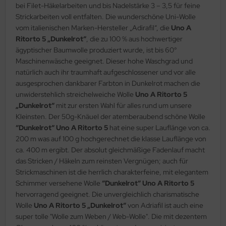
bei Filet-Häkelarbeiten und bis Nadelstärke 3 – 3,5 für feine
Strickarbeiten voll entfalten. Die wunderschöne Uni-Wolle
vom italienischen Marken-Hersteller „Adirafil“, die
Uno A
Ritorto 5 „Dunkelrot“
, die zu 100 % aus hochwertiger
ägyptischer Baumwolle produziert wurde, ist bis 60°
Maschinenwäsche geeignet. Dieser hohe Waschgrad und
natürlich auch ihr traumhaft aufgeschlossener und vor alle
ausgesprochen dankbarer Farbton in Dunkelrot machen die
unwiderstehlich streichelweiche Wolle
Uno A Ritorto 5
„Dunkelrot“
mit zur ersten Wahl für alles rund um unsere
Kleinsten. Der 50g-Knäuel der atemberaubend schöne Wolle
“Dunkelrot“ Uno A Ritorto 5
hat eine super Lauflänge von ca.
200 m was auf 100 g hochgerechnet die klasse Lauflänge von
ca. 400 m ergibt. Der absolut gleichmäßige Fadenlauf macht
das Stricken / Häkeln zum reinsten Vergnügen; auch für
Strickmaschinen ist die herrlich charakterfeine, mit elegantem
Schimmer versehene Wolle
“Dunkelrot“ Uno A Ritorto 5
hervorragend geeignet. Die unvergleichlich charismatische
Wolle
Uno A Ritorto 5 „Dunkelrot“
von Adriafil ist auch eine
super tolle "Wolle zum Weben / Web-Wolle". Die mit dezentem