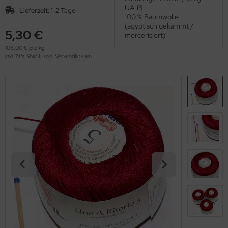
OOLADDICTS
UA 18
(276)
Lieferzeit:
1-2 Tage
100 % Baumwolle
(agyptisch gekämmt /
5,30 €
mercerisiert)
106,00 € pro kg
inkl. 19 % MwSt. zzgl.
Versandkosten