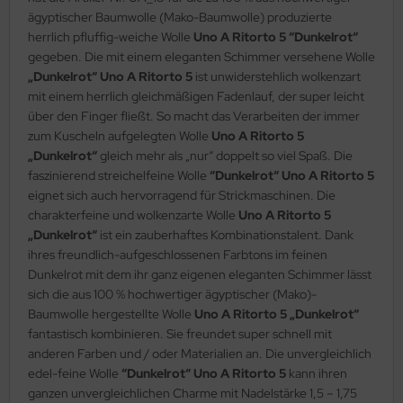
ägyptischer Baumwolle (Mako-Baumwolle) produzierte
herrlich pfluffig-weiche Wolle
Uno A Ritorto 5 “Dunkelrot“
gegeben. Die mit einem eleganten Schimmer versehene Wolle
„Dunkelrot“ Uno A Ritorto 5
ist unwiderstehlich wolkenzart
mit einem herrlich gleichmäßigen Fadenlauf, der super leicht
über den Finger fließt. So macht das Verarbeiten der immer
zum Kuscheln aufgelegten Wolle
Uno A Ritorto 5
„Dunkelrot“
gleich mehr als „nur“ doppelt so viel Spaß. Die
faszinierend streichelfeine Wolle
“Dunkelrot“ Uno A Ritorto 5
eignet sich auch hervorragend für Strickmaschinen. Die
charakterfeine und wolkenzarte Wolle
Uno A Ritorto 5
„Dunkelrot“
ist ein zauberhaftes Kombinationstalent. Dank
ihres freundlich-aufgeschlossenen Farbtons im feinen
Dunkelrot mit dem ihr ganz eigenen eleganten Schimmer lässt
sich die aus 100 % hochwertiger ägyptischer (Mako)-
Baumwolle hergestellte Wolle
Uno A Ritorto 5 „Dunkelrot“
fantastisch kombinieren. Sie freundet super schnell mit
anderen Farben und / oder Materialien an. Die unvergleichlich
edel-feine Wolle
“Dunkelrot“ Uno A Ritorto 5
kann ihren
ganzen unvergleichlichen Charme mit Nadelstärke 1,5 – 1,75