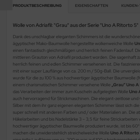
PRODUKTBESCHREIBUNG
EIGENSCHAFTEN
KUNDEN-
Wolle von Adriafil: "Grau" aus der Serie "Uno A Ritorto 5"
Dank des unschlagbar eleganten Schimmers ist die wunderschöne
ägyptischer Mako-Baumwolle hergestellte wolkenweiche Wolle
Un
einen fantastisch gleichmäßigen und herrlich feinen Fadenlauf. Di
mittleren Grauton von Adriafil produziert worden. Die sagenhaft z
herrlich feinen und edlen Schimmer versehenen ist. Die faszinier
mit einer super Lauflänge von ca. 200 m / 50g-Ball. Die unverglei
wurde für die zu 100 % aus hochwertiger ägyptischer Baumwolle 
einem charismatischen Schimmer versehene Wolle
„Grau“ Uno A 
das Verarbeiten der immer zum Kuscheln aufgelegten Wolle
Uno A
auch hervorragend für Strickmaschinen. Die elegant-zeitlose und
Silber mit dem ihr ganz eigenen eleganten Schimmer lässt sich d
super schnell mit anderen Farben und / oder Materialien an. Die
Häkelarbeiten und bis Nadelstärke 3 – 3,5 für feine Strickarbeiten 
hochwertiger ägyptischer Baumwolle produziert wurde, ist bis 60
machen die unwiderstehlich streichelweiche Wolle
Uno A Ritorto
eine tolle Lauflänge von ca. 200 m was auf 100 g hochgerechnet 