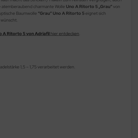
e atemberaubend charmante Wolle
Uno A Ritorto 5 „Grau“
von
ägyptische Baumwolle
“Grau“ Uno A Ritorto 5
eignet sich
h wünscht.
 A Ritorto 5 von Adriafil
hier entdecken
.
delstärke 1,5 – 1,75 verarbeitet werden.