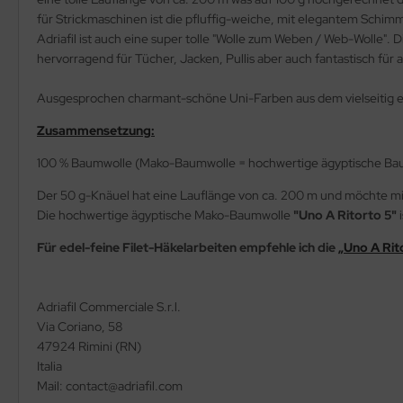
für Strickmaschinen ist die pfluffig-weiche, mit elegantem Schi
Adriafil ist auch eine super tolle "Wolle zum Weben / Web-Wolle
hervorragend für Tücher, Jacken, Pullis aber auch fantastisch für 
Ausgesprochen charmant-schöne Uni-Farben aus dem vielseitig e
Zusammensetzung:
100 % Baumwolle (Mako-Baumwolle = hochwertige ägyptische Bau
Der 50 g-Knäuel hat eine Lauflänge von ca. 200 m und möchte mit N
Die hochwertige ägyptische Mako-Baumwolle
"Uno A Ritorto 5"
i
Für edel-feine Filet-Häkelarbeiten empfehle ich die
„Uno A Rit
Adriafil Commerciale S.r.l.
Via Coriano, 58
47924 Rimini (RN)
Italia
Mail: contact@adriafil.com