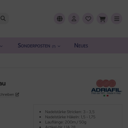
Sonderposten
Neues
(7)
au
chreiben
Nadelstärke Stricken: 3 - 3,5
Nadelstärke Häkeln: 1,5 - 1,75
Lauflänge: 200m / 50g
Artikel-Nr. UA 28