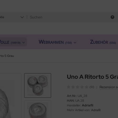
Alle
olle
Webrahmen
Zubehör
(18919)
(150)
(556)
rto 5 Grau
Uno A Ritorto 5 Gr
|
Rezension s
(0)
Art.Nr.:
UA_28
HAN:
UA 28
Hersteller:
Adriafil
Mehr Artikel von:
Adriafil