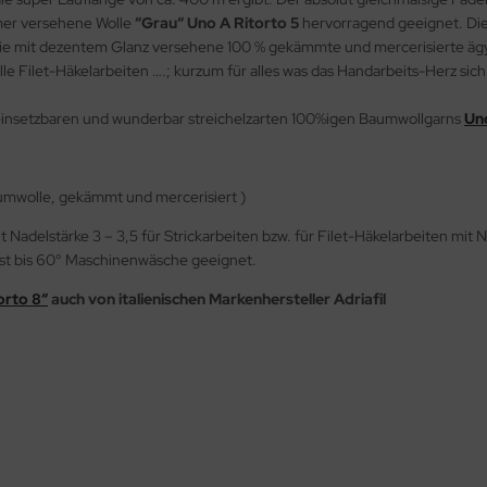
mmer versehene Wolle
“Grau“ Uno A Ritorto 5
hervorragend geeignet. Di
". Die mit dezentem Glanz versehene 100 % gekämmte und mercerisierte 
alle Filet-Häkelarbeiten ….; kurzum für alles was das Handarbeits-Herz sic
insetzbaren und wunderbar streichelzarten 100%igen Baumwollgarns
Uno
mwolle, gekämmt und mercerisiert )
adelstärke 3 – 3,5 für Strickarbeiten bzw. für Filet-Häkelarbeiten mit Na
st bis 60° Maschinenwäsche geeignet.
orto 8“
auch von italienischen Markenhersteller Adriafil