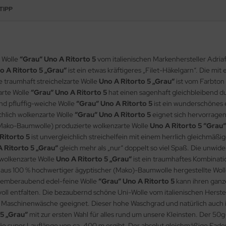
TIPP
 Wolle
“Grau“ Uno A Ritorto 5
vom italienischen Markenhersteller Adriaf
o A Ritorto 5 „Grau“
ist ein etwas kräftigeres „Filet-Häkelgarn“. Die mi
e traumhaft streichelzarte Wolle
Uno A Ritorto 5 „Grau“
ist vom Farbton
arte Wolle
“Grau“ Uno A Ritorto 5
hat einen sagenhaft gleichbleibend d
end pfluffig-weiche Wolle
“Grau“ Uno A Ritorto 5
ist ein wunderschönes 
chlich wolkenzarte Wolle
“Grau“ Uno A Ritorto 5
eignet sich hervorragend
(Mako-Baumwolle) produzierte wolkenzarte Wolle
Uno A Ritorto 5 “Grau“
Ritorto 5
ist unvergleichlich streichelfein mit einem herrlich gleichmäßig
 Ritorto 5 „Grau“
gleich mehr als „nur“ doppelt so viel Spaß. Die unwide
 wolkenzarte Wolle
Uno A Ritorto 5 „Grau“
ist ein traumhaftes Kombinati
ie aus 100 % hochwertiger ägyptischer (Mako)-Baumwolle hergestellte Wol
 atemberaubend edel-feine Wolle
“Grau“ Uno A Ritorto 5
kann ihren ganze
voll entfalten. Die bezaubernd schöne Uni-Wolle vom italienischen Herstell
° Maschinenwäsche geeignet. Dieser hohe Waschgrad und natürlich auch ih
 5 „Grau“
mit zur ersten Wahl für alles rund um unsere Kleinsten. Der 
die super Lauflänge von ca. 400 m ergibt. Der absolut gleichmäßige Fade