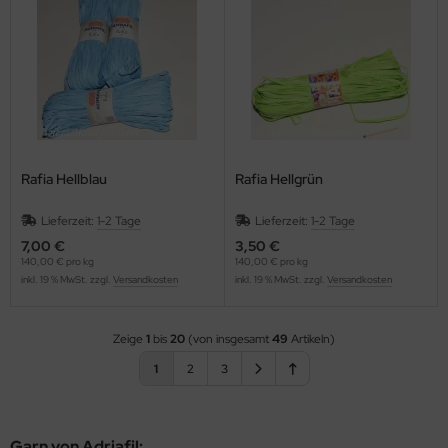
Rafia Hellblau
Rafia Hellgrün
Lieferzeit:
1-2 Tage
Lieferzeit:
1-2 Tage
7,00 €
3,50 €
140,00 € pro kg
140,00 € pro kg
inkl. 19 % MwSt. zzgl.
Versandkosten
inkl. 19 % MwSt. zzgl.
Versandkosten
Zeige
1
bis
20
(von insgesamt
49
Artikeln)
1
2
3
Garn von Adriafil: