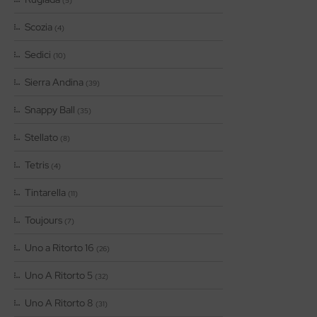
(5)
Scozia
(4)
Sedici
(10)
Sierra Andina
(39)
Snappy Ball
(35)
Stellato
(8)
Tetris
(4)
Tintarella
(11)
Toujours
(7)
Uno a Ritorto 16
(26)
Uno A Ritorto 5
(32)
Uno A Ritorto 8
(31)