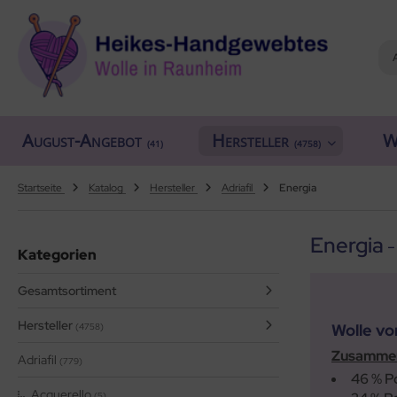
ALLES ANZEIGEN AUS HERSTELLER
ALLES ANZEIGEN AUS WOLLE
ALLES ANZEIGEN AUS WEBRAHMEN
ALLES ANZEIGEN AUS ZUBEHÖR
ALLES ANZEIGEN AUS SONDERPOSTEN
(18911)
(556)
(4758)
(150)
(7)
August-Angebot
Hersteller
W
iafil
tikelname
ttgarn
asperlen geschliffen
trakan
(41)
(4758)
(779)
(50)
(2)
(4551)
(39)
rner
ilaufgarn/-Wolle
nd-Webrahmen
öpfe
ulia - Lang Yarns
(222)
(3)
(2)
(4)
(2)
Startseite
Katalog
Hersteller
Adriafil
Energia
tia
rbton
hiffchen/Webnadeln/Zubehör
rick- und Häkelnadeln
yle
(331)
(1)
(5194)
(416)
(18)
Energia
-
Kategorien
ng Yarns
mplettsets
arterset
ickliesel
(6)
(1)
(1772)
(1)
Gesamtsortiment
al
uflaenge
schwebrahmen
itschriften
(3)
(4120)
(97)
(13)
Hersteller
Wolle von
(4758)
o Lana
delstaerke
bblatt / Gatterkamm
(14)
(5010)
(41)
Zusammen
Adriafil
(779)
hoppel
llstränge zum Färben
brahmen Allgäuer (Schulwebrahmen)
(1361)
(33)
(8)
46 % P
Acquerello
(5)