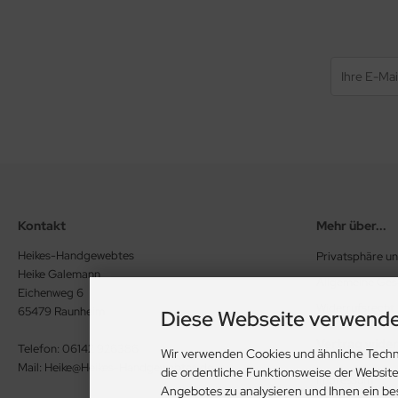
Kontakt
Mehr über...
Heikes-Handgewebtes
Privatsphäre u
Heike Galemann
Allgemeine Ge
Eichenweg 6
Widerrufsrecht
65479 Raunheim
Diese Webseite verwende
Vertrag wide
Telefon: 06142 926386
Wir verwenden Cookies und ähnliche Techn
Mail: Heike@Heikes-Handgewebtes.de
die ordentliche Funktionsweise der Websit
Impressum
Angebotes zu analysieren und Ihnen ein be