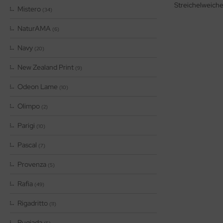
Streichelweiche 
Mistero
(34)
NaturAMA
(6)
Navy
(20)
New Zealand Print
(9)
Odeon Lame
(10)
Olimpo
(2)
Parigi
(10)
Pascal
(7)
Provenza
(5)
Rafia
(49)
Rigadritto
(11)
Rugiada