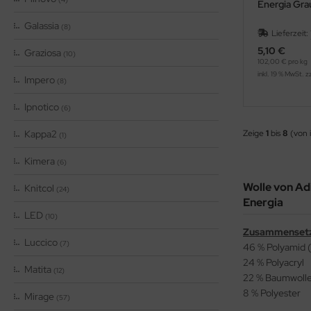
Energia Gra
Galassia
(8)
Lieferzeit:
5,10 €
Graziosa
(10)
102,00 € pro kg
inkl. 19 % MwSt. z
Impero
(8)
Ipnotico
(6)
Kappa2
Zeige
1
bis
8
(von 
(1)
Kimera
(6)
Wolle von Adi
Knitcol
(24)
Energia
LED
(10)
Zusammenset
Luccico
(7)
46 % Polyamid 
24 % Polyacryl
Matita
(12)
22 % Baumwoll
8 % Polyester
Mirage
(57)