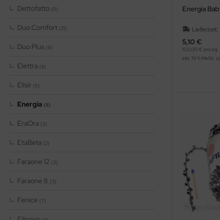
Dettofatto
Energia Bab
(11)
Duo Comfort
(21)
Lieferzeit:
5,10 €
Duo Plus
(6)
102,00 € pro kg
inkl. 19 % MwSt. z
Elettra
(8)
Elisir
(5)
Energia
(8)
EraOra
(3)
EtaBeta
(2)
Faraone 12
(3)
Faraone 8
(3)
Fenice
(7)
Filnovo
(4)