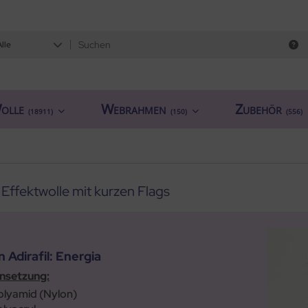
Alle
olle
Webrahmen
Zubehör
(18911)
(150)
(556)
 Effektwolle mit kurzen Flags
 Adirafil: Energia
setzung:
olyamid (Nylon)