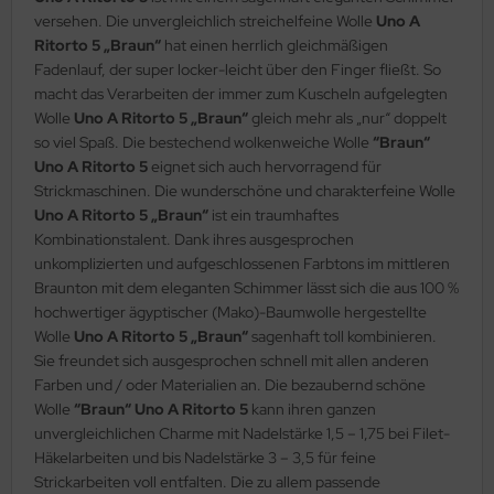
versehen. Die unvergleichlich streichelfeine Wolle
Uno A
Ritorto 5 „Braun“
hat einen herrlich gleichmäßigen
Fadenlauf, der super locker-leicht über den Finger fließt. So
macht das Verarbeiten der immer zum Kuscheln aufgelegten
Wolle
Uno A Ritorto 5 „Braun“
gleich mehr als „nur“ doppelt
so viel Spaß. Die bestechend wolkenweiche Wolle
“Braun“
Uno A Ritorto 5
eignet sich auch hervorragend für
Strickmaschinen. Die wunderschöne und charakterfeine Wolle
Uno A Ritorto 5 „Braun“
ist ein traumhaftes
Kombinationstalent. Dank ihres ausgesprochen
unkomplizierten und aufgeschlossenen Farbtons im mittleren
Braunton mit dem eleganten Schimmer lässt sich die aus 100 %
hochwertiger ägyptischer (Mako)-Baumwolle hergestellte
Wolle
Uno A Ritorto 5 „Braun“
sagenhaft toll kombinieren.
Sie freundet sich ausgesprochen schnell mit allen anderen
Farben und / oder Materialien an. Die bezaubernd schöne
Wolle
“Braun“ Uno A Ritorto 5
kann ihren ganzen
unvergleichlichen Charme mit Nadelstärke 1,5 – 1,75 bei Filet-
Häkelarbeiten und bis Nadelstärke 3 – 3,5 für feine
Strickarbeiten voll entfalten. Die zu allem passende