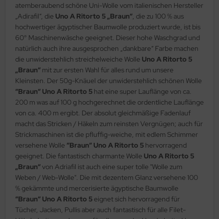
atemberaubend schöne Uni-Wolle vom italienischen Hersteller
„Adirafil“, die
Uno A Ritorto 5 „Braun“
, die zu 100 % aus
hochwertiger ägyptischer Baumwolle produziert wurde, ist bis
60° Maschinenwäsche geeignet. Dieser hohe Waschgrad und
natürlich auch ihre ausgesprochen „dankbare“ Farbe machen
die unwiderstehlich streichelweiche Wolle
Uno A Ritorto 5
„Braun“
mit zur ersten Wahl für alles rund um unsere
Kleinsten. Der 50g-Knäuel der unwiderstehlich schönen Wolle
“Braun“ Uno A Ritorto 5
hat eine super Lauflänge von ca.
200 m was auf 100 g hochgerechnet die ordentliche Lauflänge
von ca. 400 m ergibt. Der absolut gleichmäßige Fadenlauf
macht das Stricken / Häkeln zum reinsten Vergnügen; auch für
Strickmaschinen ist die pfluffig-weiche, mit edlem Schimmer
versehene Wolle
“Braun“ Uno A Ritorto 5
hervorragend
geeignet. Die fantastisch charmante Wolle
Uno A Ritorto 5
„Braun“
von Adriafil ist auch eine super tolle "Wolle zum
Weben / Web-Wolle". Die mit dezentem Glanz versehene 100
% gekämmte und mercerisierte ägyptische Baumwolle
“Braun“ Uno A Ritorto 5
eignet sich hervorragend für
Tücher, Jacken, Pullis aber auch fantastisch für alle Filet-