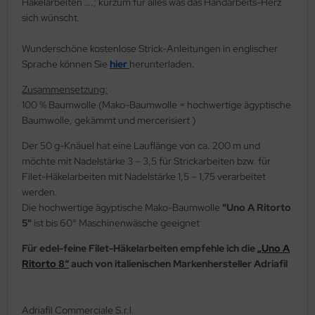
Häkelarbeiten ….; kurzum für alles was das Handarbeits-Herz
sich wünscht.
Wunderschöne kostenlose Strick-Anleitungen in englischer
Sprache können Sie
hier
herunterladen.
Zusammensetzung:
100 % Baumwolle (Mako-Baumwolle = hochwertige ägyptische
Baumwolle, gekämmt und mercerisiert )
Der 50 g-Knäuel hat eine Lauflänge von ca. 200 m und
möchte mit Nadelstärke 3 – 3,5 für Strickarbeiten bzw. für
Filet-Häkelarbeiten mit Nadelstärke 1,5 – 1,75 verarbeitet
werden.
Die hochwertige ägyptische Mako-Baumwolle
"Uno A Ritorto
5"
ist bis 60° Maschinenwäsche geeignet
Für edel-feine Filet-Häkelarbeiten empfehle ich die
„Uno A
Ritorto 8“
auch von italienischen Markenhersteller Adriafil
Adriafil Commerciale S.r.l.