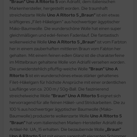
“Braun“ Uno A Ritorto 5
von Adriafil, dem italienischen
Markenhersteller, hergestellt worden. Die traumhaft
streichelzarte Wolle
Uno A Ritorto 5 „Braun“
ist ein etwas
kräftigeres „Filet-Häkelgarn“ aus hochwertiger ägyptischer
Mako-Baumwolle. Die wunderschöne Wolle hat einen super
gleichmäßigen und edel-feinen Fadenlauf. Die fantastisch
wolkenweiche Wolle
Uno A Ritorto 5 „Braun“
ist vom Farbton
her in einem zauberhaften mittleren Braun vom Fabton her
gehalten. Mit einem feinen edlen Glanz ist die charakterfeine
im Mittelbraun gehaltene Wolle von Adriafil versehen worden.
Die unwiderstehlich pfluffig-weiche Wolle
“Braun“ Uno A
Ritorto 5
ist ein wunderschönes etwas stärker gehaltenes
Filet-Häkelgarn für höchste Ansprüche mit einer ordentlichen
Lauflänge von ca. 200 m / 50g-Ball. Die faszinierend
streichelweiche Wolle
“Braun“ Uno A Ritorto 5
eignet sich
hervorragend für alle feinen Häkel- und Strickarbeiten. Die zu
100 % aus hochwertiger ägyptischer Baumwolle (Mako-
Baumwolle) produzierte wolkenzarte Wolle
Uno A Ritorto 5
“Braun“
hat vom italienischen Marken-Hersteller Adriafil die
Artikel-Nr. UA_15 erhalten. Die bezaubernde Wolle
„Braun“
Uno A Ritorto 5
ist mit einem sagenhaft eleganten Schimmer