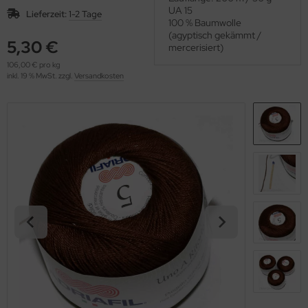
OOLADDICTS
UA 15
(276)
Lieferzeit:
1-2 Tage
100 % Baumwolle
(agyptisch gekämmt /
5,30 €
mercerisiert)
106,00 € pro kg
inkl. 19 % MwSt. zzgl.
Versandkosten