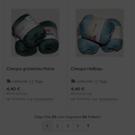
Cheope grünliches Petrol
Cheope Hellblau
Lieferzeit:
1-2 Tage
Lieferzeit:
1-2 Tage
4,40 €
4,40 €
88,00 € pro kg
88,00 € pro kg
inkl. 19 % MwSt. zzgl.
Versandkosten
inkl. 19 % MwSt. zzgl.
Versandkosten
Zeige
1
bis
20
(von insgesamt
50
Artikeln)
1
2
3