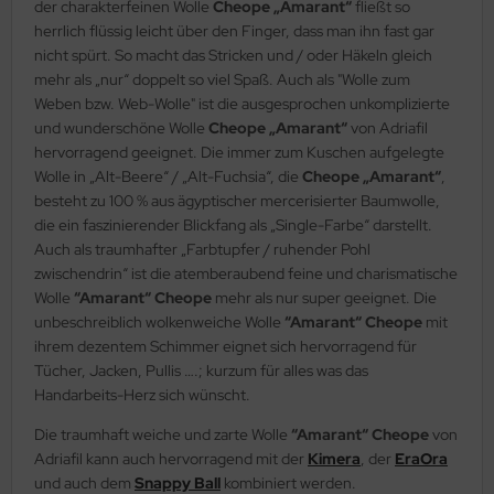
der charakterfeinen Wolle
Cheope „Amarant“
fließt so
herrlich flüssig leicht über den Finger, dass man ihn fast gar
nicht spürt. So macht das Stricken und / oder Häkeln gleich
mehr als „nur“ doppelt so viel Spaß. Auch als "Wolle zum
Weben bzw. Web-Wolle" ist die ausgesprochen unkomplizierte
und wunderschöne Wolle
Cheope „Amarant“
von Adriafil
hervorragend geeignet. Die immer zum Kuschen aufgelegte
Wolle in „Alt-Beere“ / „Alt-Fuchsia“, die
Cheope „Amarant“
,
besteht zu 100 % aus ägyptischer mercerisierter Baumwolle,
die ein faszinierender Blickfang als „Single-Farbe“ darstellt.
Auch als traumhafter „Farbtupfer / ruhender Pohl
zwischendrin“ ist die atemberaubend feine und charismatische
Wolle
“Amarant“ Cheope
mehr als nur super geeignet. Die
unbeschreiblich wolkenweiche Wolle
“Amarant“ Cheope
mit
ihrem dezentem Schimmer eignet sich hervorragend für
Tücher, Jacken, Pullis ….; kurzum für alles was das
Handarbeits-Herz sich wünscht.
Die traumhaft weiche und zarte Wolle
“Amarant“ Cheope
von
Adriafil kann auch hervorragend mit der
Kimera
, der
EraOra
und auch dem
Snappy Ball
kombiniert werden.