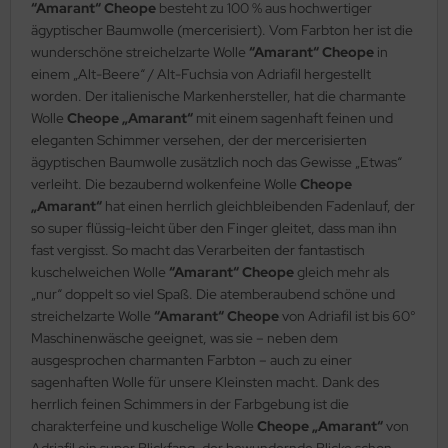
“Amarant“ Cheope
besteht zu 100 % aus hochwertiger
ägyptischer Baumwolle (mercerisiert). Vom Farbton her ist die
wunderschöne streichelzarte Wolle
“Amarant“ Cheope
in
einem „Alt-Beere“ / Alt-Fuchsia von Adriafil hergestellt
worden. Der italienische Markenhersteller, hat die charmante
Wolle
Cheope „Amarant“
mit einem sagenhaft feinen und
eleganten Schimmer versehen, der der mercerisierten
ägyptischen Baumwolle zusätzlich noch das Gewisse „Etwas“
verleiht. Die bezaubernd wolkenfeine Wolle
Cheope
„Amarant“
hat einen herrlich gleichbleibenden Fadenlauf, der
so super flüssig-leicht über den Finger gleitet, dass man ihn
fast vergisst. So macht das Verarbeiten der fantastisch
kuschelweichen Wolle
“Amarant“ Cheope
gleich mehr als
„nur“ doppelt so viel Spaß. Die atemberaubend schöne und
streichelzarte Wolle
“Amarant“ Cheope
von Adriafil ist bis 60°
Maschinenwäsche geeignet, was sie – neben dem
ausgesprochen charmanten Farbton – auch zu einer
sagenhaften Wolle für unsere Kleinsten macht. Dank des
herrlich feinen Schimmers in der Farbgebung ist die
charakterfeine und kuschelige Wolle
Cheope „Amarant“
von
Adriafil ein super Blickfang, der bewundernde Blicke schon