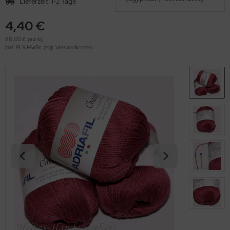
Lieferzeit:
1-2 Tage
OOLADDICTS
(276)
4,40 €
88,00 € pro kg
inkl. 19 % MwSt. zzgl.
Versandkosten