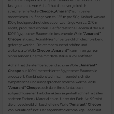
fast garantiert. Von Adriafil hat die unvergleichlich
streichelfeine Wolle
Cheope „Amarant“
ist mit einer
ordentlichen Lauflänge von ca. 135 m pro 50g-Knäuel; was auf
100 g hochgerechnet eine super Lauflänge von ca. 270 m
ergibt, produziert worden. Der fantastische Fadenlauf der aus
100% ägyptischer Baumwolle bestehende Wolle
“Amarant“
Cheope
ist ganz „Adirafil-like“ unvergleichlich gleichbleibend
gefertigt worden. Die atemberaubend schöne und
wolkenzarte Wolle
Cheope „Amarant“
kann ihren ganzen
hinreißenden Charme mit Nadelstärke 4 voll entfalten.
Adriafil hat die atemberaubend schöne Wolle
„Amarant“
Cheope
aus 100 % mercerisierter ägyptischer Baumwolle
produziert. Kombinationstechnisch freundet sich die
sympathische und ausgesprochen streichelweiche Wolle
“Amarant“ Cheope
auch dank ihres fantastisch
aufgeschlossenen Farbcharakters sagenhaft schnell mit allen
anderen Farben / Materialien an. Unter der Farb-Nr. 99 wird
die unbeschreiblich kuschelfeine Wolle
“Amarant“ Cheope
von Adriafil geführt. Der sagenhaft gleichmäßige Fadenlauf