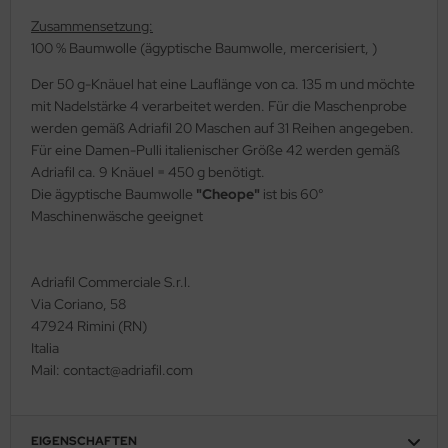
Zusammensetzung:
100 % Baumwolle (ägyptische Baumwolle, mercerisiert, )
Der 50 g-Knäuel hat eine Lauflänge von ca. 135 m und möchte
mit Nadelstärke 4 verarbeitet werden. Für die Maschenprobe
werden gemäß Adriafil 20 Maschen auf 31 Reihen angegeben.
Für eine Damen-Pulli italienischer Größe 42 werden gemäß
Adriafil ca. 9 Knäuel = 450 g benötigt.
Die ägyptische Baumwolle
"Cheope"
ist bis 60°
Maschinenwäsche geeignet
Adriafil Commerciale S.r.l.
Via Coriano, 58
47924 Rimini (RN)
Italia
Mail: contact@adriafil.com
EIGENSCHAFTEN