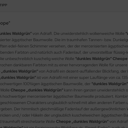
TIPP
eope"
unkles Waldgrün“
von Adriafl. Die unwiderstehlich wolkenweiche Wolle
“
ierter ägyptischer Baumwolle. Die im traumhafen Tannen- bzw. Dunkelgr
haften edel-feinen Schimmer versehen, der der mercerisierten ägyptische
benden Farbton und natürlich auch Fadenlauf, der unvorstellbar flüssig-l
Die unbeschreiblich kuschelig weiche Wolle
“dunkles Waldgrün“ Cheope
ochen dankbaren Farbton mit zu einer hervorragenden Wolle für unsere 
 „dunkles Waldgrün“
von Adriafil ein dezent-auffallender Blickfang, de
„dunkles Waldgrün“
ist von Adriafil mit einer super Lauflänge von ca. 
 hochwertigen 100%igen ägyptischen Baumwolle, der
“dunkles Waldgrün
 Wolle
Cheope „dunkles Waldgrün“
kann ihren ganzen unwiderstehlich s
% hochwertiger mercerisierter ägyptischer Baumwolle produziert. Kombin
eschlossenen Charakters unglaublich schnell mit allen anderen Farben und 
geben. Der himmlisch gleichmäßige Fadenlauf der außergewöhnlichen 
Stricken und / oder Häkeln der unglaublich kuschelweichen ägyptischen Bau
 traumhaft streichelzarte Wolle
Cheope „dunkles Waldgrün“
von Adriaf
es Waldgrün“
ist ein faszinierender Blickfang als „Singel-Farbe“; auch al