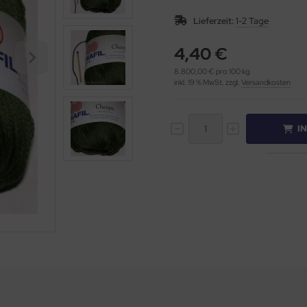
Lieferzeit:
1-2 Tage
4,40 €
8.800,00 € pro 100 kg
inkl. 19 % MwSt. zzgl.
Versandkosten
I