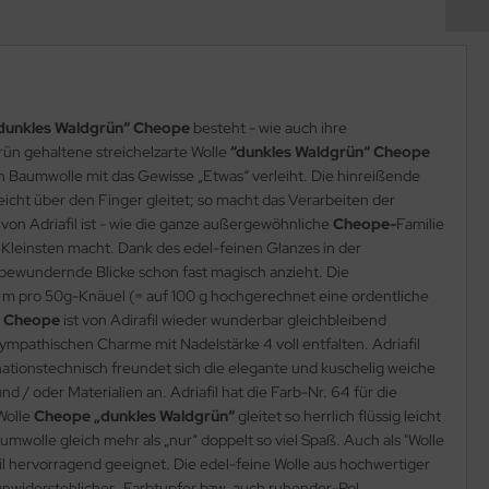
dunkles Waldgrün“ Cheope
besteht - wie auch ihre
ün gehaltene streichelzarte Wolle
“dunkles Waldgrün“ Cheope
n Baumwolle mit das Gewisse „Etwas“ verleiht. Die hinreißende
eicht über den Finger gleitet; so macht das Verarbeiten der
von Adriafil ist - wie die ganze außergewöhnliche
Cheope-
Familie
Kleinsten macht. Dank des edel-feinen Glanzes in der
r bewundernde Blicke schon fast magisch anzieht. Die
135 m pro 50g-Knäuel (= auf 100 g hochgerechnet eine ordentliche
“ Cheope
ist von Adirafil wieder wunderbar gleichbleibend
ympathischen Charme mit Nadelstärke 4 voll entfalten. Adriafil
ationstechnisch freundet sich die elegante und kuschelig weiche
/ oder Materialien an. Adriafil hat die Farb-Nr. 64 für die
Wolle
Cheope „dunkles Waldgrün“
gleitet so herrlich flüssig leicht
mwolle gleich mehr als „nur“ doppelt so viel Spaß. Auch als "Wolle
il hervorragend geeignet. Die edel-feine Wolle aus hochwertiger
s unwiderstehlicher „Farbtupfer bzw. auch ruhender-Pol