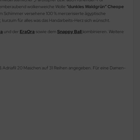
atemberaubend wolkenweiche Wolle
“dunkles Waldgrün“ Cheope
tem Schimmer versehene 100 % mercerisierte ägyptische
; kurzum für alles was das Handarbeits-Herz sich wünscht.
ra
und der
EraOra
sowie dem
Snappy Ball
kombinieren. Weitere
ß Adriafil 20 Maschen auf 31 Reihen angegeben. Für eine Damen-