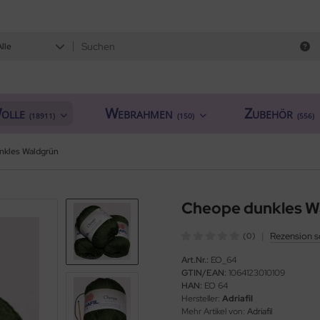
Alle
olle
Webrahmen
Zubehör
(18911)
(150)
(556)
nkles Waldgrün
Cheope dunkles W
|
Rezension s
(0)
Art.Nr.:
EO_64
GTIN/EAN:
1064123010109
HAN:
EO 64
Hersteller:
Adriafil
Mehr Artikel von:
Adriafil