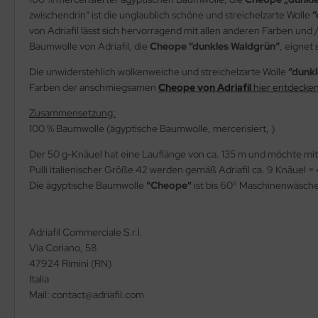
zwischendrin“ ist die unglaublich schöne und streichelzarte Wolle
“
von Adriafil lässt sich hervorragend mit allen anderen Farben u
Baumwolle von Adriafil, die
Cheope “dunkles Waldgrün“
, eignet
Die unwiderstehlich wolkenweiche und streichelzarte Wolle
“dunk
Farben der anschmiegsamen
Cheope von Adriafil
hier entdecke
Zusammensetzung:
100 % Baumwolle (ägyptische Baumwolle, mercerisiert, )
Der 50 g-Knäuel hat eine Lauflänge von ca. 135 m und möchte mi
Pulli italienischer Größe 42 werden gemäß Adriafil ca. 9 Knäuel =
Die ägyptische Baumwolle
"Cheope"
ist bis 60° Maschinenwäsch
Adriafil Commerciale S.r.l.
Via Coriano, 58
47924 Rimini (RN)
Italia
Mail: contact@adriafil.com