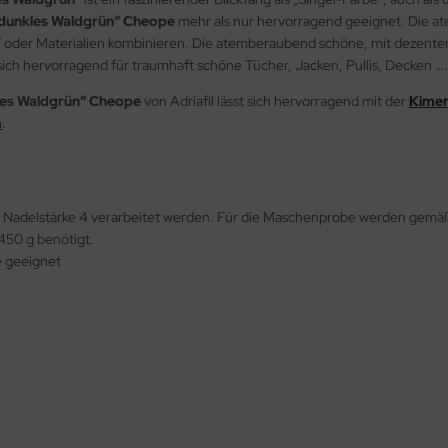
dunkles Waldgrün“ Cheope
mehr als nur hervorragend geeignet. Die 
nd / oder Materialien kombinieren. Die atemberaubend schöne, mit dezen
 sich hervorragend für traumhaft schöne Tücher, Jacken, Pullis, Decken ….
les Waldgrün“ Cheope
von Adriafil lässt sich hervorragend mit der
Kime
n
.
t Nadelstärke 4 verarbeitet werden. Für die Maschenprobe werden gemä
 450 g benötigt.
e geeignet