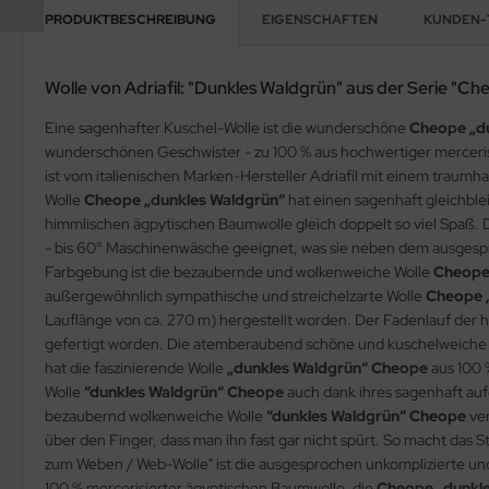
PRODUKTBESCHREIBUNG
EIGENSCHAFTEN
KUNDEN-
Wolle von Adriafil: "Dunkles Waldgrün" aus der Serie "Ch
Eine sagenhafter Kuschel-Wolle ist die wunderschöne
Cheope „d
wunderschönen Geschwister - zu 100 % aus hochwertiger merceris
ist vom italienischen Marken-Hersteller Adriafil mit einem traum
Wolle
Cheope „dunkles Waldgrün“
hat einen sagenhaft gleichblei
himmlischen ägpytischen Baumwolle gleich doppelt so viel Spaß. 
- bis 60° Maschinenwäsche geeignet, was sie neben dem ausgespr
Farbgebung ist die bezaubernde und wolkenweiche Wolle
Cheope
außergewöhnlich sympathische und streichelzarte Wolle
Cheope 
Lauflänge von ca. 270 m) hergestellt worden. Der Fadenlauf der
gefertigt worden. Die atemberaubend schöne und kuschelweiche
hat die faszinierende Wolle
„dunkles Waldgrün“ Cheope
aus 100 
Wolle
“dunkles Waldgrün“ Cheope
auch dank ihres sagenhaft aufg
bezaubernd wolkenweiche Wolle
“dunkles Waldgrün“ Cheope
ver
über den Finger, dass man ihn fast gar nicht spürt. So macht das 
zum Weben / Web-Wolle" ist die ausgesprochen unkomplizierte und
100 % mercerisierter ägyptischen Baumwolle, die
Cheope „dunkl