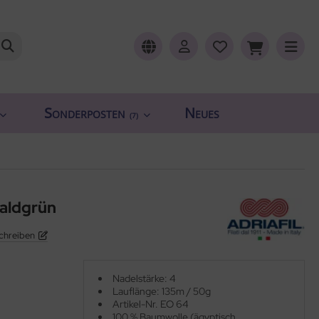
Sonderposten
Neues
(7)
aldgrün
chreiben
Nadelstärke: 4
Lauflänge: 135m / 50g
Artikel-Nr. EO 64
100 % Baumwolle (ägyptisch,