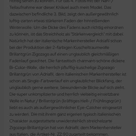
richtig sehen zu können. Für das 4. Fotos mit der Nah- /
Teilaufnahme war dieser Knäuel auch mein Model. Das
dazwischen befindliche 3. Bild, zeigt den außergewöhnlich
luftig-zarten etwas stärkeren Faden der hinreißenden
Winterwolle. Um die Dicke des Fadens auch richtig einordnen
zu können, ist das Streichholz als "Stärkenvergleich" mit dabei.
Natürlich hat der italienische Markenhersteller Adriafil schon
bei der Produktion der 2-farbigen Kuscheltraumwolle
Brillantgrün Zigozago auf einen unglaublich gleichmäßigen
Fadenlauf geachtet. Die fantastisch charmant-schöne dickere
Bi-Color-Wolle, die herrlich pfluffig-kuschelige Zigozago
Brillantgrün von Adriafil, dem italienischen Markenhersteller ist
schon als Single-Farbverlauf ein unglaublicher Blickfang, der
unglaublich gerne weitere, bewundernde Blicke auf sich zieht.
Die super unkomplizierte und herrlich vielseitig einsetzbare
Wolle in Natur / Brillantgrün (kräftiges Hell- / Frühlingsgrün)
liebt es auch als außergewöhnlicher Eye-Catcher eingesetzt
zu werden. Die mit ihrem ganz eigenen typisch italienischen
Charakter ausgestattete unwiderstehlich streichelzarte
Zigozago Brillantgrün hat von Adriafil, dem Markenhersteller
aus Italien, die Artikel-Nr. ZZ 90 zugeteilt bekommen.