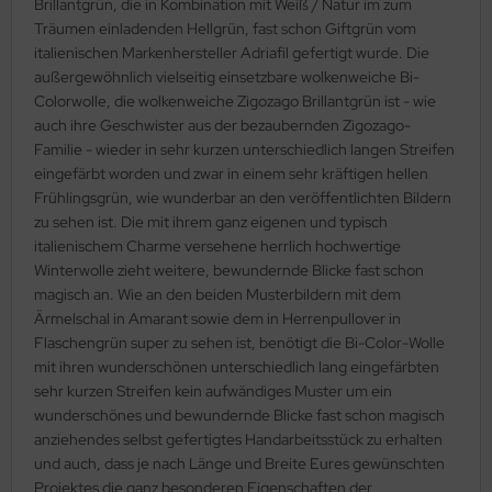
Brillantgrün, die in Kombination mit Weiß / Natur im zum
Träumen einladenden Hellgrün, fast schon Giftgrün vom
italienischen Markenhersteller Adriafil gefertigt wurde. Die
außergewöhnlich vielseitig einsetzbare wolkenweiche Bi-
Colorwolle, die wolkenweiche Zigozago Brillantgrün ist - wie
auch ihre Geschwister aus der bezaubernden Zigozago-
Familie - wieder in sehr kurzen unterschiedlich langen Streifen
eingefärbt worden und zwar in einem sehr kräftigen hellen
Frühlingsgrün, wie wunderbar an den veröffentlichten Bildern
zu sehen ist. Die mit ihrem ganz eigenen und typisch
italienischem Charme versehene herrlich hochwertige
Winterwolle zieht weitere, bewundernde Blicke fast schon
magisch an. Wie an den beiden Musterbildern mit dem
Ärmelschal in Amarant sowie dem in Herrenpullover in
Flaschengrün super zu sehen ist, benötigt die Bi-Color-Wolle
mit ihren wunderschönen unterschiedlich lang eingefärbten
sehr kurzen Streifen kein aufwändiges Muster um ein
wunderschönes und bewundernde Blicke fast schon magisch
anziehendes selbst gefertigtes Handarbeitsstück zu erhalten
und auch, dass je nach Länge und Breite Eures gewünschten
Projektes die ganz besonderen Eigenschaften der