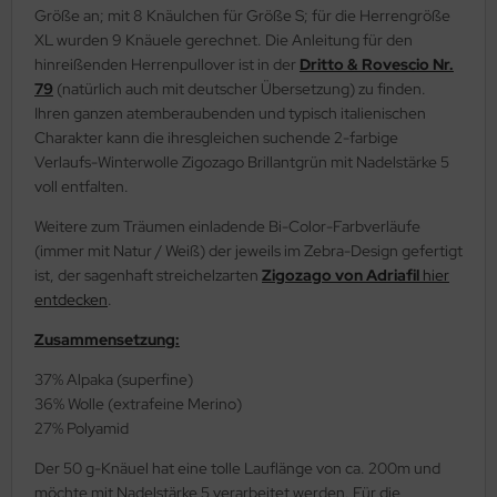
Größe an; mit 8 Knäulchen für Größe S; für die Herrengröße
XL wurden 9 Knäuele gerechnet. Die Anleitung für den
hinreißenden Herrenpullover ist in der
Dritto & Rovescio Nr.
79
(natürlich auch mit deutscher Übersetzung) zu finden.
Ihren ganzen atemberaubenden und typisch italienischen
Charakter kann die ihresgleichen suchende 2-farbige
Verlaufs-Winterwolle Zigozago Brillantgrün mit Nadelstärke 5
voll entfalten.
Weitere zum Träumen einladende Bi-Color-Farbverläufe
(immer mit Natur / Weiß) der jeweils im Zebra-Design gefertigt
ist, der sagenhaft streichelzarten
Zigozago von Adriafil
hier
entdecken
.
Zusammensetzung:
37% Alpaka (superfine)
36% Wolle (extrafeine Merino)
27% Polyamid
Der 50 g-Knäuel hat eine tolle Lauflänge von ca. 200m und
möchte mit Nadelstärke 5 verarbeitet werden. Für die