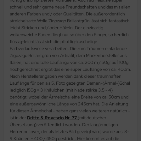
schnell und sehr gerne neue Freundschaften und das mit allen
anderen Farben und / oder Qualitäten. Die außerordentlich
streichelzarte Wolle Zigozago Brillantgrün lässt sich fantastisch
leicht Stricken und / oder Häkeln. Der einzigartig
wolkenweiche Faden fliegt nur so über den Finger, so herrlich
flüssig-leicht lässt sich die pfluffig-kuschelige
Farbverlaufswolle verarbeiten. Die zum Träumen einladende
Zigozago Brillantgrün von Adriafil, dem Markenhersteller aus
Italien, hat eine tolle Lauflänge von ca. 200 m / 50g; auf 100g
hochgerechnet ergibt das eine super Lauflänge von ca. 400m.
Nach Herstellerangaben werden dank dieser traumhaften
Lauflänge für den als 5. Foto gezeigten Damen-(Ärmel-)Schal
lediglich 150g = 3 Knäulchen (mit Nadelstärke 3,5 - 4)
benötigt; wobei der Ärmelschal eine Breite von ca. 50cm und
eine außergewöhnliche Länge von 245cm hat. Die Anleitung
für diesen Ärmelschal - neben ganz vielen weiteren natürlich -
ist in der
Dritto & Rovescio Nr. 77
(mit deutscher
Übersetzung) veröffentlicht worden. Der langärmeligen
Herrenpullover, der als letztes Bild gezeigt wird, wurde aus 8-
9 Knäulen = 400 / 450g gestrickt. Hier kommt es auf die