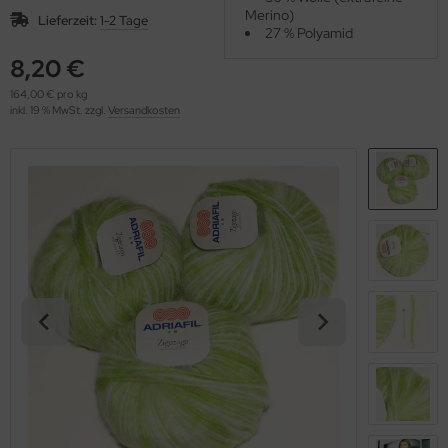
OOLADDICTS
Merino)
(276)
Lieferzeit:
1-2 Tage
27 % Polyamid
8,20 €
164,00 € pro kg
inkl. 19 % MwSt. zzgl.
Versandkosten