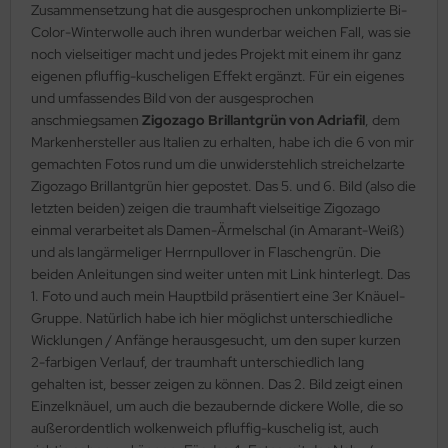
Zusammensetzung hat die ausgesprochen unkomplizierte Bi-
Color-Winterwolle auch ihren wunderbar weichen Fall, was sie
noch vielseitiger macht und jedes Projekt mit einem ihr ganz
eigenen pfluffig-kuscheligen Effekt ergänzt. Für ein eigenes
und umfassendes Bild von der ausgesprochen
anschmiegsamen
Zigozago Brillantgrün von Adriafil
, dem
Markenhersteller aus Italien zu erhalten, habe ich die 6 von mir
gemachten Fotos rund um die unwiderstehlich streichelzarte
Zigozago Brillantgrün hier gepostet. Das 5. und 6. Bild (also die
letzten beiden) zeigen die traumhaft vielseitige Zigozago
einmal verarbeitet als Damen-Ärmelschal (in Amarant-Weiß)
und als langärmeliger Herrnpullover in Flaschengrün. Die
beiden Anleitungen sind weiter unten mit Link hinterlegt. Das
1. Foto und auch mein Hauptbild präsentiert eine 3er Knäuel-
Gruppe. Natürlich habe ich hier möglichst unterschiedliche
Wicklungen / Anfänge herausgesucht, um den super kurzen
2-farbigen Verlauf, der traumhaft unterschiedlich lang
gehalten ist, besser zeigen zu können. Das 2. Bild zeigt einen
Einzelknäuel, um auch die bezaubernde dickere Wolle, die so
außerordentlich wolkenweich pfluffig-kuschelig ist, auch