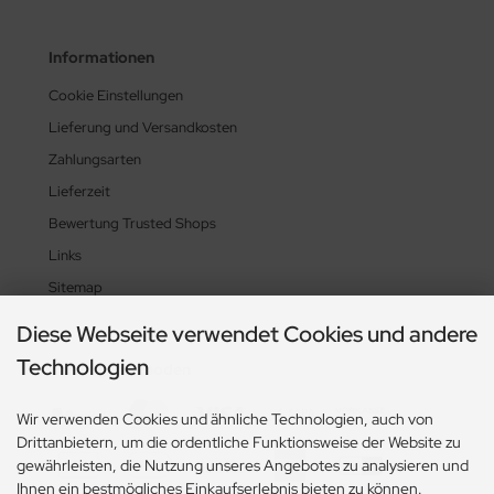
Informationen
Cookie Einstellungen
Lieferung und Versandkosten
Zahlungsarten
Lieferzeit
Bewertung Trusted Shops
Links
Sitemap
Diese Webseite verwendet Cookies und andere
Technologien
Zahlungsmethoden
Wir verwenden Cookies und ähnliche Technologien, auch von
Drittanbietern, um die ordentliche Funktionsweise der Website zu
gewährleisten, die Nutzung unseres Angebotes zu analysieren und
Ihnen ein bestmögliches Einkaufserlebnis bieten zu können.