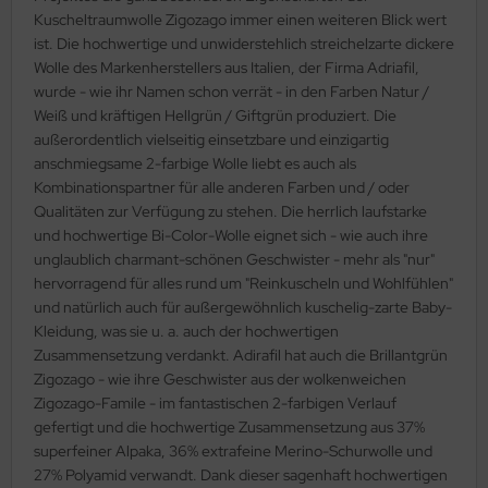
Kuscheltraumwolle Zigozago immer einen weiteren Blick wert
ist. Die hochwertige und unwiderstehlich streichelzarte dickere
Wolle des Markenherstellers aus Italien, der Firma Adriafil,
wurde - wie ihr Namen schon verrät - in den Farben Natur /
Weiß und kräftigen Hellgrün / Giftgrün produziert. Die
außerordentlich vielseitig einsetzbare und einzigartig
anschmiegsame 2-farbige Wolle liebt es auch als
Kombinationspartner für alle anderen Farben und / oder
Qualitäten zur Verfügung zu stehen. Die herrlich laufstarke
und hochwertige Bi-Color-Wolle eignet sich - wie auch ihre
unglaublich charmant-schönen Geschwister - mehr als "nur"
hervorragend für alles rund um "Reinkuscheln und Wohlfühlen"
und natürlich auch für außergewöhnlich kuschelig-zarte Baby-
Kleidung, was sie u. a. auch der hochwertigen
Zusammensetzung verdankt. Adirafil hat auch die Brillantgrün
Zigozago - wie ihre Geschwister aus der wolkenweichen
Zigozago-Famile - im fantastischen 2-farbigen Verlauf
gefertigt und die hochwertige Zusammensetzung aus 37%
superfeiner Alpaka, 36% extrafeine Merino-Schurwolle und
27% Polyamid verwandt. Dank dieser sagenhaft hochwertigen