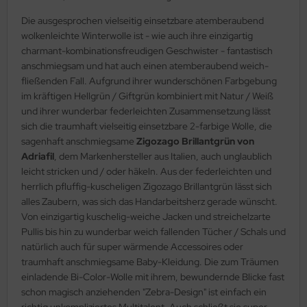
Die ausgesprochen vielseitig einsetzbare atemberaubend
wolkenleichte Winterwolle ist - wie auch ihre einzigartig
charmant-kombinationsfreudigen Geschwister - fantastisch
anschmiegsam und hat auch einen atemberaubend weich-
fließenden Fall. Aufgrund ihrer wunderschönen Farbgebung
im kräftigen Hellgrün / Giftgrün kombiniert mit Natur / Weiß
und ihrer wunderbar federleichten Zusammensetzung lässt
sich die traumhaft vielseitig einsetzbare 2-farbige Wolle, die
sagenhaft anschmiegsame
Zigozago Brillantgrün von
Adriafil
, dem Markenhersteller aus Italien, auch unglaublich
leicht stricken und / oder häkeln. Aus der federleichten und
herrlich pfluffig-kuscheligen Zigozago Brillantgrün lässt sich
alles Zaubern, was sich das Handarbeitsherz gerade wünscht.
Von einzigartig kuschelig-weiche Jacken und streichelzarte
Pullis bis hin zu wunderbar weich fallenden Tücher / Schals und
natürlich auch für super wärmende Accessoires oder
traumhaft anschmiegsame Baby-Kleidung. Die zum Träumen
einladende Bi-Color-Wolle mit ihrem, bewundernde Blicke fast
schon magisch anziehenden "Zebra-Design" ist einfach ein
richtig unkompliziertes Multitalent. Auch schließt sie super