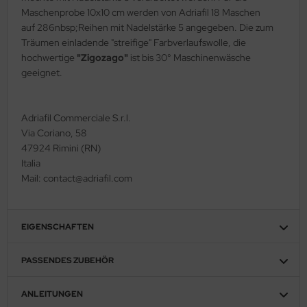
Maschenprobe 10x10 cm werden von Adriafil 18 Maschen
auf 286nbsp;Reihen mit Nadelstärke 5 angegeben. Die zum
Träumen einladende "streifige" Farbverlaufswolle, die
hochwertige
"Zigozago"
ist bis 30° Maschinenwäsche
geeignet.
Adriafil Commerciale S.r.l.
Via Coriano, 58
47924 Rimini (RN)
Italia
Mail: contact@adriafil.com
EIGENSCHAFTEN
PASSENDES ZUBEHÖR
ANLEITUNGEN