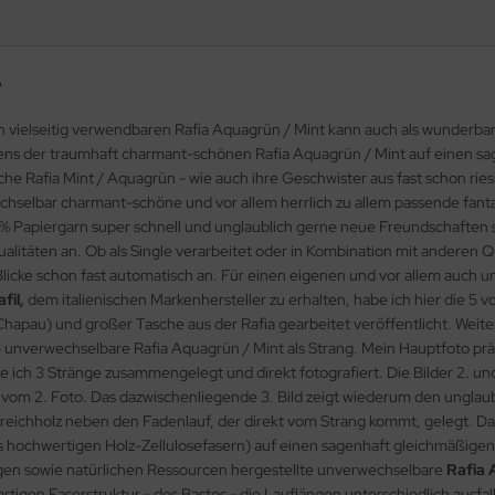
"
vielseitig verwendbaren Rafia Aquagrün / Mint kann auch als wunderbar 
ellens der traumhaft charmant-schönen Rafia Aquagrün / Mint auf einen s
che Rafia Mint / Aquagrün - wie auch ihre Geschwister aus fast schon ries
chselbar charmant-schöne und vor allem herrlich zu allem passende fantas
% Papiergarn super schnell und unglaublich gerne neue Freundschaften sc
litäten an. Ob als Single verarbeitet oder in Kombination mit anderen Qu
icke schon fast automatisch an. Für einen eigenen und vor allem auch 
fil,
dem italienischen Markenhersteller zu erhalten, habe ich hier die 5 v
apau) und großer Tasche aus der Rafia gearbeitet veröffentlicht. Weitere
ie unverwechselbare Rafia Aquagrün / Mint als Strang. Mein Hauptfoto prä
ich 3 Stränge zusammengelegt und direkt fotografiert. Die Bilder 2. und 4
gs vom 2. Foto. Das dazwischenliegende 3. Bild zeigt wiederum den ungla
treichholz neben den Fadenlauf, der direkt vom Strang kommt, gelegt. Dass 
s hochwertigen Holz-Zellulosefasern) auf einen sagenhaft gleichmäßige
tigen sowie natürlichen Ressourcen hergestellte unverwechselbare
Rafia 
tigen Faserstruktur - des Bastes - die Lauflängen unterschiedlich ausfal