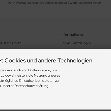
Der Newsletter ist kostenlos und kann jederzeit wieder abbestellt werden.
Informationen
nd Datenschutz
Cookie Einstellungen
schäftsbedingungen
Lieferung und Versandkosten
Zahlungsarten
t Cookies und andere Technologien
Lieferzeit
rrufen
ologien, auch von Drittanbietern, um
Bewertung Trusted Shops
e zu gewährleisten, die Nutzung unseres
Links
stmögliches Einkaufserlebnis bieten zu
in unserer Datenschutzerklärung.
Sitemap