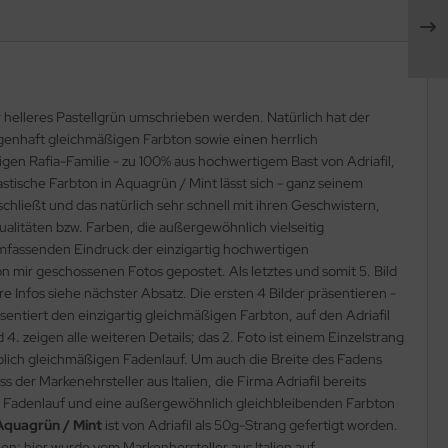
helleres Pastellgrün umschrieben werden. Natürlich hat der
agenhaft gleichmäßigen Farbton sowie einen herrlich
igen Rafia-Familie - zu 100% aus hochwertigem Bast von Adriafil,
tische Farbton in Aquagrün / Mint lässt sich - ganz seinem
hließt und das natürlich sehr schnell mit ihren Geschwistern,
alitäten bzw. Farben, die außergewöhnlich vielseitig
umfassenden Eindruck der einzigartig hochwertigen
on mir geschossenen Fotos gepostet. Als letztes und somit 5. Bild
 Infos siehe nächster Absatz. Die ersten 4 Bilder präsentieren -
sentiert den einzigartig gleichmäßigen Farbton, auf den Adriafil
. zeigen alle weiteren Details; das 2. Foto ist einem Einzelstrang
ublich gleichmäßigen Fadenlauf. Um auch die Breite des Fadens
der Markenehrsteller aus Italien, die Firma Adriafil bereits
n Fadenlauf und eine außergewöhnlich gleichbleibenden Farbton
Aquagrün / Mint
ist von Adriafil als 50g-Strang gefertigt worden.
len; hier wurde vom Markenhersteller aus Italien auf