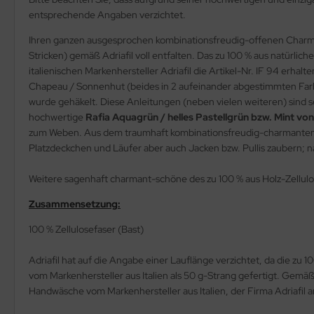
entsprechende Angaben verzichtet.
Ihren ganzen ausgesprochen kombinationsfreudig-offenen Charme 
Stricken) gemäß Adriafil voll entfalten. Das zu 100 % aus natürlic
italienischen Markenhersteller Adriafil die Artikel-Nr. IF 94 erhal
Chapeau / Sonnenhut (beides in 2 aufeinander abgestimmten Far
wurde gehäkelt. Diese Anleitungen (neben vielen weiteren) sind se
hochwertige
Rafia Aquagrün / helles Pastellgrün bzw. Mint von
zum Weben. Aus dem traumhaft kombinationsfreudig-charmanten Papi
Platzdeckchen und Läufer aber auch Jacken bzw. Pullis zaubern; na
Weitere sagenhaft charmant-schöne des zu 100 % aus Holz-Zellulo
Zusammensetzung:
100 % Zellulosefaser (Bast)
Adriafil hat auf die Angabe einer Lauflänge verzichtet, da die zu 
vom Markenhersteller aus Italien als 50 g-Strang gefertigt. Gemä
Handwäsche vom Markenhersteller aus Italien, der Firma Adriafil