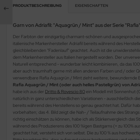
PRODUKTBESCHREIBUNG
EIGENSCHAFTEN
Garn von Adriafil: "Aquagrün / Mint" aus der Serie "Rafia
Der Farbton der einzigartig charmant-schönen und ausgesprochen 
italienische Markenhersteller Adriafil bereits während des Herst
gleichbleibenden "Fadenlauf" geachtet. Auch ist die unwiderstehli
dem Markenhersteller aus Italien hergestellt worden. Der unverwe
Naturell entsprechend - wunderbar leicht kombinieren, da das 100
aber auch traumhaft gerne mit allen anderen Farben und / oder Qua
verwendbare Rafia Aquagrün / Mint zieht weitere, bewundernde Bl
Rafia Aquagrün / Mint (oder auch helles Pastellgrün) von Adria
habe ich aus der
Dritto & Rovescio 80
ein Modell mit Sonnenhut (Ch
natürlich in ganz unterschiedlichen Variationen - ausschließlich d
bereits während des Herstellens so genau geachtet hat. Dafür habe 
vorbehalten; das 4. Bild zeigt die Nah- / Teilaufnahme des Stran
richtig einschätzen zu können, habe ich als Stärkenvergleich das S
während des Produzierens des 100 %igen Bastgarns (= zu 100% au
geachtet hat, versteht sich von selbst. Die zu 100 % aus hochwer
Bitte beachten Sie, dass aufgrund seiner hochwertigen und einzigar