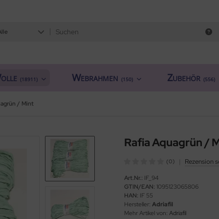
Alle
olle
Webrahmen
Zubehör
(18911)
(150)
(556)
agrün / Mint
Rafia Aquagrün / M
|
Rezension s
(0)
Art.Nr.:
IF_94
GTIN/EAN:
1095123065806
HAN:
IF 55
Hersteller:
Adriafil
Mehr Artikel von:
Adriafil