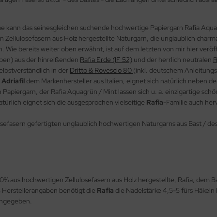
kann das seinesgleichen suchende hochwertige Papiergarn Rafia Aquagrü
hen Zellulosefasern aus Holz hergestellte Naturgarn, die unglaublich char
ten. Wie bereits weiter oben erwähnt, ist auf dem letzten von mir hier ver
ben) aus der hinreißenden
Rafia Erde (IF 52)
und der herrlich neutralen
R
lbstverständlich in der
Dritto & Rovescio 80
(inkl. deutschem Anleitungs
 Adriafil
dem Markenhersteller aus Italien, eignet sich natürlich neben 
ergarn, der Rafia Aquagrün / Mint lassen sich u. a. einzigartige schön
türlich eignet sich die ausgesprochen vielseitige
Rafia
-Familie auch her
sefasern gefertigten unglaublich hochwertigen Naturgarns aus Bast / de
100% aus hochwertigen Zellulosefasern aus Holz hergestellte, Rafia, dem Ba
ß Herstellerangaben benötigt die
Rafia
die Nadelstärke 4,5-5 fürs Häkeln 
 angegeben.