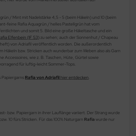
n / Mint mit Nadelstärke 4,5 - 5 (beim Häkeln) und 10 (beim
mant-feine Rafia Aquagrün / helles Pastellgrün hat vom
öffentlichten und somit 5. Bild eine große Häkeltasche und ein
afia Elfenbein (IF 53)
zu sehen; auch der Sonnenhut / Chapeau
heft) von Adriafil veröffentlich worden. Die außerordentlich
dem Häkeln bzw. Stricken auch wunderbar zum Weben also als Garn
e Accessoires, wie z. B. Taschen, Hüte, Gürtel sowie
vorragend für luftig-leicht Sommer-Tops.
s Papiergarns
Rafia von Adriafil
hier entdecken
.
st- bzw. Papiergarn in ihrer Lauflänge variiert. Der Strang wurde
bzw. 10 fürs Stricken. Für das 100% Naturgarn
Rafia
wurde nur