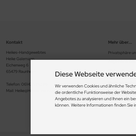
Kontakt
Mehr über...
Heikes-Handgewebtes
Privatsphäre u
Heike Galemann
Allgemeine Ge
Eichenweg 6
Widerrufsrecht
65479 Raunheim
Diese Webseite verwende
Vertrag wide
Telefon: 06142 926386
Wir verwenden Cookies und ähnliche Techn
Mail: Heike@Heikes-Handgewebtes.de
die ordentliche Funktionsweise der Websit
Impressum
Angebotes zu analysieren und Ihnen ein be
Kontakt
können. Weitere Informationen finden Sie 