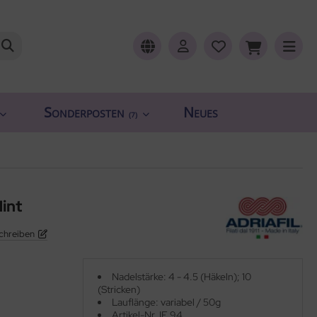
Sonderposten
Neues
(7)
int
chreiben
Nadelstärke: 4 - 4.5 (Häkeln); 10
(Stricken)
Lauflänge: variabel / 50g
Artikel-Nr. IF 94