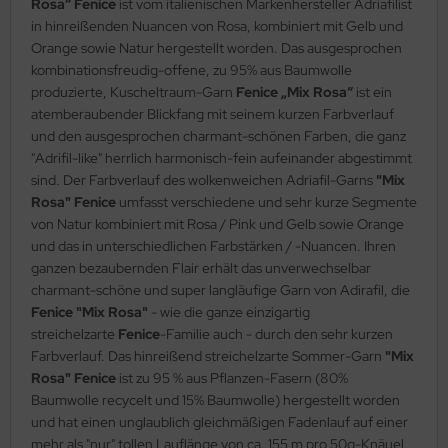
Rosa“ Fenice
ist vom italienischen Markenhersteller Adriafilist
in hinreißenden Nuancen von Rosa, kombiniert mit Gelb und
Orange sowie Natur hergestellt worden. Das ausgesprochen
kombinationsfreudig-offene, zu 95% aus Baumwolle
produzierte, Kuscheltraum-Garn
Fenice „Mix Rosa“
ist ein
atemberaubender Blickfang mit seinem kurzen Farbverlauf
und den ausgesprochen charmant-schönen Farben, die ganz
"Adrifil-like" herrlich harmonisch-fein aufeinander abgestimmt
sind. Der Farbverlauf des wolkenweichen Adriafil-Garns
"Mix
Rosa" Fenice
umfasst verschiedene und sehr kurze Segmente
von Natur kombiniert mit Rosa / Pink und Gelb sowie Orange
und das in unterschiedlichen Farbstärken / -Nuancen. Ihren
ganzen bezaubernden Flair erhält das unverwechselbar
charmant-schöne und super langläufige Garn von Adirafil, die
Fenice "Mix Rosa"
- wie die ganze einzigartig
streichelzarte
Fenice
-Familie auch - durch den sehr kurzen
Farbverlauf. Das hinreißend streichelzarte Sommer-Garn
"Mix
Rosa" Fenice
ist zu 95 % aus Pflanzen-Fasern (80%
Baumwolle recycelt und 15% Baumwolle) hergestellt worden
und hat einen unglaublich gleichmäßigen Fadenlauf auf einer
mehr als "nur" tollen Lauflänge von ca. 155 m pro 50g-Knäuel,