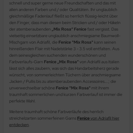
schnell und super gerne neue Freundschaften und das mit
allen anderen Farben und / oder Qualitäten. Ihr unglaublich
gleichmäßige Fadenlauf fließt so herrlich flüssig-leicht über
den Finger, dass man diesen beim Stricken und / oder Häkeln
der atemberaubenden
„Mix Rosa“ Fenice
fast vergisst. Das
vielseitig einsetzbare unglaublich anschmiegsame Baumwoll-
Mischgarn von Adriafil, die
Fenice "Mix Rosa"
kann seinen
hinreißenden Flair mit Nadelstärke 3 - 3.5 voll entfalten. Aus
dem seinesgleichen suchenden wunderschönen und
Farbverlaufs-Garn
Fenice „Mix Rosa“
von Adriafil aus Italien
lässt sich alles zaubern, was sich das Handarbeitsherz gerade
wünscht, von sommerleichten Tüchern über anschmiegsame
Jacken / Pullis bis zu atemberaubenden Accessoires….; die
unverwechselbar schöne
Fenice "Mix Rosa"
mit ihrem
traumhaft sommerlichen und kurzen Farbverlauf ist immer die
perfekte Wahl.
Weitere traumhaft schöne Farbverläufe des herrlich
streichelzarten sommerfeinen Garns
Fenice
von Adriafil hier
entdecken
.