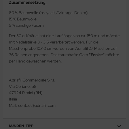
Zusammensetzung:
80 % Baumwolle (recycelt / Vintage-Denim)
15 % Baumwolle
5 % sonstige Fasern
Der 50 g-Knäuel hat eine Lauflänge von ca. 150 m und möchte
mit Nadelstärke 3 - 3.5 verarbeitet werden. Für die
Maschenprobe 10x10 cm werden von Adriafil 27 Maschen auf
36 Reihen angegeben. Das traumhafte Garn
"Fenice"
möchte
per Hand gewaschen werden.
Adriafil Commerciale S.r.l.
Via Coriano, 58
47924 Rimini (RN)
Italia
Mail: contact@adriafil.com
KUNDEN-TIPP