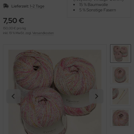
OOLADDICTS
15 % Baumwolle
(276)
Lieferzeit:
1-2 Tage
5 % Sonstige Fasern
7,50 €
150,00 € pro kg
inkl. 19 % MwSt. zzgl.
Versandkosten