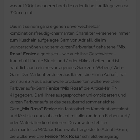
was auf 100g hochgerechnet die ordentiche Lauflänge von ca.
310m ergibt.
Das mit seinem ganz eigenen unverwechselbar
kombinationsfreudig-charmanten Charakter versehene immer
zum Kuscheln aufgelegte Garn von Adriafil, die im
wunderschönen und sehr kurzenFarbverlauf gehaltene
“Mix
Rosa“ Fenice
eignet sich – wie auch ihre Geschwister –
traumhaft für alle Strick- und / oder Häkelarbeiten und ist
natürlich auch ein hervorragendes Garn zum Weben / Web-
Garn. Der Markenhersteller aus Italien, die Firma Adriafil, hat
dem zu 95 % aus Baumwolle produzierten wolkenweichen
Farbverlaufs-Garn
Fenice “Mix Rosa“
die Artikel-Nr. FN
41 gegeben. Dank ihres ausgesprochen unkomplizierten und
kurzen Farbverlaufs ist das bezaubernd sommerleichte
Garn
„Mix Rosa“ Fenice
ein fantastisches Kombinationstalent
und lässt sich unglaublich leicht mit allen anderen Farben und /
oder Materialien kombinieren. Das unwiderstehlich
charmante, zu 95% aus Baumwolle hergestellte Adriafil-Garn,
die wolkenweiche
Fenice "Mix Rosa"
schließt einzigartig