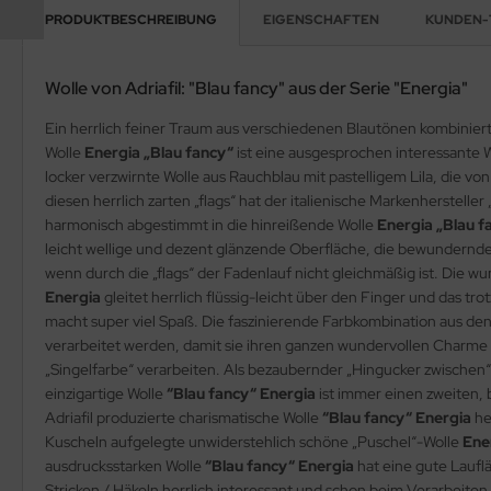
PRODUKTBESCHREIBUNG
EIGENSCHAFTEN
KUNDEN-
Wolle von Adriafil: "Blau fancy" aus der Serie "Energia"
Ein herrlich feiner Traum aus verschiedenen Blautönen kombiniert m
Wolle
Energia „Blau fancy“
ist eine ausgesprochen interessante W
locker verzwirnte Wolle aus Rauchblau mit pastelligem Lila, die vo
diesen herrlich zarten „flags“ hat der italienische Markenhersteller
harmonisch abgestimmt in die hinreißende Wolle
Energia „Blau f
leicht wellige und dezent glänzende Oberfläche, die bewundernde 
wenn durch die „flags“ der Fadenlauf nicht gleichmäßig ist. Die 
Energia
gleitet herrlich flüssig-leicht über den Finger und das t
macht super viel Spaß. Die faszinierende Farbkombination aus d
verarbeitet werden, damit sie ihren ganzen wundervollen Charme v
„Singelfarbe“ verarbeiten. Als bezaubernder „Hingucker zwischen“
einzigartige Wolle
“Blau fancy“ Energia
ist immer einen zweiten, 
Adriafil produzierte charismatische Wolle
“Blau fancy“ Energia
he
Kuscheln aufgelegte unwiderstehlich schöne „Puschel“-Wolle
Ene
ausdrucksstarken Wolle
“Blau fancy“ Energia
hat eine gute Laufl
Stricken / Häkeln herrlich interessant und schon beim Verarbeite