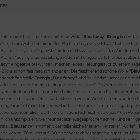
TIPP
it feinem Lila ist die streichelfeine Wolle
“Bau fancy“ Energia
des itali
olle, die im wahrsten Sinne des Wortes „das gewisse Etwas“ hat. Die hin
n Adriafil in regelmäßigen Abständen mit bezaubernden „flags“ in den Far
 „Adriafil“ auch glänzende silbrige Fäden mit eingearbeitet. Diese zauberha
ancy“
eingearbeitet wurden, machen jedes Kleidungsstück zu einem sagen
Blicke schon fast magisch anziehen. Die faszinierend schöne Wolle
“Blau
wunderschöne Wolle
Energia „Blau fancy“
wird bei Adriafil unter der Arti
rotz der fest in den Fadenlauf eingearbeiteten „flags“. Das Verarbeiten d
en verschiedenen Blau-Tönen kombiniert mit dem feinen Lila der atembe
oll entfalten kann. Die unwiderstehlich weiche Wolle mit den wunderschö
 eingearbeitet macht sie jedes Handarbeitsstück zu einem einzigartigen 
bewundernden Blick, wert. Kombinationstechnisch ist die aus 46 % Polya
rrlich unkompliziert. Sie freundet sich ausgesprochen schnell und sehr g
rgia „Blau fancy“
empfiehlt der italienische Marken-Hersteller „Adriafi
änge von ca. 70m, was auf 100 g hochgerechnet sogar die super Laufläng
n kommt Freude auf das Strickstück auf. Auch als "Wolle zum Weben / Web-