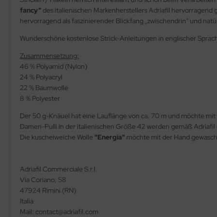
fancy“
des italienischen Markenherstellers Adriafil hervorragend 
hervorragend als faszinierender Blickfang „zwischendrin“ und natür
Wunderschöne kostenlose Strick-Anleitungen in englischer Sprac
Zusammensetzung:
46 % Polyamid (Nylon)
24 % Polyacryl
22 % Baumwolle
8 % Polyester
Der 50 g-Knäuel hat eine Lauflänge von ca. 70 m und möchte mit
Damen-Pulli in der italienischen Größe 42 werden gemäß Adriafil 
Die kuschelweiche Wolle
"Energia"
möchte mit der Hand gewasc
Adriafil Commerciale S.r.l.
Via Coriano, 58
47924 Rimini (RN)
Italia
Mail: contact@adriafil.com