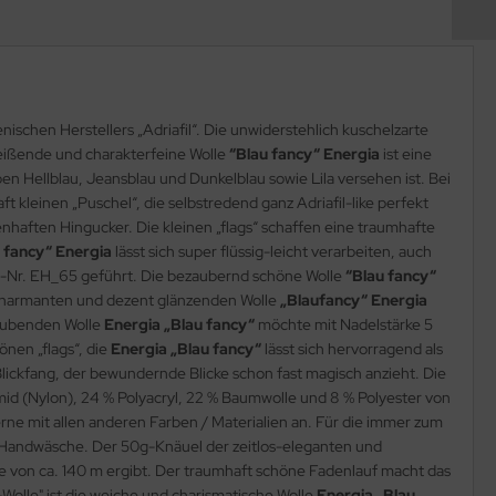
enischen Herstellers „Adriafil“. Die unwiderstehlich kuschelzarte
reißende und charakterfeine Wolle
“Blau fancy“ Energia
ist eine
ben Hellblau, Jeansblau und Dunkelblau sowie Lila versehen ist. Bei
ft kleinen „Puschel“, die selbstredend ganz Adriafil-like perfekt
haften Hingucker. Die kleinen „flags“ schaffen eine traumhafte
 fancy“ Energia
lässt sich super flüssig-leicht verarbeiten, auch
kel-Nr. EH_65 geführt. Die bezaubernd schöne Wolle
“Blau fancy“
er charmanten und dezent glänzenden Wolle
„Blaufancy“ Energia
raubenden Wolle
Energia „Blau fancy“
möchte mit Nadelstärke 5
nen „flags“, die
Energia „Blau fancy“
lässt sich hervorragend als
Blickfang, der bewundernde Blicke schon fast magisch anzieht. Die
mid (Nylon), 24 % Polyacryl, 22 % Baumwolle und 8 % Polyester von
erne mit allen anderen Farben / Materialien an. Für die immer zum
l“ Handwäsche. Der 50g-Knäuel der zeitlos-eleganten und
e von ca. 140 m ergibt. Der traumhaft schöne Fadenlauf macht das
Wolle" ist die weiche und charismatische Wolle
Energia „Blau