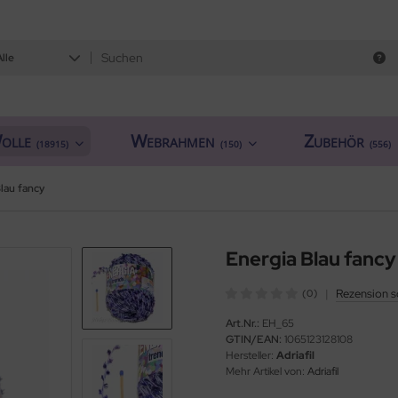
Alle
olle
Webrahmen
Zubehör
(18915)
(150)
(556)
lau fancy
Energia Blau fancy
|
Rezension s
(0)
Art.Nr.:
EH_65
GTIN/EAN:
1065123128108
Hersteller:
Adriafil
Mehr Artikel von:
Adriafil