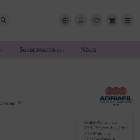
Sonderposten
Neues
(7)
chreiben
Artikel-Nr. EH 65
46 % Polyamid (Nylon)
24 % Polyacryl
22 % Baumwolle