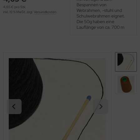
OOLADDICTS
Bespannen von
(276)
4,65 € pro Stk
Webrahmen, -stuhl und
inkl. 19 % MwSt. zzgl.
Versandkosten
Schulwebrahmen eignet.
Die 50g haben eine
Lauflänge von ca. 700 m