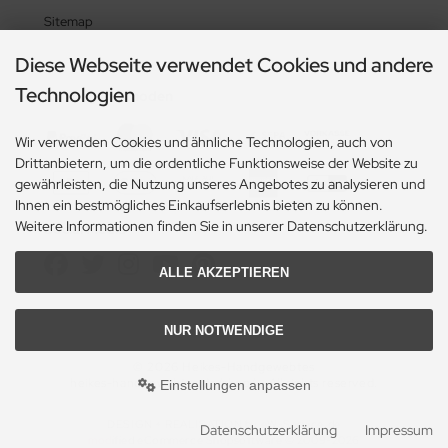
Sitemap
Diese Webseite verwendet Cookies und andere
Technologien
Zahlungsmethoden
Wir verwenden Cookies und ähnliche Technologien, auch von
Drittanbietern, um die ordentliche Funktionsweise der Website zu
gewährleisten, die Nutzung unseres Angebotes zu analysieren und
Ihnen ein bestmögliches Einkaufserlebnis bieten zu können.
Weitere Informationen finden Sie in unserer Datenschutzerklärung.
Social Media
ALLE AKZEPTIEREN
NUR NOTWENDIGE
© 2026 Heikes-Handgewebtes
heikes-handgewebtes.de/shop/ - All rights reserved.
Einstellungen anpassen
DESIGN + REALISATION
by eW-Service.de
Datenschutzerklärung
Impressum
mod
ified eCommerce Shopsoftware © 2009-2026