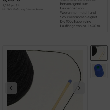
OOLADDICTS
hervorragend zum
(276)
8,25 € pro Stk
Bespannen von
inkl. 19 % MwSt. zzgl.
Versandkosten
Webrahmen, -stuhl und
Schulwebrahmen eignet.
Die 100g haben eine
Lauflänge von ca. 1.400 m.