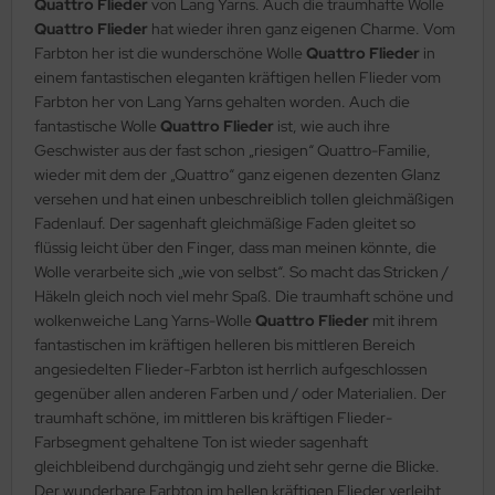
Quattro Flieder
von Lang Yarns. Auch die traumhafte Wolle
Quattro Flieder
hat wieder ihren ganz eigenen Charme. Vom
Farbton her ist die wunderschöne Wolle
Quattro Flieder
in
einem fantastischen eleganten kräftigen hellen Flieder vom
Farbton her von Lang Yarns gehalten worden. Auch die
fantastische Wolle
Quattro Flieder
ist, wie auch ihre
Geschwister aus der fast schon „riesigen“ Quattro-Familie,
wieder mit dem der „Quattro“ ganz eigenen dezenten Glanz
versehen und hat einen unbeschreiblich tollen gleichmäßigen
Fadenlauf. Der sagenhaft gleichmäßige Faden gleitet so
flüssig leicht über den Finger, dass man meinen könnte, die
Wolle verarbeite sich „wie von selbst“. So macht das Stricken /
Häkeln gleich noch viel mehr Spaß. Die traumhaft schöne und
wolkenweiche Lang Yarns-Wolle
Quattro Flieder
mit ihrem
fantastischen im kräftigen helleren bis mittleren Bereich
angesiedelten Flieder-Farbton ist herrlich aufgeschlossen
gegenüber allen anderen Farben und / oder Materialien. Der
traumhaft schöne, im mittleren bis kräftigen Flieder-
Farbsegment gehaltene Ton ist wieder sagenhaft
gleichbleibend durchgängig und zieht sehr gerne die Blicke.
Der wunderbare Farbton im hellen kräftigen Flieder verleiht