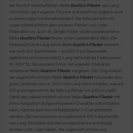
der herrlich streichelfeinen Wolle
Quattro Flieder
von Lang
Yarns ihren ganz eigenen Charme und macht sie zugleich auch
zu einem super Kombinationstalent. Sie freundet sich mit
super schnell wirklich allen anderen Farben und / oder
Materialien an; auch als „Single-Farbe“ ist die wunderschöne
Wolle
Quattro Flieder
immer einen zweiten Blick Wert. Die
fantastisch zarte Lang Yarns-Wolle
Quattro Flieder
besteht –
wie auch ihre Geschwister – aus 100 % aus Baumwolle
(gekämmt und mercerisiert). Lang Yarns hat die Farbnummer
16.0007 für die wunderschöne, mit eigenem Charakter
versehene Wolle
Quattro Flieder
vergeben. Der 50g-Knäuel
der sagenhaft schönen Wolle
Quattro Flieder
hat wieder eine
gute Lauflänge von ca. 120 m von Lang Yarns erhalten, was auf
100 g hochgerechnet die tolle Lauflänge von 240 m ergibt.
Damit die unbeschreiblich schöne Wolle
Quattro Flieder
mit
ihrem fantastisch aufgeschlossenen Charakter voll entfalten
kann, möchte auch sie mit Nadelstärke 3-4 verarbeitetet
werden. Die mercerisierte und gekämmte 100 % Baumwolle
von Lang Yarns lässt sich hervorragend leicht und flüssig
stricken und / oder häkeln. Die sagenhaft schöne und