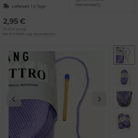
OOLADDICTS
mercerisiert)
(276)
Lieferzeit:
1-2 Tage
2,95 €
59,00 € pro kg
inkl. 19 % MwSt. zzgl.
Versandkosten