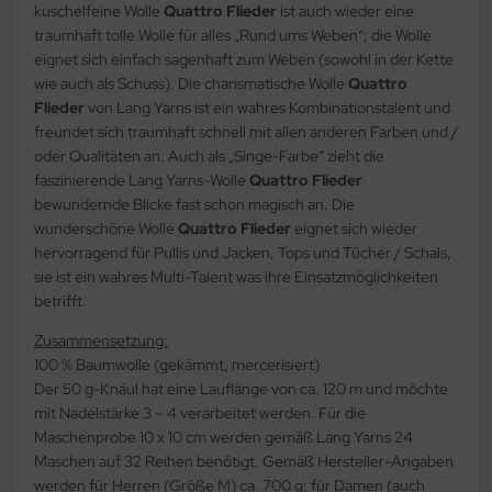
kuschelfeine Wolle
Quattro Flieder
ist auch wieder eine
traumhaft tolle Wolle für alles „Rund ums Weben“; die Wolle
eignet sich einfach sagenhaft zum Weben (sowohl in der Kette
wie auch als Schuss). Die charismatische Wolle
Quattro
Flieder
von Lang Yarns ist ein wahres Kombinationstalent und
freundet sich traumhaft schnell mit allen anderen Farben und /
oder Qualitäten an. Auch als „Singe-Farbe“ zieht die
faszinierende Lang Yarns-Wolle
Quattro Flieder
bewundernde Blicke fast schon magisch an. Die
wunderschöne Wolle
Quattro Flieder
eignet sich wieder
hervorragend für Pullis und Jacken, Tops und Tücher / Schals,
sie ist ein wahres Multi-Talent was ihre Einsatzmöglichkeiten
betrifft.
Zusammensetzung:
100 % Baumwolle (gekämmt, mercerisiert)
Der 50 g-Knäul hat eine Lauflänge von ca. 120 m und möchte
mit Nadelstärke 3 – 4 verarbeitet werden. Für die
Maschenprobe 10 x 10 cm werden gemäß Lang Yarns 24
Maschen auf 32 Reihen benötigt. Gemäß Hersteller-Angaben
werden für Herren (Größe M) ca. 700 g; für Damen (auch