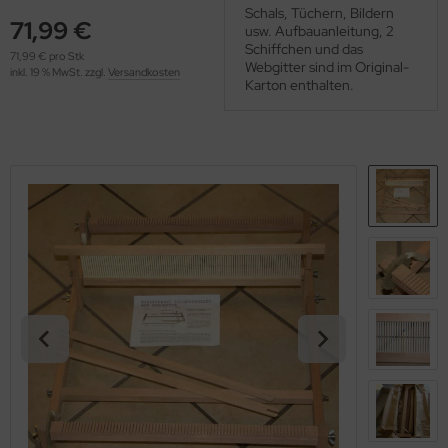
Schals, Tüchern, Bildern
OOLADDICTS
(276)
71,99 €
usw. Aufbauanleitung, 2
Schiffchen und das
71,99 € pro Stk
Webgitter sind im Original-
inkl. 19 % MwSt. zzgl.
Versandkosten
Karton enthalten.