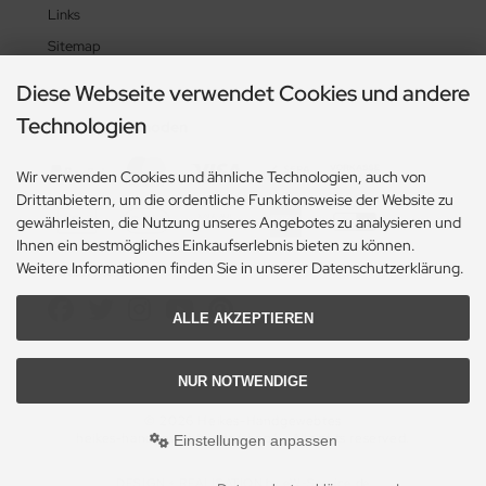
Links
Sitemap
Diese Webseite verwendet Cookies und andere
Technologien
Zahlungsmethoden
Wir verwenden Cookies und ähnliche Technologien, auch von
Drittanbietern, um die ordentliche Funktionsweise der Website zu
gewährleisten, die Nutzung unseres Angebotes zu analysieren und
Ihnen ein bestmögliches Einkaufserlebnis bieten zu können.
Weitere Informationen finden Sie in unserer Datenschutzerklärung.
Social Media
ALLE AKZEPTIEREN
NUR NOTWENDIGE
© 2026 Heikes-Handgewebtes
heikes-handgewebtes.de/shop/ - All rights reserved.
Einstellungen anpassen
DESIGN + REALISATION
by eW-Service.de