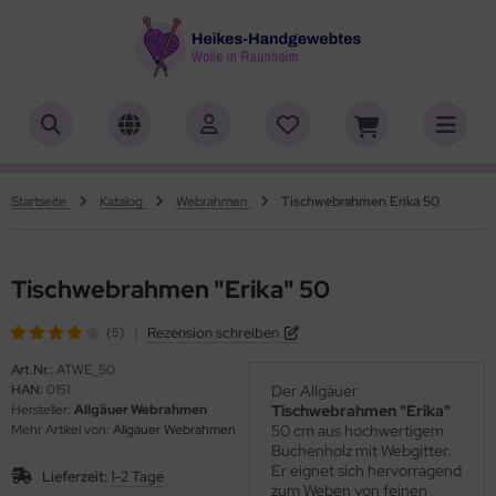
ALLES ANZEIGEN AUS HERSTELLER
ALLES ANZEIGEN AUS WOLLE
ALLES ANZEIGEN AUS ZUBEHÖR
ALLES ANZEIGEN AUS SONDERPOSTEN
(18907)
(556)
(4756)
(7)
iafil
tikelname
asperlen geschliffen
trakan
(779)
(2)
(4550)
(39)
Startseite
Katalog
Webrahmen
Tischwebrahmen Erika 50
rner
ilaufgarn/-Wolle
öpfe
ulia - Lang Yarns
(222)
(3)
(4)
(1)
tia
rbton
rick- und Häkelnadeln
yle
(331)
(1)
(5193)
(416)
Tischwebrahmen "Erika" 50
ng Yarns
mplettsets
ickliesel
(1)
(1770)
(1)
|
Rezension schreiben
(5)
al
uflaenge
itschriften
Art.Nr.:
ATWE_50
(3)
(4119)
(97)
HAN:
0151
Der Allgäuer
Hersteller:
Allgäuer Webrahmen
Tischwebrahmen "Erika"
o Lana
delstaerke
(14)
(5010)
Mehr Artikel von:
Allgäuer Webrahmen
50 cm aus hochwertigem
Buchenholz mit Webgitter.
hoppel
llstränge zum Färben
(1361)
(33)
Er eignet sich hervorragend
Lieferzeit:
1-2 Tage
zum Weben von feinen