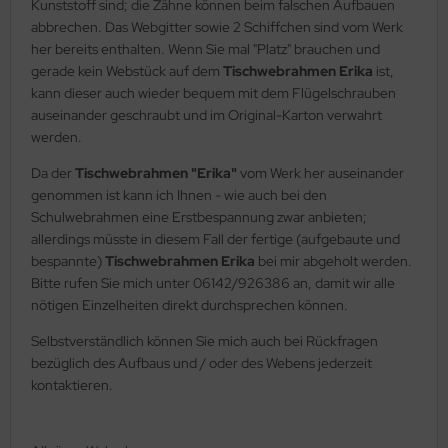
Kunststoff sind; die Zähne können beim falschen Aufbauen
abbrechen. Das Webgitter sowie 2 Schiffchen sind vom Werk
her bereits enthalten. Wenn Sie mal "Platz" brauchen und
gerade kein Webstück auf dem
Tischwebrahmen Erika
ist,
kann dieser auch wieder bequem mit dem Flügelschrauben
auseinander geschraubt und im Original-Karton verwahrt
werden.
Da der
Tischwebrahmen "Erika"
vom Werk her auseinander
genommen ist kann ich Ihnen - wie auch bei den
Schulwebrahmen eine Erstbespannung zwar anbieten;
allerdings müsste in diesem Fall der fertige (aufgebaute und
bespannte)
Tischwebrahmen Erika
bei mir abgeholt werden.
Bitte rufen Sie mich unter 06142/926386 an, damit wir alle
nötigen Einzelheiten direkt durchsprechen können.
Selbstverständlich können Sie mich auch bei Rückfragen
bezüglich des Aufbaus und / oder des Webens jederzeit
kontaktieren.