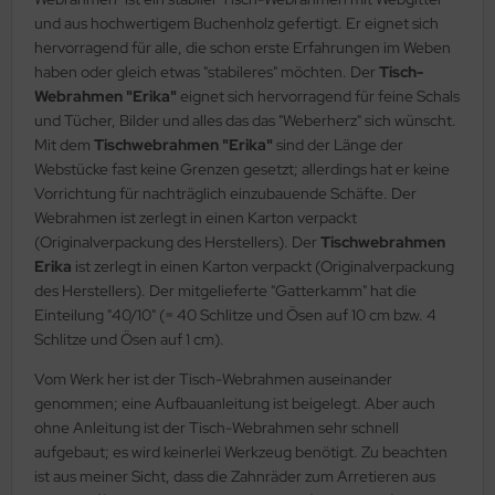
und aus hochwertigem Buchenholz gefertigt. Er eignet sich
hervorragend für alle, die schon erste Erfahrungen im Weben
haben oder gleich etwas "stabileres" möchten. Der
Tisch-
Webrahmen "Erika"
eignet sich hervorragend für feine Schals
und Tücher, Bilder und alles das das "Weberherz" sich wünscht.
Mit dem
Tischwebrahmen "Erika"
sind der Länge der
Webstücke fast keine Grenzen gesetzt; allerdings hat er keine
Vorrichtung für nachträglich einzubauende Schäfte. Der
Webrahmen ist zerlegt in einen Karton verpackt
(Originalverpackung des Herstellers). Der
Tischwebrahmen
Erika
ist zerlegt in einen Karton verpackt (Originalverpackung
des Herstellers). Der mitgelieferte "Gatterkamm" hat die
Einteilung "40/10" (= 40 Schlitze und Ösen auf 10 cm bzw. 4
Schlitze und Ösen auf 1 cm).
Vom Werk her ist der Tisch-Webrahmen auseinander
genommen; eine Aufbauanleitung ist beigelegt. Aber auch
ohne Anleitung ist der Tisch-Webrahmen sehr schnell
aufgebaut; es wird keinerlei Werkzeug benötigt. Zu beachten
ist aus meiner Sicht, dass die Zahnräder zum Arretieren aus