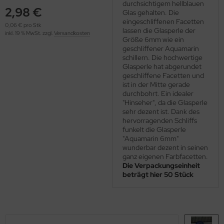
durchsichtigem hellblauen
OOLADDICTS
(276)
2,98 €
Glas gehalten. Die
eingeschliffenen Facetten
0,06 € pro Stk
lassen die Glasperle der
inkl. 19 % MwSt. zzgl.
Versandkosten
Größe 6mm wie ein
geschliffener Aquamarin
schillern. Die hochwertige
Glasperle hat abgerundet
geschliffene Facetten und
ist in der Mitte gerade
durchbohrt. Ein idealer
"Hinseher", da die Glasperle
sehr dezent ist. Dank des
hervorragenden Schliffs
funkelt die Glasperle
"Aquamarin 6mm"
wunderbar dezent in seinen
ganz eigenen Farbfacetten.
Die Verpackungseinheit
beträgt hier 50 Stück