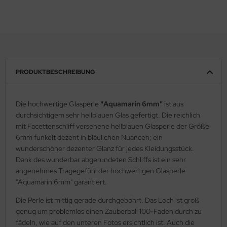
PRODUKTBESCHREIBUNG
Die hochwertige Glasperle
"Aquamarin 6mm"
ist aus
durchsichtigem sehr hellblauen Glas gefertigt. Die reichlich
mit Facettenschliff versehene hellblauen Glasperle der Größe
6mm funkelt dezent in bläulichen Nuancen; ein
wunderschöner dezenter Glanz für jedes Kleidungsstück.
Dank des wunderbar abgerundeten Schliffs ist ein sehr
angenehmes Tragegefühl der hochwertigen Glasperle
"Aquamarin 6mm" garantiert.
Die Perle ist mittig gerade durchgebohrt. Das Loch ist groß
genug um problemlos einen Zauberball 100-Faden durch zu
fädeln, wie auf den unteren Fotos ersichtlich ist. Auch die