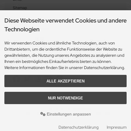
Sitemap
Diese Webseite verwendet Cookies und andere
Technologien
Zahlungsmethoden
Wir verwenden Cookies und ähnliche Technologien, auch von
Drittanbietern, um die ordentliche Funktionsweise der Website zu
gewährleisten, die Nutzung unseres Angebotes zu analysieren und
Ihnen ein bestmögliches Einkaufserlebnis bieten zu können.
Weitere Informationen finden Sie in unserer Datenschutzerklärung.
Social Media
ALLE AKZEPTIEREN
NUR NOTWENDIGE
© 2026 Heikes-Handgewebtes
heikes-handgewebtes.de/shop/ - All rights reserved.
Einstellungen anpassen
DESIGN + REALISATION
by eW-Service.de
Datenschutzerklärung
Impressum
mod
ified eCommerce Shopsoftware © 2009-2026