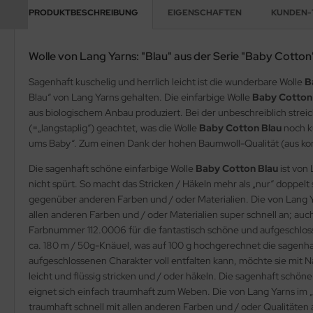
PRODUKTBESCHREIBUNG
EIGENSCHAFTEN
KUNDEN-
Wolle von Lang Yarns: "Blau" aus der Serie "Baby Cotton
Sagenhaft kuschelig und herrlich leicht ist die wunderbare Wolle
B
Blau“ von Lang Yarns gehalten. Die einfarbige Wolle
Baby Cotton
aus biologischem Anbau produziert. Bei der unbeschreiblich strei
(=„langstaplig“) geachtet, was die Wolle
Baby Cotton Blau
noch k
ums Baby“. Zum einen Dank der hohen Baumwoll-Qualität (aus kon
Die sagenhaft schöne einfarbige Wolle
Baby Cotton Blau
ist von 
nicht spürt. So macht das Stricken / Häkeln mehr als „nur“ doppel
gegenüber anderen Farben und / oder Materialien. Die von Lang 
allen anderen Farben und / oder Materialien super schnell an; auc
Farbnummer 112.0006 für die fantastisch schöne und aufgeschlo
ca. 180 m / 50g-Knäuel, was auf 100 g hochgerechnet die sagenha
aufgeschlossenen Charakter voll entfalten kann, möchte sie mit N
leicht und flüssig stricken und / oder häkeln. Die sagenhaft schön
eignet sich einfach traumhaft zum Weben. Die von Lang Yarns im 
traumhaft schnell mit allen anderen Farben und / oder Qualitäten 