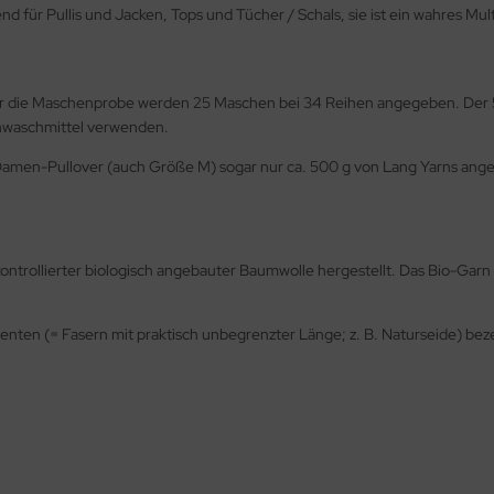
d für Pullis und Jacken, Tops und Tücher / Schals, sie ist ein wahres Mult
ür die Maschenprobe werden 25 Maschen bei 34 Reihen angegeben. Der 50
inwaschmittel verwenden.
amen-Pullover (auch Größe M) sogar nur ca. 500 g von Lang Yarns angege
ntrollierter biologisch angebauter Baumwolle hergestellt. Das Bio-Garn 
amenten (= Fasern mit praktisch unbegrenzter Länge; z. B. Naturseide) bez