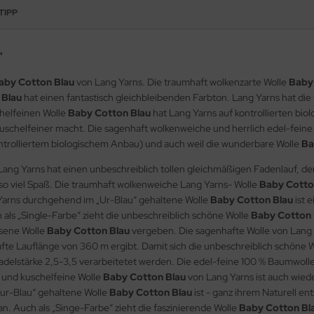
TIPP
"
aby Cotton Blau
von Lang Yarns. Die traumhaft wolkenzarte Wolle
Baby
 Blau
hat einen fantastisch gleichbleibenden Farbton. Lang Yarns hat die
chelfeinen Wolle
Baby Cotton Blau
hat Lang Yarns auf kontrollierten bi
uschelfeiner macht. Die sagenhaft wolkenweiche und herrlich edel-feine
trolliertem biologischem Anbau) und auch weil die wunderbare Wolle
Ba
Lang Yarns hat einen unbeschreiblich tollen gleichmäßigen Fadenlauf, der s
t so viel Spaß. Die traumhaft wolkenweiche Lang Yarns- Wolle
Baby Cotto
Yarns durchgehend im „Ur-Blau“ gehaltene Wolle
Baby Cotton Blau
ist e
h als „Single-Farbe“ zieht die unbeschreiblich schöne Wolle
Baby Cotton 
ssene Wolle
Baby Cotton Blau
vergeben. Die sagenhafte Wolle von Lang 
fte Lauflänge von 360 m ergibt. Damit sich die unbeschreiblich schöne 
adelstärke 2,5-3,5 verarbeitetet werden. Die edel-feine 100 % Baumwolle 
e und kuschelfeine Wolle
Baby Cotton Blau
von Lang Yarns ist auch wiede
„ur-Blau“ gehaltene Wolle
Baby Cotton Blau
ist - ganz ihrem Naturell e
an. Auch als „Singe-Farbe“ zieht die faszinierende Wolle
Baby Cotton Bl