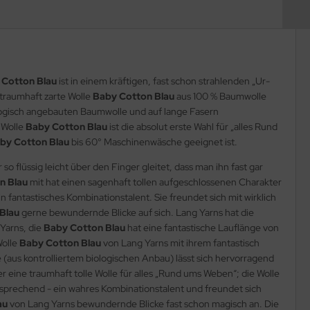
 Cotton Blau
ist in einem kräftigen, fast schon strahlenden „Ur-
 traumhaft zarte Wolle
Baby Cotton Blau
aus 100 % Baumwolle
ologisch angebauten Baumwolle und auf lange Fasern
 Wolle
Baby Cotton Blau
ist die absolut erste Wahl für „alles Rund
by Cotton Blau
bis 60° Maschinenwäsche geeignet ist.
o flüssig leicht über den Finger gleitet, dass man ihn fast gar
n Blau
mit hat einen sagenhaft tollen aufgeschlossenen Charakter
in fantastisches Kombinationstalent. Sie freundet sich mit wirklich
Blau
gerne bewundernde Blicke auf sich. Lang Yarns hat die
Yarns, die
Baby Cotton Blau
hat eine fantastische Lauflänge von
Wolle
Baby Cotton Blau
von Lang Yarns mit ihrem fantastisch
(aus kontrolliertem biologischen Anbau) lässt sich hervorragend
r eine traumhaft tolle Wolle für alles „Rund ums Weben“; die Wolle
ntsprechend - ein wahres Kombinationstalent und freundet sich
au
von Lang Yarns bewundernde Blicke fast schon magisch an. Die