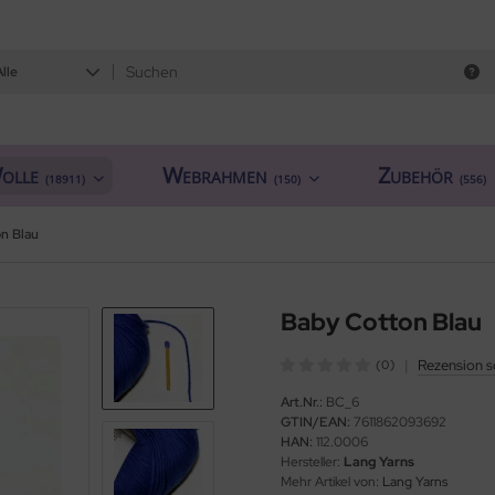
Alle
olle
Webrahmen
Zubehör
(18911)
(150)
(556)
n Blau
Baby Cotton Blau
|
Rezension s
(0)
Art.Nr.:
BC_6
GTIN/EAN:
7611862093692
HAN:
112.0006
Hersteller:
Lang Yarns
Mehr Artikel von:
Lang Yarns