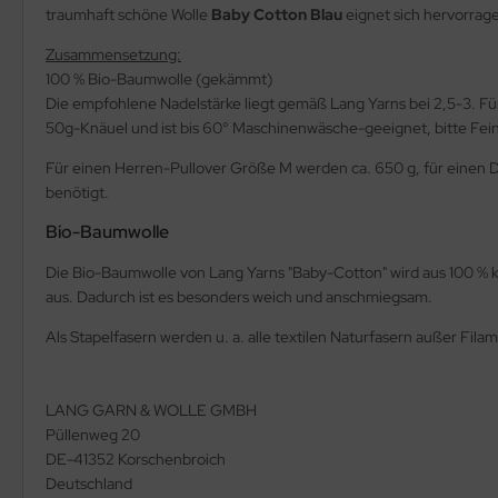
traumhaft schöne Wolle
Baby Cotton Blau
eignet sich hervorragen
Zusammensetzung:
100 % Bio-Baumwolle (gekämmt)
Die empfohlene Nadelstärke liegt gemäß Lang Yarns bei 2,5-3. F
50g-Knäuel und ist bis 60° Maschinenwäsche-geeignet, bitte Fe
Für einen Herren-Pullover Größe M werden ca. 650 g, für einen D
benötigt.
Bio-Baumwolle
Die Bio-Baumwolle von Lang Yarns "Baby-Cotton" wird aus 100 % ko
aus. Dadurch ist es besonders weich und anschmiegsam.
Als Stapelfasern werden u. a. alle textilen Naturfasern außer Fil
LANG GARN & WOLLE GMBH
Püllenweg 20
DE-41352 Korschenbroich
Deutschland