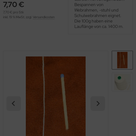
7,70 €
OOLADDICTS
Bespannen von
(276)
Webrahmen, -stuhl und
7,70 € pro Stk
Schulwebrahmen eignet.
inkl. 19 % MwSt. zzgl.
Versandkosten
Die 100g haben eine
Lauflänge von ca. 1400 m.