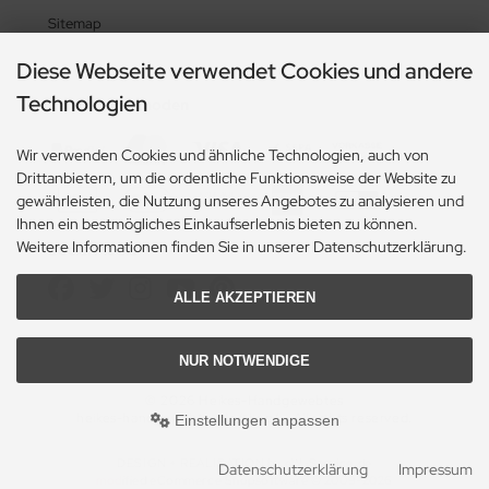
Sitemap
Diese Webseite verwendet Cookies und andere
Technologien
Zahlungsmethoden
Wir verwenden Cookies und ähnliche Technologien, auch von
Drittanbietern, um die ordentliche Funktionsweise der Website zu
gewährleisten, die Nutzung unseres Angebotes zu analysieren und
Ihnen ein bestmögliches Einkaufserlebnis bieten zu können.
Weitere Informationen finden Sie in unserer Datenschutzerklärung.
Social Media
ALLE AKZEPTIEREN
NUR NOTWENDIGE
© 2026 Heikes-Handgewebtes
heikes-handgewebtes.de/shop/ - All rights reserved.
Einstellungen anpassen
DESIGN + REALISATION
by eW-Service.de
Datenschutzerklärung
Impressum
mod
ified eCommerce Shopsoftware © 2009-2026