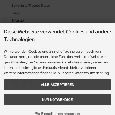
Bewertung Trusted Shops
Links
Sitemap
Diese Webseite verwendet Cookies und andere
Technologien
Zahlungsmethoden
Wir verwenden Cookies und ähnliche Technologien, auch von
Drittanbietern, um die ordentliche Funktionsweise der Website zu
gewährleisten, die Nutzung unseres Angebotes zu analysieren und
Ihnen ein bestmögliches Einkaufserlebnis bieten zu können.
Weitere Informationen finden Sie in unserer Datenschutzerklärung.
Social Media
ALLE AKZEPTIEREN
NUR NOTWENDIGE
© 2026 Heikes-Handgewebtes
heikes-handgewebtes.de/shop/ - All rights reserved.
Einstellungen anpassen