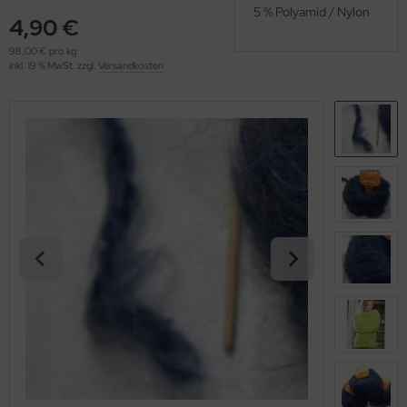
5 % Polyamid / Nylon
OOLADDICTS
(276)
4,90 €
98,00 € pro kg
inkl. 19 % MwSt. zzgl.
Versandkosten