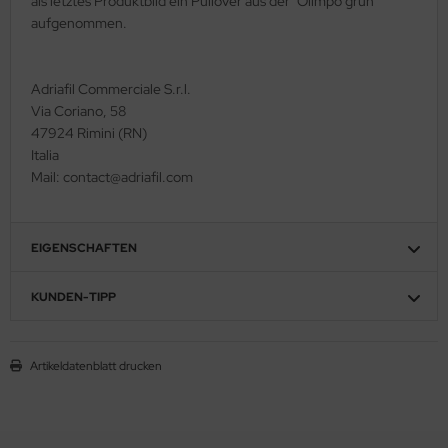
als letztes Produktbild ein Pullover aus der "Olimpo grün"
aufgenommen.
Adriafil Commerciale S.r.l.
Via Coriano, 58
47924 Rimini (RN)
Italia
Mail: contact@adriafil.com
EIGENSCHAFTEN
KUNDEN-TIPP
Artikeldatenblatt drucken