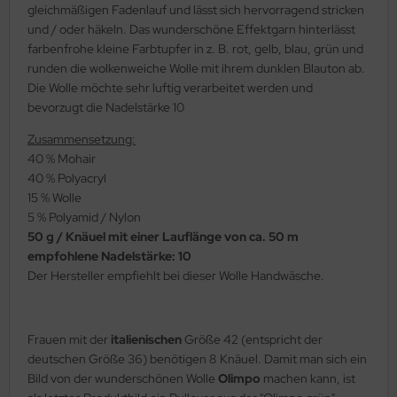
gleichmäßigen Fadenlauf und lässt sich hervorragend stricken
und / oder häkeln. Das wunderschöne Effektgarn hinterlässt
farbenfrohe kleine Farbtupfer in z. B. rot, gelb, blau, grün und
runden die wolkenweiche Wolle mit ihrem dunklen Blauton ab.
Die Wolle möchte sehr luftig verarbeitet werden und
bevorzugt die Nadelstärke 10
Zusammensetzung:
40 % Mohair
40 % Polyacryl
15 % Wolle
5 % Polyamid / Nylon
50 g / Knäuel mit einer Lauflänge von ca. 50 m
empfohlene Nadelstärke: 10
Der Hersteller empfiehlt bei dieser Wolle Handwäsche.
Frauen mit der
italienischen
Größe 42 (entspricht der
deutschen Größe 36) benötigen 8 Knäuel. Damit man sich ein
Bild von der wunderschönen Wolle
Olimpo
machen kann, ist