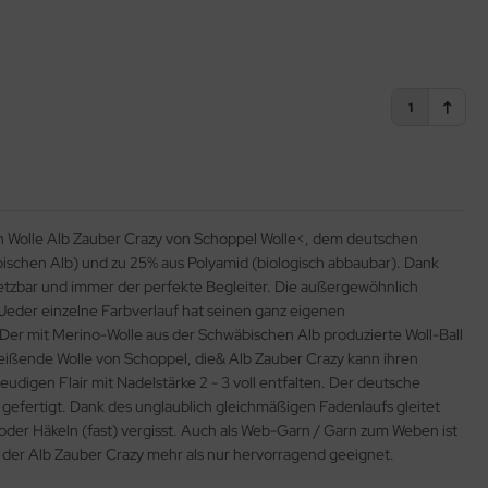
1
en Wolle Alb Zauber Crazy von Schoppel Wolle<, dem deutschen
ischen Alb) und zu 25% aus Polyamid (biologisch abbaubar). Dank
etzbar und immer der perfekte Begleiter. Die außergewöhnlich
 Jeder einzelne Farbverlauf hat seinen ganz eigenen
er mit Merino-Wolle aus der Schwäbischen Alb produzierte Woll-Ball
eißende Wolle von Schoppel, die& Alb Zauber Crazy kann ihren
igen Flair mit Nadelstärke 2 - 3 voll entfalten. Der deutsche
efertigt. Dank des unglaublich gleichmäßigen Fadenlaufs gleitet
 oder Häkeln (fast) vergisst. Auch als Web-Garn / Garn zum Weben ist
, der Alb Zauber Crazy mehr als nur hervorragend geeignet.