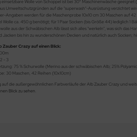
tig einsetzbare Wolle von Schoppel ist bei 30° Maschinenwäsche geeign
us Umweltschutzgründen auf die "superwash"-Ausrüstung verzichtet wird, 
er-Angaben werden für die Maschenprobe 10x10 cm 30 Maschen auf 42 R
Wolle ca. 450 g benötigt; für 1 Paar Socken (bis Größe 44) lediglich 1 B
olle aus der Schwäbischen Alb lässt sich alles "werkeln", was sich das H
d Jacken bis hin zu wunderschönen Decken und natürlich auch Socken; hi
 Zauber Crazy auf einen Blick:
400m
2 - 3
ung: 75 % Schurwolle (Merino aus der schwäbischen Alb; 25% Polyamid 
e: 30 Maschen, 42 Reihen (10x10cm)
 auf die außergewöhnlichen Farbverläufe der Alb Zauber Crazy und wei
inen Blick zu sehen
.