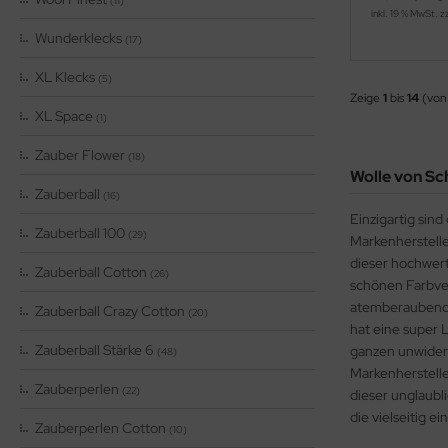
(11)
inkl. 19 % MwSt. z
Wunderklecks
(17)
XL Klecks
(5)
Zeige
1
bis
14
(von
XL Space
(1)
Zauber Flower
(18)
Wolle von Sc
Zauberball
(16)
Einzigartig sin
Zauberball 100
(29)
Markenherstelle
dieser hochwert
Zauberball Cotton
(26)
schönen Farbver
atemberaubenden
Zauberball Crazy Cotton
(20)
hat eine super 
Zauberball Stärke 6
ganzen unwiders
(48)
Markenherstell
Zauberperlen
(22)
dieser unglaubl
die vielseitig 
Zauberperlen Cotton
(10)