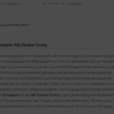
zgl.
Versandkosten
inkl. 19 % MwSt. zzgl.
Versandkosten
 insgesamt
14
Artikeln)
hoppel: Alb Zauber Crazy
d die wunderschönen Farbverläufe der hochwertigen und strapazierfähig
r. Die bezaubernde Wolle besteht zu 75% aus Schurwolle (aus der Schwäb
igen Zusammensetzung ist die traumhafte Schoppel Wolle vielseitig eins
läufe sind ganz individuell gehalten und wunderschön meliert gefertigt.
 Charme und eignet sich auch hervorragend als Kombinationspartner. D
Lauflänge von 400m Lauflänge / 100g. Die zum Träumen einladende hinr
tehlich charmant-aufgeschlossenen und ausgesprochen kombinationsfreud
er
Schoppel
hat die
Alb Zauber Crazy
super gleichmäßig vom Fadenlauf g
ich flüssig-leicht über den Finger, sodass man diesen beim Stricken und /
einsetzbare herrlich fein melierte Merinoschurwoll-Mischung von Schoppel