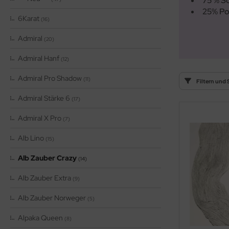
75 % S
OOLADDICTS
(276)
25% Po
6Karat
(16)
Admiral
(20)
Admiral Hanf
(12)
Admiral Pro Shadow
(11)
Filtern und 
Admiral Stärke 6
(17)
Admiral X Pro
(7)
Alb Lino
(15)
Alb Zauber Crazy
(14)
Alb Zauber Extra
(9)
Alb Zauber Norweger
(5)
Alpaka Queen
(8)