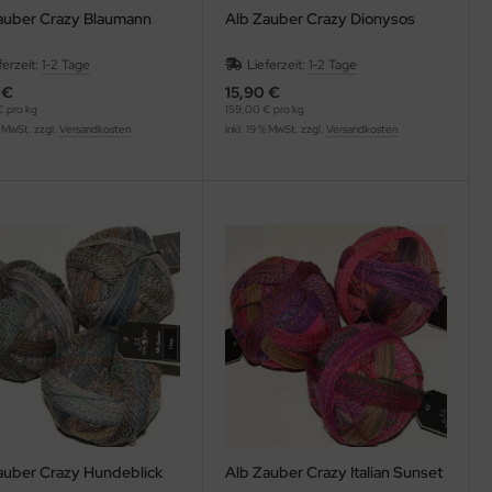
auber Crazy Blaumann
Alb Zauber Crazy Dionysos
ferzeit:
1-2 Tage
Lieferzeit:
1-2 Tage
 €
15,90 €
 pro kg
159,00 € pro kg
% MwSt. zzgl.
Versandkosten
inkl. 19 % MwSt. zzgl.
Versandkosten
auber Crazy Hundeblick
Alb Zauber Crazy Italian Sunset