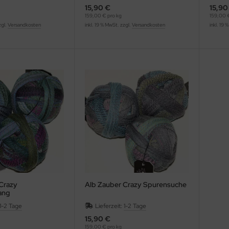
15,90 €
15,90
159,00 € pro kg
159,00 €
zgl.
Versandkosten
inkl. 19 % MwSt. zzgl.
Versandkosten
inkl. 19 
Crazy
Alb Zauber Crazy Spurensuche
ang
1-2 Tage
Lieferzeit:
1-2 Tage
15,90 €
159,00 € pro kg