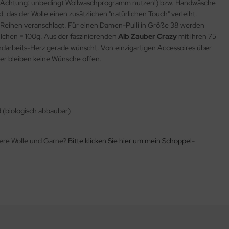
et (Achtung: unbedingt Wollwaschprogramm nutzen!) bzw. Handwäsche
das der Wolle einen zusätzlichen "natürlichen Touch" verleiht.
eihen veranschlagt. Für einen Damen-Pulli in Größe 38 werden
ällchen = 100g. Aus der faszinierenden
Alb Zauber Crazy
mit ihren 75
andarbeits-Herz gerade wünscht. Von einzigartigen Accessoires über
er bleiben keine Wünsche offen.
(biologisch abbaubar)
tere Wolle und Garne?
Bitte klicken Sie hier um mein Schoppel-