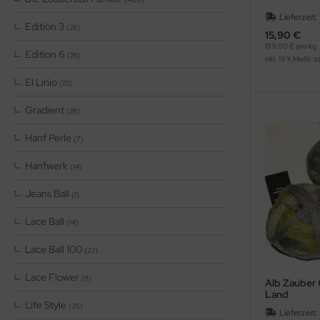
Lieferzeit:
Edition 3
(28)
15,90 €
159,00 € pro kg
Edition 6
(26)
inkl. 19 % MwSt. z
El Linio
(22)
Gradient
(28)
Hanf Perle
(7)
Hanfwerk
(14)
Jeans Ball
(1)
Lace Ball
(14)
Lace Ball 100
(23)
Lace Flower
(8)
Alb Zauber 
Land
Life Style
(35)
Lieferzeit: