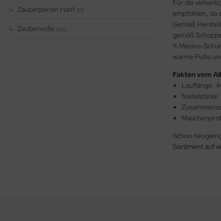
Für die vielsei
Zauberperlen Hanf
(12)
empfohlen, da a
Gemäß Herstell
Zauberwolle
(30)
gemäß Schoppel 
% Merino-Schurw
warme Pullis un
Fakten vom Alb
Lauflänge: 
Nadelstärke: 
Zusammensetz
Maschenprob
Schon neugierig
Sortiment auf e