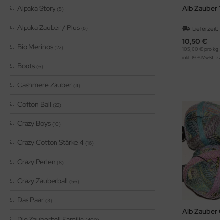
Alpaka Story
Alb Zauber 
(5)
Alpaka Zauber / Plus
(8)
Lieferzeit:
10,50 €
Bio Merinos
(22)
105,00 € pro kg
inkl. 19 % MwSt. z
Boots
(6)
Cashmere Zauber
(4)
Cotton Ball
(22)
Crazy Boys
(10)
Crazy Cotton Stärke 4
(16)
Crazy Perlen
(8)
Crazy Zauberball
(56)
Das Paar
(3)
Alb Zauber 
Die Zauberball Familie
(400)