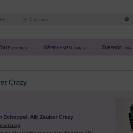
Alle
olle
Webrahmen
Zubehör
(18898)
(150)
(556)
er Crazy
n Schoppel: Alb Zauber Crazy
nsetzung
: