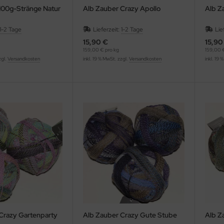
100g-Stränge Natur
Alb Zauber Crazy Apollo
Alb Z
1-2 Tage
Lieferzeit:
1-2 Tage
Lie
15,90 €
15,90
159,00 € pro kg
159,00 €
zgl.
Versandkosten
inkl. 19 % MwSt. zzgl.
Versandkosten
inkl. 19 
Crazy Gartenparty
Alb Zauber Crazy Gute Stube
Alb Z