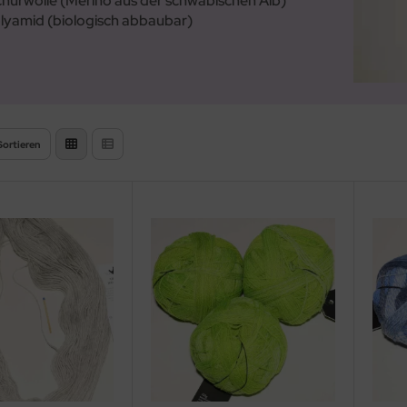
churwolle (Merino aus der schwäbischen Alb)
lyamid (biologisch abbaubar)
Sortieren