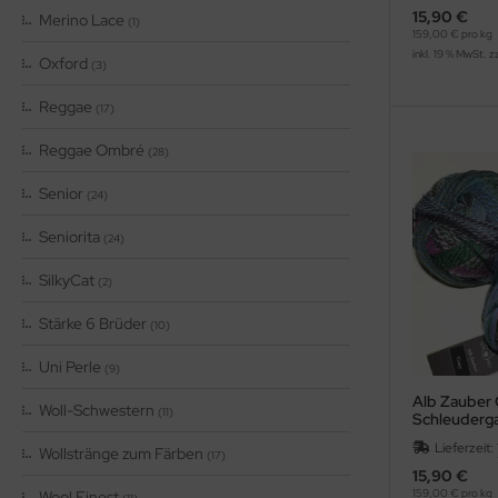
15,90 €
Merino Lace
(1)
159,00 € pro kg
inkl. 19 % MwSt. z
Oxford
(3)
Reggae
(17)
Reggae Ombré
(28)
Senior
(24)
Seniorita
(24)
SilkyCat
(2)
Stärke 6 Brüder
(10)
Uni Perle
(9)
Alb Zauber 
Woll-Schwestern
(11)
Schleuderg
Lieferzeit:
Wollstränge zum Färben
(17)
15,90 €
159,00 € pro kg
Wool Finest