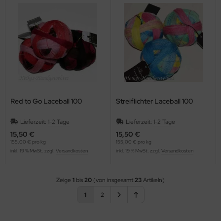
Red to Go Laceball 100
Streiflichter Laceball 100
Lieferzeit:
1-2 Tage
Lieferzeit:
1-2 Tage
15,50 €
15,50 €
155,00 € pro kg
155,00 € pro kg
inkl. 19 % MwSt. zzgl.
Versandkosten
inkl. 19 % MwSt. zzgl.
Versandkosten
Zeige
1
bis
20
(von insgesamt
23
Artikeln)
1
2