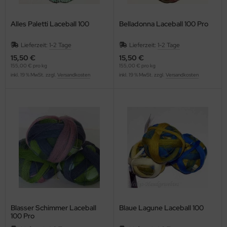
Alles Paletti Laceball 100
Belladonna Laceball 100 Pro
Lieferzeit:
1-2 Tage
Lieferzeit:
1-2 Tage
15,50 €
15,50 €
155,00 € pro kg
155,00 € pro kg
inkl. 19 % MwSt. zzgl.
Versandkosten
inkl. 19 % MwSt. zzgl.
Versandkosten
Blasser Schimmer Laceball
Blaue Lagune Laceball 100
100 Pro