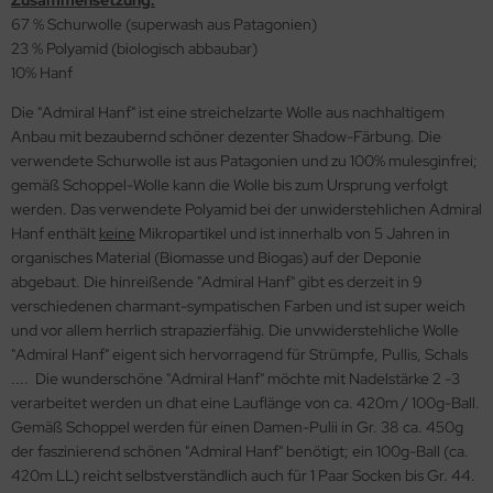
Zusammensetzung:
67 % Schurwolle (superwash aus Patagonien)
23 % Polyamid (biologisch abbaubar)
10% Hanf
Die "Admiral Hanf" ist eine streichelzarte Wolle aus nachhaltigem
Anbau mit bezaubernd schöner dezenter Shadow-Färbung. Die
verwendete Schurwolle ist aus Patagonien und zu 100% mulesginfrei;
gemäß Schoppel-Wolle kann die Wolle bis zum Ursprung verfolgt
werden. Das verwendete Polyamid bei der unwiderstehlichen Admiral
Hanf enthält
keine
Mikropartikel und ist innerhalb von 5 Jahren in
organisches Material (Biomasse und Biogas) auf der Deponie
abgebaut. Die hinreißende "Admiral Hanf" gibt es derzeit in 9
verschiedenen charmant-sympatischen Farben und ist super weich
und vor allem herrlich strapazierfähig. Die unvwiderstehliche Wolle
"Admiral Hanf" eigent sich hervorragend für Strümpfe, Pullis, Schals
.... Die wunderschöne "Admiral Hanf" möchte mit Nadelstärke 2 -3
verarbeitet werden un dhat eine Lauflänge von ca. 420m / 100g-Ball.
Gemäß Schoppel werden für einen Damen-Pulii in Gr. 38 ca. 450g
der faszinierend schönen "Admiral Hanf" benötigt; ein 100g-Ball (ca.
420m LL) reicht selbstverständlich auch für 1 Paar Socken bis Gr. 44.