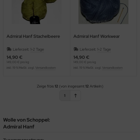
Admiral Hanf Stachelbeere
Admiral Hanf Workwear
Lieferzeit:
1-2 Tage
Lieferzeit:
1-2 Tage
14,90 €
14,90 €
149,00 € pro kg
149,00 € pro kg
inkl. 19 % MwSt. zzgl.
Versandkosten
inkl. 19 % MwSt. zzgl.
Versandkosten
Zeige
1
bis
12
(von insgesamt
12
Artikeln)
1
Wolle von Schoppel:
Admiral Hanf