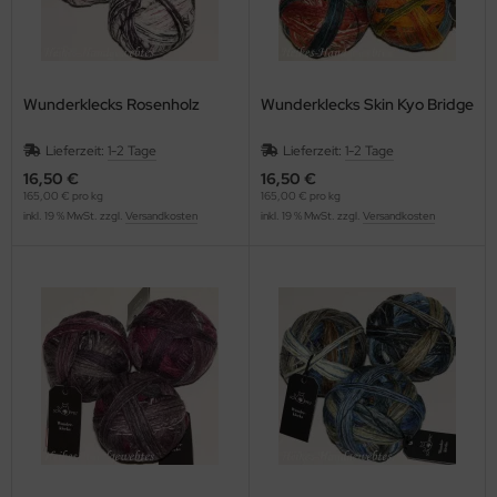
Wunderklecks Rosenholz
Wunderklecks Skin Kyo Bridge
Lieferzeit:
1-2 Tage
Lieferzeit:
1-2 Tage
16,50 €
16,50 €
165,00 € pro kg
165,00 € pro kg
inkl. 19 % MwSt. zzgl.
Versandkosten
inkl. 19 % MwSt. zzgl.
Versandkosten